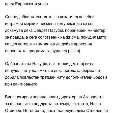
пред Европската унија.
Според обвинителството, со докази од посебни
истражни мерки и писмена комуникација ќе се
докажува дека Џевдет Насуфи, поранешен министер
за правда, а сега сопственик на фирма, понудил мито
со цел неговата компанија да добие проект од
европската програма за рурален развој.
Одбраната на Насуфи, пак, тврди дека тој ниту
понудил, ниту дал мито, и дека неговата фирма не
добила повластен третман ниту дополнителни бодови
при рангирањето.
Вина негира и поранешниот директор на Агенцијата
за финансиска поддршка во земјоделството, Илија
Стоилев. Неговиот адвокат наведува дека Стоилев не