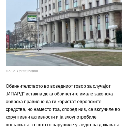
Фото: Принтскрин
Обвинителството во воведниот говор за случајот
„ИПАРД“ истакна дека обвинетите имале законска
обврска правилно да ги користат европските
средства, но наместо тоа, според нив, се вклучиле во
коруптивни активности и ја злоупотребиле
постапката, со што го нарушиле угледот на државата