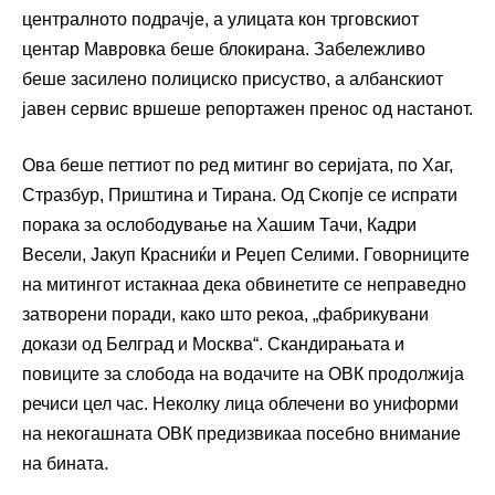
централното подрачје, а улицата кон трговскиот
центар Мавровка беше блокирана. Забележливо
беше засилено полициско присуство, а албанскиот
јавен сервис вршеше репортажен пренос од настанот.
Ова беше петтиот по ред митинг во серијата, по Хаг,
Стразбур, Приштина и Тирана. Од Скопје се испрати
порака за ослободување на Хашим Тачи, Кадри
Весели, Јакуп Красниќи и Реџеп Селими. Говорниците
на митингот истакнаа дека обвинетите се неправедно
затворени поради, како што рекоа, „фабрикувани
докази од Белград и Москва“. Скандирањата и
повиците за слобода на водачите на ОВК продолжија
речиси цел час. Неколку лица облечени во униформи
на некогашната ОВК предизвикаа посебно внимание
на бината.