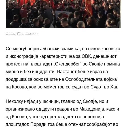
Фото: Принтскрин
Со многубројни албански знамиња, по некое косовско
и иконографија карактеристична за ОВК, денешниот
протест на плоштадот „Скендербег“ во Скопје помина
мирно и без инциденти. Настанот беше израз на
поддршка за основачите на Ослободителната војска
на Косово, кои во моментов се судат во Судот во Хаг.
Неколку илјади учесници, главно од Скопје, но и
организирано од други градови во Македонија, како и
од Косово, уште од претпладнето го пополнија
плоштадот. Поради тоа беше отежнат сообраќајот во