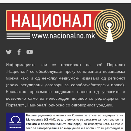
Информациите кои се пласираат на веб Порталот
„Национал“ се обезбедуваат преку сопствената новинарска
мрежа како и од неколку медиумски издавачи од регионот
(преку регулирани договори за соработка/авторски права).
Бесплатно преземање содржини надвор од условите е
дозволено само во непосреден договор со редакцијата на
Порталот „Национал“ односно со одговорниот уредник.