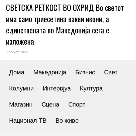
СВЕТСКА РЕТКОСТ ВО ОХРИД Во светот
има само триесетина вакви икони, а
единствената во Македонија сега е
изложена
7 август, 2026
Дома
Македонија
Бизнис
Свет
Колумни
Интервјуа
Култура
Магазин
Сцена
Спорт
Национал ТВ
Во живо