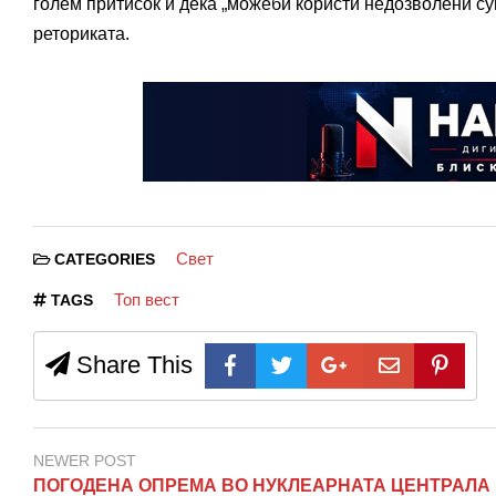
голем притисок и дека „можеби користи недозволени су
реториката.
Свет
CATEGORIES
Топ вест
TAGS
Share This
NEWER POST
ПОГОДЕНА ОПРЕМА ВО НУКЛЕАРНАТА ЦЕНТРАЛА