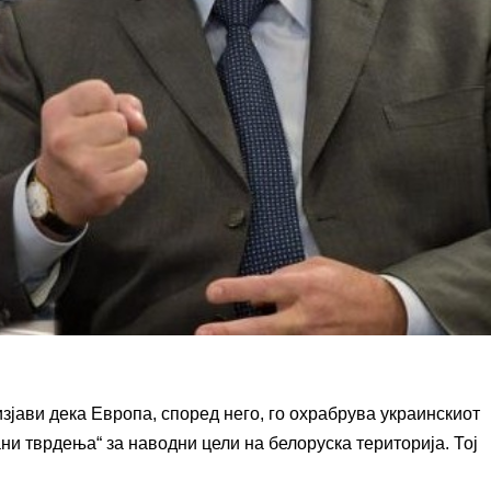
зјави дека Европа, според него, го охрабрува украинскиот
и тврдења“ за наводни цели на белоруска територија. Тој