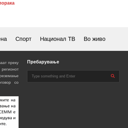
порака
ена
Спорт
Национал ТВ
Во живо
Пребарување
аат преку
 регионот
преземање
говор со