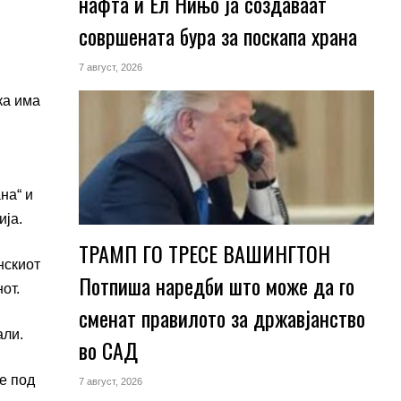
нафта и Ел Нињо ја создаваат
совршената бура за поскапа храна
7 август, 2026
ка има
на“ и
ија.
ТРАМП ГО ТРЕСЕ ВАШИНГТОН
нскиот
Потпиша наредби што може да го
от.
сменат правилото за државјанство
али.
во САД
е под
7 август, 2026