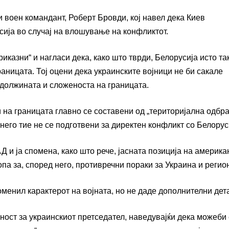
 воен командант, Роберт Бровди, кој навел дека Киев
ија во случај на влошување на конфликтот.
иказни“ и нагласи дека, како што тврди, Белорусија исто та
раницата. Тој оцени дека украинските војници не би сакале
должината и сложеноста на границата.
 на границата главно се составени од „територијална одбра
него тие не се подготвени за директен конфликт со Белорус
АД и ја спомена, како што рече, јасната позиција на америка
а за, според него, противречни пораки за Украина и регион
оменил карактерот на војната, но не даде дополнителни дет
еност за украинскиот претседател, наведувајќи дека можеби 