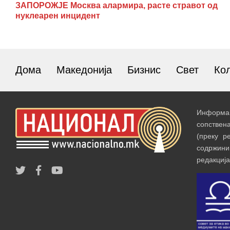
ЗАПОРОЖЈЕ Москва алармира, расте стравот од
нуклеарен инцидент
Дома
Македонија
Бизнис
Свет
Ко
Информац
сопствен
(преку р
содржин
редакција