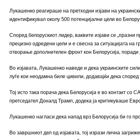
Лукашенко реагираше на претходни изјави на украински
идентификувал околу 500 потенцијални цели во Белорус
Според белорускиот лидер, ваквите изјави се „празни пр
прецизно одредени цели и е свесна за ситуацијата на г
отворање дополнителен фронт кон Белорусија, поради 
Во изјавата, Лукашенко наведе и дека украинските сили
луѓе кои неодамна биле цивили, додавајќи дека според 
Тој исто така порача дека Белорусија е во контакт со С
претседател Доналд Трамп, додека ја критикуваше Европ
Лукашенко нагласи дека напад врз Белорусија би го пр
Во завршниот дел од изјавата, тој изрази лична загриж