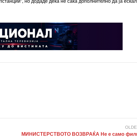
пстанции“, но додаде дека не сака дополнително да ја еска
OLDE
МИНИСТЕРСТВОТО ВОЗВРАЌА Не е само филм