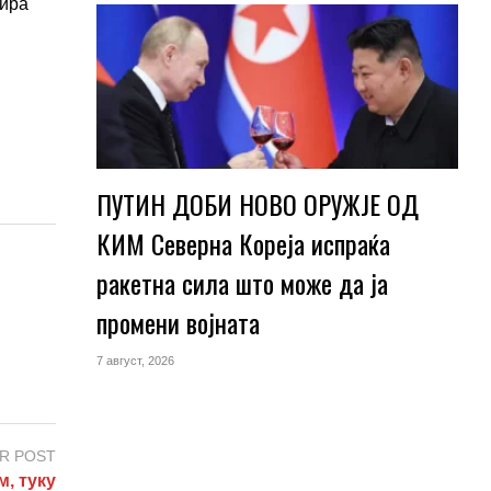
лира
ПУТИН ДОБИ НОВО ОРУЖЈЕ ОД
КИМ Северна Кореја испраќа
ракетна сила што може да ја
промени војната
7 август, 2026
R POST
, туку