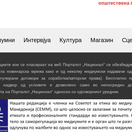
општествена 
лумни
Интервјуа
Култура
Магазин
Сц
иите кои се пласираат на веб Порталот „Национал“ се обезбедув
ата новинарска мрежа како и од неколку медиумски издавачи од
егулирани договори за соработка/авторски права). Бесплатно 
и надвор од условите е дозволено само во непосреден до
та на Порталот „Национал“ односно со одговорниот уредник.