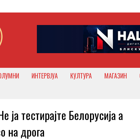
ОЛУМНИ
ИНТЕРВЈУА
КУЛТУРА
МАГАЗИН
ја тестирајте Белорусија а
о на дрога