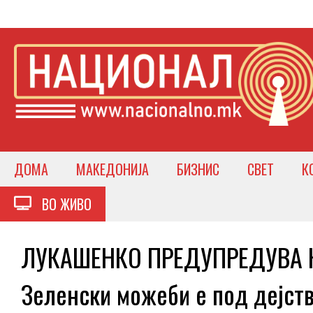
ДОМА
МАКЕДОНИЈА
БИЗНИС
СВЕТ
К
ВО ЖИВО
ЛУКАШЕНКО ПРЕДУПРЕДУВА Не 
Зеленски можеби е под дејств