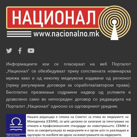
Информациите кои се пласираат на веб Порталот
„Национал“ се обезбедуваат преку сопствената новинарска
мрежа како и од неколку медиумски издавачи од регионот
(преку регулирани договори за соработка/авторски права).
Бесплатно преземање содржини надвор од условите е
дозволено само во непосреден договор со редакцијата на
Порталот „Национал“ односно со одговорниот уредник.