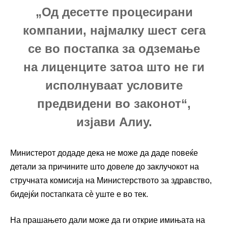
„Од десетте процесирани
компании, најмалку шест сега
се во постапка за одземање
на лиценците затоа што не ги
исполнуваат условите
предвидени во законот“,
изјави Алиу.
Министерот додаде дека не може да даде повеќе
детали за причините што довеле до заклучокот на
стручната комисија на Министерството за здравство,
бидејќи постапката сè уште е во тек.
На прашањето дали може да ги открие имињата на