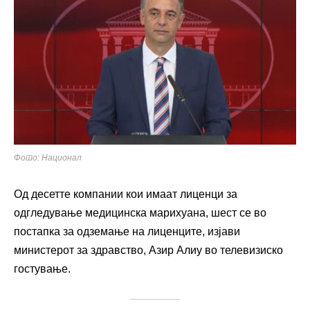
Фото: Национал
Од десетте компании кои имаат лиценци за
одгледување медицинска марихуана, шест се во
постапка за одземање на лиценците, изјави
министерот за здравство, Азир Алиу во телевизиско
гостување.