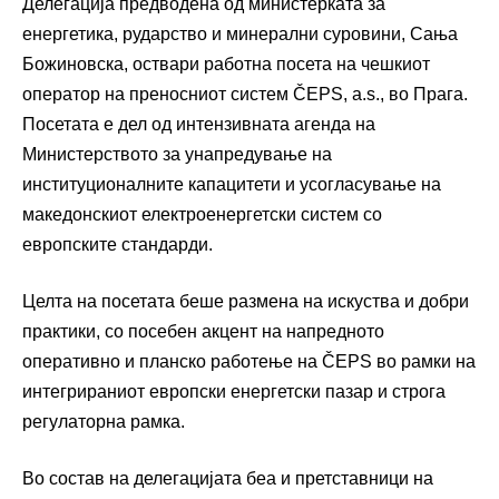
Делегација предводена од министерката за
енергетика, рударство и минерални суровини, Сања
Божиновска, оствари работна посета на чешкиот
оператор на преносниот систем ČEPS, a.s., во Прага.
Посетата е дел од интензивната агенда на
Министерството за унапредување на
институционалните капацитети и усогласување на
македонскиот електроенергетски систем со
европските стандарди.
Целта на посетата беше размена на искуства и добри
практики, со посебен акцент на напредното
оперативно и планско работење на ČEPS во рамки на
интегрираниот европски енергетски пазар и строга
регулаторна рамка.
Во состав на делегацијата беа и претставници на