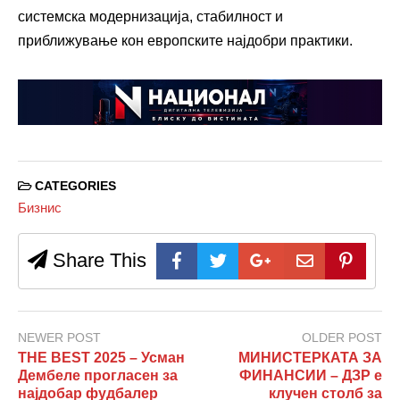
системска модернизација, стабилност и
приближување кон европските најдобри практики.
CATEGORIES
Бизнис
Share This
NEWER POST
OLDER POST
THE BEST 2025 – Усман
МИНИСТЕРКАТА ЗА
Дембеле прогласен за
ФИНАНСИИ – ДЗР е
најдобар фудбалер
клучен столб за