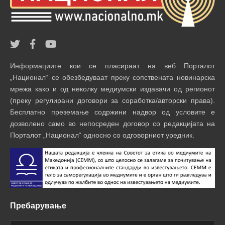
Информациите кои се пласираат на веб Порталот
„Национал“ се обезбедуваат преку сопствената новинарска
мрежа како и од неколку медиумски издавачи од регионот
(преку регулирани договори за соработка/авторски права).
Бесплатно преземање содржини надвор од условите е
дозволено само во непосреден договор со редакцијата на
Порталот „Национал“ односно со одговорниот уредник.
Пребарување