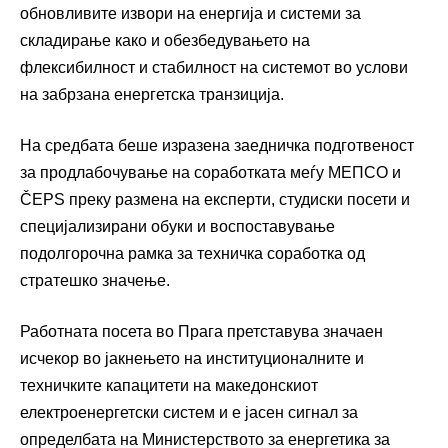
обновливите извори на енергија и системи за
складирање како и обезбедувањето на
флексибилност и стабилност на системот во услови
на забрзана енергетска транзиција.
На средбата беше изразена заедничка подготвеност
за продлабочување на соработката меѓу МЕПСО и
ČEPS преку размена на експерти, студиски посети и
специјализирани обуки и воспоставување
подолгорочна рамка за техничка соработка од
стратешко значење.
Работната посета во Прага претставува значаен
исчекор во јакнењето на институционалните и
техничките капацитети на македонскиот
електроенергетски систем и е јасен сигнал за
определбата на Министерството за енергетика за