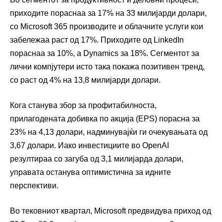
приходите пораснаа за 17% на 33 милијарди долари,
со Microsoft 365 производите и облачните услуги кои
забележаа раст од 17%. Приходите од LinkedIn
пораснаа за 10%, а Dynamics за 18%. Сегментот за
лични компјутери исто така покажа позитивен тренд,
со раст од 4% на 13,8 милијарди долари.
Кога станува збор за профитабилноста,
прилагодената добивка по акција (EPS) порасна за
23% на 4,13 долари, надминувајќи ги очекувањата од
3,67 долари. Иако инвестициите во OpenAI
резултираа со загуба од 3,1 милијарда долари,
управата останува оптимистична за идните
перспективи.
Во тековниот квартал, Microsoft предвидува приход од