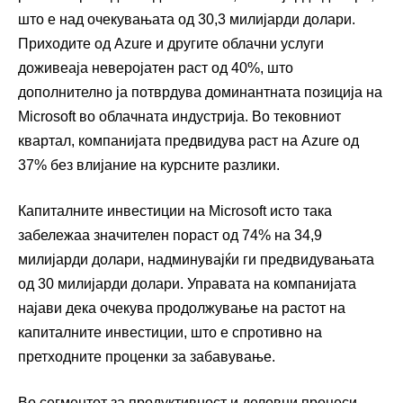
што е над очекувањата од 30,3 милијарди долари.
Приходите од Azure и другите облачни услуги
доживеаја неверојатен раст од 40%, што
дополнително ја потврдува доминантната позиција на
Microsoft во облачната индустрија. Во тековниот
квартал, компанијата предвидува раст на Azure од
37% без влијание на курсните разлики.
Капиталните инвестиции на Microsoft исто така
забележаа значителен пораст од 74% на 34,9
милијарди долари, надминувајќи ги предвидувањата
од 30 милијарди долари. Управата на компанијата
најави дека очекува продолжување на растот на
капиталните инвестиции, што е спротивно на
претходните проценки за забавување.
Во сегментот за продуктивност и деловни процеси,