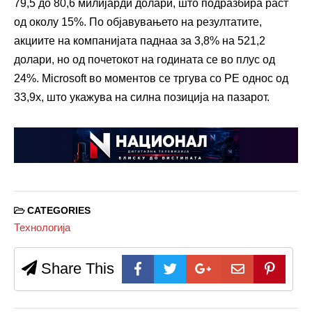
79,5 до 80,6 милијарди долари, што подразбира раст
од околу 15%. По објавувањето на резултатите,
акциите на компанијата паднаа за 3,8% на 521,2
долари, но од почетокот на годината се во плус од
24%. Microsoft во моментов се тргува со PE однос од
33,9x, што укажува на силна позиција на пазарот.
CATEGORIES
Технологија
Share This