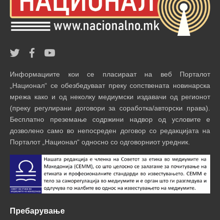
Информациите кои се пласираат на веб Порталот
„Национал“ се обезбедуваат преку сопствената новинарска
мрежа како и од неколку медиумски издавачи од регионот
(преку регулирани договори за соработка/авторски права).
Бесплатно преземање содржини надвор од условите е
дозволено само во непосреден договор со редакцијата на
Порталот „Национал“ односно со одговорниот уредник.
Пребарување