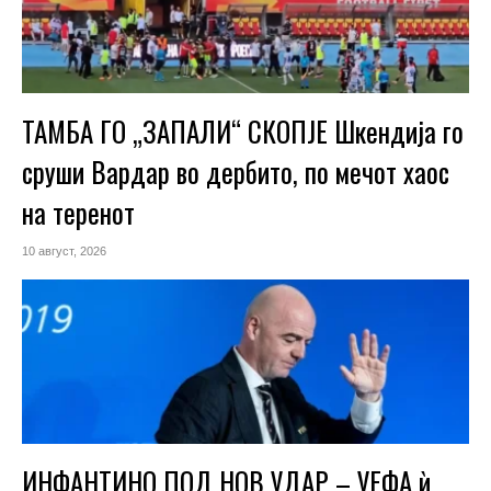
ТАМБА ГО „ЗАПАЛИ“ СКОПЈЕ Шкендија го
сруши Вардар во дербито, по мечот хаос
на теренот
10 август, 2026
ИНФАНТИНО ПОД НОВ УДАР – УЕФА ѝ