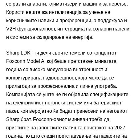
се разни апарати, климатизери и машини за перење.
Користи вештачка интелигенција за учење на
корисничките навики и преференции, а поддржува и
V2H функционалност, интеграција на соларни панели
и системи за складирање на енергија.
Sharp LDK+ ги дели своите темели со концептот
Foxconn Model A, кој беше претставен минатата
година со високо модуларна внатрешност и
конфигурирана надворешност, која може да се
прилагоди за професионална и лична употреба.
Компанијата сè уште не ги објавила спецификациите
на електричниот погонски систем или батерискиот
пакет, кои веројатно ќе бидат пренесени на неговиот
Sharp брат. Foxconn-овиот миниван треба да
пристигне на јапонските патишта почетокот на 2027
година, по што следи претставување на пазарите на