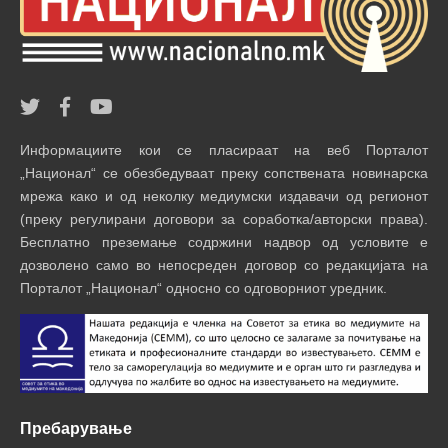
Информациите кои се пласираат на веб Порталот
„Национал“ се обезбедуваат преку сопствената новинарска
мрежа како и од неколку медиумски издавачи од регионот
(преку регулирани договори за соработка/авторски права).
Бесплатно преземање содржини надвор од условите е
дозволено само во непосреден договор со редакцијата на
Порталот „Национал“ односно со одговорниот уредник.
Пребарување