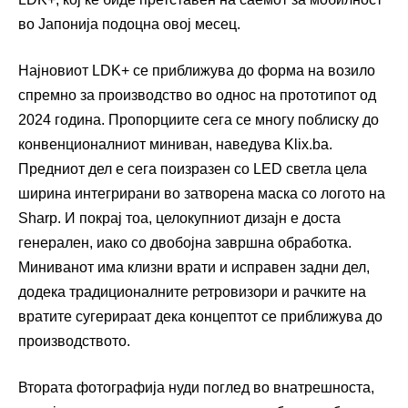
во Јапонија подоцна овој месец.
Најновиот LDK+ се приближува до форма на возило
спремно за производство во однос на прототипот од
2024 година. Пропорциите сега се многу поблиску до
конвенционалниот миниван, наведува Klix.ba.
Предниот дел е сега поизразен со LED светла цела
ширина интегрирани во затворена маска со логото на
Sharp. И покрај тоа, целокупниот дизајн е доста
генерален, иако со двобојна завршна обработка.
Миниванот има клизни врати и исправен задни дел,
додека традиционалните ретровизори и рачките на
вратите сугерираат дека концептот се приближува до
производството.
Втората фотографија нуди поглед во внатрешноста,