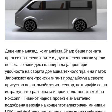
Децении наназад, компанијата Sharp беше позната
пред се по телевизорите и другите електронски уреди,
но сега се чини дека планира да ја прошири
удобноста на својата домашна технологија и на патот.
Јапонскиот електронски гигант продлабочува своето
присуство во автомобилскиот сектор, потпирајќи се на
истражувачко-развојната и производствената моќ на
Foxconn. Нивниот најнов проект е значително
подобрена верзија на концептот електричен миниван
LDK+, кој ќе биде претставен на саемот за мобилност