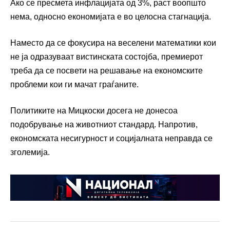
Ако се пресмета инфлацијата од 3%, раст воопшто
нема, односно економијата е во целосна стагнација.
Наместо да се фокусира на веселени математики кои
не ја одразуваат вистинската состојба, премиерот
треба да се посвети на решавање на економските
проблеми кои ги мачат граѓаните.
Политиките на Мицкоски досега не донесоа
подобрување на животниот стандард. Напротив,
економската несигурност и социјалната неправда се
зголемија.