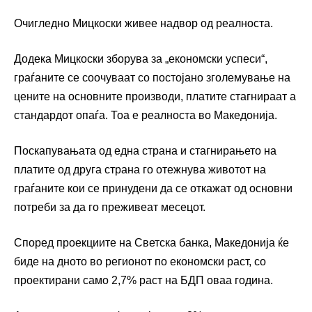
Очигледно Мицкоски живее надвор од реалноста.
Додека Мицкоски зборува за „економски успеси“,
граѓаните се соочуваат со постојано зголемување на
цените на основните производи, платите стагнираат а
стандардот опаѓа. Тоа е реалноста во Македонија.
Поскапувањата од една страна и стагнирањето на
платите од друга страна го отежнува животот на
граѓаните кои се принудени да се откажат од основни
потреби за да го преживеат месецот.
Според проекциите на Светска банка, Македонија ќе
биде на дното во регионот по економски раст, со
проектирани само 2,7% раст на БДП оваа година.