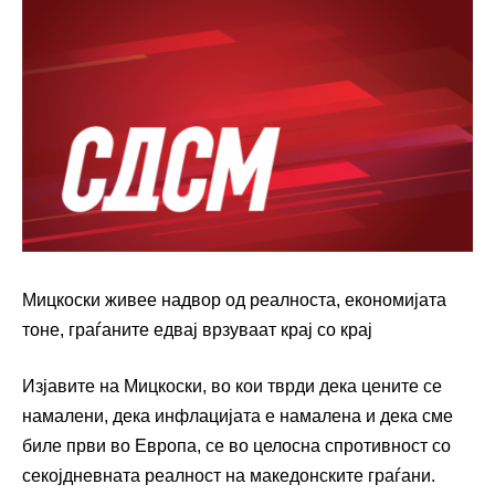
Мицкоски живее надвор од реалноста, економијата
тоне, граѓаните едвај врзуваат крај со крај
Изјавите на Мицкоски, во кои тврди дека цените се
намалени, дека инфлацијата е намалена и дека сме
биле први во Европа, се во целосна спротивност со
секојдневната реалност на македонските граѓани.