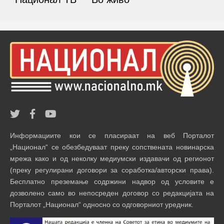
Информациите кои се пласираат на веб Порталот
„Национал“ се обезбедуваат преку сопствената новинарска
мрежа како и од неколку медиумски издавачи од регионот
(преку регулирани договори за соработка/авторски права).
Бесплатно преземање содржини надвор од условите е
дозволено само во непосреден договор со редакцијата на
Порталот „Национал“ односно со одговорниот уредник.