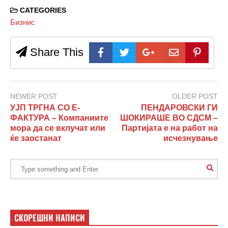
CATEGORIES
Бизнис
Share This
NEWER POST
OLDER POST
УЈП ТРГНА СО Е-
ПЕНДАРОВСКИ ГИ
ФАКТУРА – Компаниите
ШОКИРАШЕ ВО СДСМ –
мора да се вклучат или
Партијата е на работ на
ќе заостанат
исчезнување
СКОРЕШНИ НАПИСИ