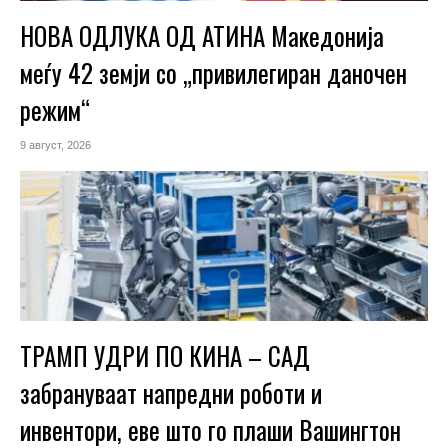
НОВА ОДЛУКА ОД АТИНА Македонија
меѓу 42 земји со „привилегиран даночен
режим“
9 август, 2026
ТРАМП УДРИ ПО КИНА – САД
забрануваат напредни роботи и
инвентори, еве што го плаши Вашингтон