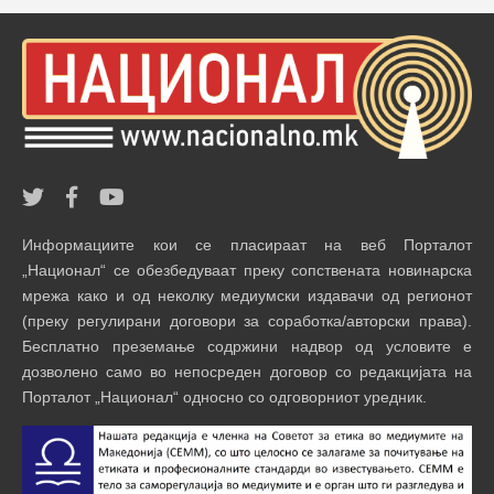
Информациите кои се пласираат на веб Порталот
„Национал“ се обезбедуваат преку сопствената новинарска
мрежа како и од неколку медиумски издавачи од регионот
(преку регулирани договори за соработка/авторски права).
Бесплатно преземање содржини надвор од условите е
дозволено само во непосреден договор со редакцијата на
Порталот „Национал“ односно со одговорниот уредник.