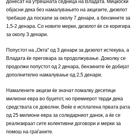
донесат на утрешната седница на Владата. Мицкоски
објасни дека без намалувањето на акцизите, дизелот
требаше да поскапи за околу 7 денари, а бензините за
1,5-2 денара. Со новите мерки, дизелот ќе се коригира
за околу 3 денари.
Попустот на „Окта“ од 3 денари за дизелот истекува, а
Владата ќе преговара за продолжување. Доколку се
продолжи попустот од 2 денара, бензините ќе добијат
дополнително намалување од 2,5 денари.
Намалените акцизи ќе значат помалку десетици
милиони евра во буџетот, но премиерот тврди дека
средствата се доволни. Веќе е исплатена првата рата
од 25 милиони евра за солидарниот данок, а ќе се
реализираат сите колективни договори и мерки за
помош на граѓаните.