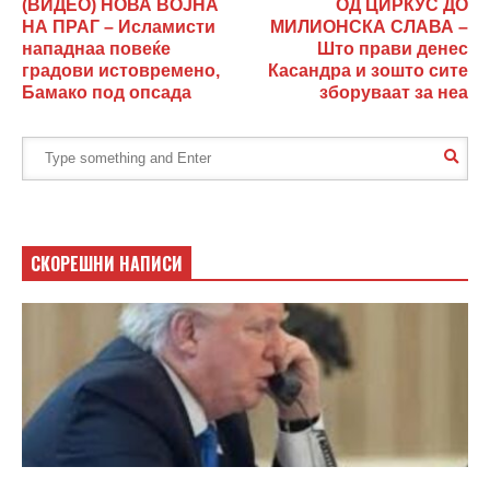
(ВИДЕО) НОВА ВОЈНА
ОД ЦИРКУС ДО
НА ПРАГ – Исламисти
МИЛИОНСКА СЛАВА –
нападнаа повеќе
Што прави денес
градови истовремено,
Касандра и зошто сите
Бамако под опсада
зборуваат за неа
СКОРЕШНИ НАПИСИ