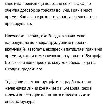
каде има предизвици поврзани со УНЕСКО, но
очекува договор за трасата во јуни. Граничниот
премин Ќафасан е реконструиран, а следи негово
проширување.
Николоски посочи дека Владата значително
напредувала во инфраструктурните проекти,
вклучувајќи автопати, експресни патишта и гранични
премини, како и железничко поврзување со Бугарија.
Во тек се и нови проекти, меѓу кои обиколница на
Скопје и градски воз.
Тој најави и реконструкција и изградба на нови
железнички линии кон Кичево и Бугарија, како и
големи инвестиции во патната и железничката
инфраструктура.