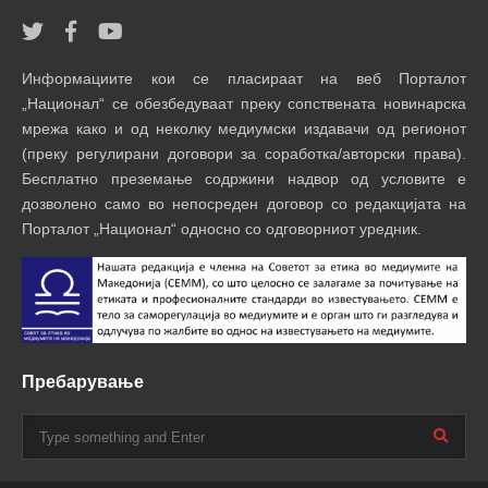
Информациите кои се пласираат на веб Порталот
„Национал“ се обезбедуваат преку сопствената новинарска
мрежа како и од неколку медиумски издавачи од регионот
(преку регулирани договори за соработка/авторски права).
Бесплатно преземање содржини надвор од условите е
дозволено само во непосреден договор со редакцијата на
Порталот „Национал“ односно со одговорниот уредник.
Пребарување