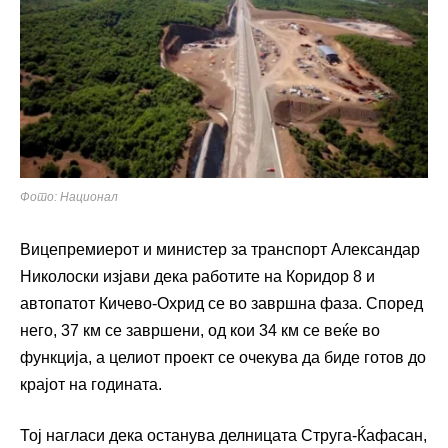
Фото: Национал
Вицепремиерот и министер за транспорт Александар
Николоски изјави дека работите на Коридор 8 и
автопатот Кичево-Охрид се во завршна фаза. Според
него, 37 км се завршени, од кои 34 км се веќе во
функција, а целиот проект се очекува да биде готов до
крајот на годината.
Тој нагласи дека останува делницата Струга-Ќафасан,