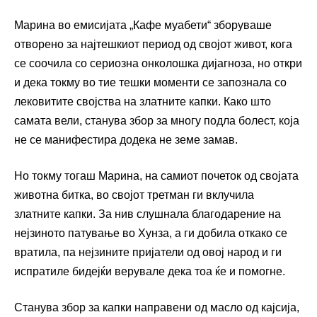
Марина во емисијата „Кафе муабети“ зборуваше
отворено за најтешкиот период од својот живот, кога
се соочила со сериозна онколошка дијагноза, но откри
и дека токму во тие тешки моменти се запознала со
лековитите својства на златните капки. Како што
самата вели, станува збор за многу подла болест, која
не се манифестира додека не земе замав.
Но токму тогаш Марина, на самиот почеток од својата
животна битка, во својот третман ги вклучила
златните капки. За нив слушнала благодарение на
нејзиното патување во Хунза, а ги добила откако се
вратила, па нејзините пријатели од овој народ и ги
испратиле бидејќи верувале дека тоа ќе и помогне.
Станува збор за капки направени од масло од кајсија,