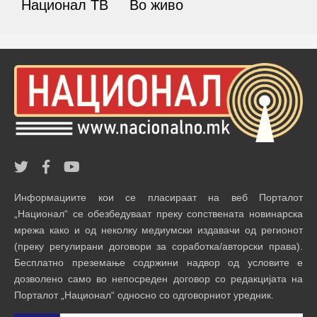
Национал ТВ
Во живо
Информациите кои се пласираат на веб Порталот
„Национал“ се обезбедуваат преку сопствената новинарска
мрежа како и од неколку медиумски издавачи од регионот
(преку регулирани договори за соработка/авторски права).
Бесплатно преземање содржини надвор од условите е
дозволено само во непосреден договор со редакцијата на
Порталот „Национал“ односно со одговорниот уредник.