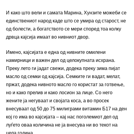
И како што вели и самата Марина, Хунзите можеби се
единствениот народ каде што се умира од старост, не
од болести, а богатството се мери според тоа колку
дрвца кајсија имаат во нивниот двор.
Имено, кајсијата е една од нивните омилени
намирници и важен дел од целокупната исхрана.
Преку лето ги јадат свежи, додека преку зима пијат
масло од семки од кајсија. Семките ги вадат, мелат,
пржат, додека нивното масло го користат за готвење,
но и како прелив и како лосион за лице. Со него
жените ја негуваат и својата коса, а во просек
внесуваат од 50 до 75 милиграми витамин Б17 на ден
кој го има во кајсијата – кај нас поголемиот дел од
луѓето оваа количина не ја внесува ни во текот на
цела година.