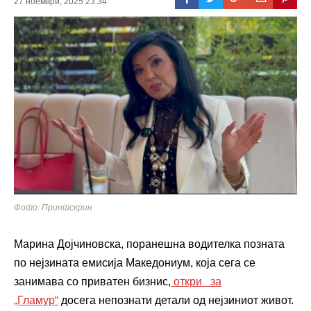
27 ноември, 2025 23:34
Фото: Принтскрин
Марина Дојчиновска, поранешна водителка позната
по нејзината емисија Македониум, која сега се
занимава со приватен бизнис,
откри за
„Гламур“
досега непознати детали од нејзиниот живот.