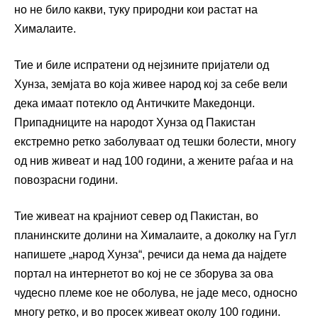
но не било какви, туку природни кои растат на
Хималаите.
Тие и биле испратени од нејзините пријатели од
Хунза, земјата во која живее народ кој за себе вели
дека имаат потекло од Античките Македонци.
Припадниците на народот Хунза од Пакистан
екстремно ретко заболуваат од тешки болести, многу
од нив живеат и над 100 години, а жените раѓаа и на
повозрасни години.
Тие живеат на крајниот север од Пакистан, во
планинските долини на Хималаите, а доколку на Гугл
напишете „народ Хунза“, речиси да нема да најдете
портал на интернетот во кој не се зборува за ова
чудесно племе кое не оболува, не јаде месо, односно
многу ретко, и во просек живеат околу 100 години.