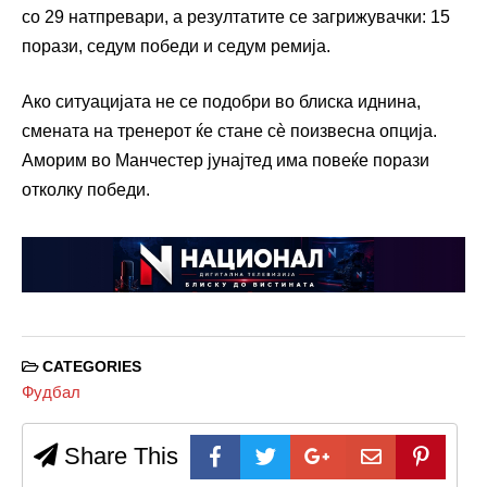
со 29 натпревари, а резултатите се загрижувачки: 15
порази, седум победи и седум ремија.
Ако ситуацијата не се подобри во блиска иднина,
смената на тренерот ќе стане сè поизвесна опција.
Аморим во Манчестер јунајтед има повеќе порази
отколку победи.
CATEGORIES
Фудбал
Share This