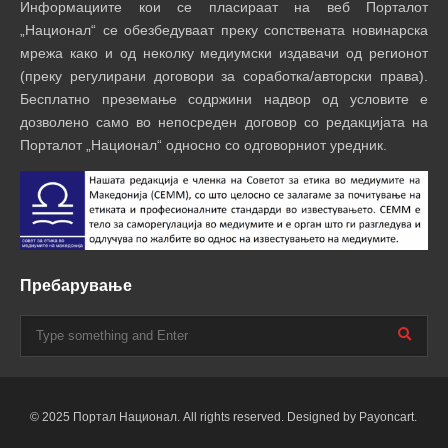
Информациите кои се пласираат на веб Порталот
„Национал“ се обезбедуваат преку сопствената новинарска
мрежа како и од неколку медиумски издавачи од регионот
(преку регулирани договори за соработка/авторски права).
Бесплатно преземање содржини надвор од условите е
дозволено само во непосреден договор со редакцијата на
Порталот „Национал“ односно со одговорниот уредник.
Пребарување
© 2025 Портал Национал. All rights reserved. Designed by Payoncart.