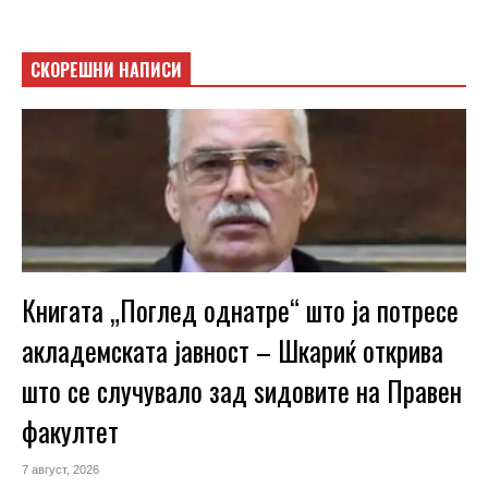
СКОРЕШНИ НАПИСИ
Книгата „Поглед однатре“ што ја потресе
акладемската јавност – Шкариќ открива
што се случувало зад ѕидовите на Правен
факултет
7 август, 2026