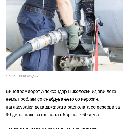
Фото: Принтскрин
Вицепремиерот Александар Николоски изјави дека
нема проблем со снабдувањето со керозин,
нагласувајќи дека државата располага со резерви за
90 дена, иако законската обврска е 60 дена.