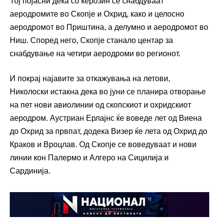
Тој појасни дека со керозин се снабдуваат
аеродромите во Скопје и Охрид, како и целосно
аеродромот во Приштина, а делумно и аеродромот во
Ниш. Според него, Скопје станало центар за
снабдување на четири аеродроми во регионот.
И покрај најавите за откажувања на летови,
Николоски истакна дека во јуни се планира отворање
на пет нови авиолинии од скопскиот и охридскиот
аеродром. Аустриан Ерлајнс ќе воведе лет од Виена
до Охрид за првпат, додека Визер ќе лета од Охрид до
Краков и Вроцлав. Од Скопје се воведуваат и нови
линии кон Палермо и Алгеро на Сицилија и
Сардинија.