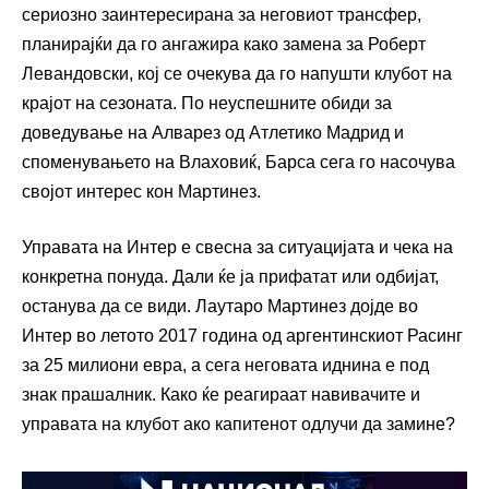
сериозно заинтересирана за неговиот трансфер,
планирајќи да го ангажира како замена за Роберт
Левандовски, кој се очекува да го напушти клубот на
крајот на сезоната. По неуспешните обиди за
доведување на Алварез од Атлетико Мадрид и
споменувањето на Влаховиќ, Барса сега го насочува
својот интерес кон Мартинез.
Управата на Интер е свесна за ситуацијата и чека на
конкретна понуда. Дали ќе ја прифатат или одбијат,
останува да се види. Лаутаро Мартинез дојде во
Интер во летото 2017 година од аргентинскиот Расинг
за 25 милиони евра, а сега неговата иднина е под
знак прашалник. Како ќе реагираат навивачите и
управата на клубот ако капитенот одлучи да замине?