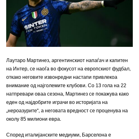
Лаутаро Мартинез, аргентинскиот напаѓач и капитен
на Интер, се наоѓа во фокусот на европскиот фудбал,
откако неговите извонредни настапи привлекоа
внимание од најголемите клубови. Со 13 гола на 22
натпревари оваа сезона, Мартинез се покажува како
еден од најдобрите играчи во историјата на
„нероазурите“, а неговата вредност се проценува на
околу 85 милиони евра.
Според италијанските медиуми, Барселона е