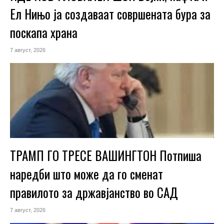
Ел Нињо ја создаваат совршената бура за
поскапа храна
7 август, 2026
ТРАМП ГО ТРЕСЕ ВАШИНГТОН Потпиша
наредби што може да го сменат
правилото за државјанство во САД
7 август, 2026