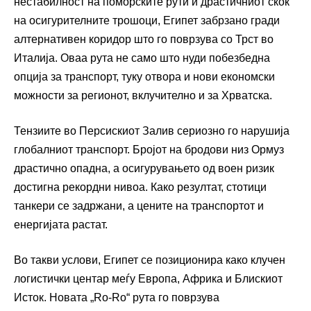
нестабилност на поморските рути и драстичниот скок
на осигурителните трошоци,
Египет
забрзано гради
алтернативен коридор што го поврзува со
Трст
во
Италија
. Оваа рута не само што нуди побезбедна
опција за транспорт, туку отвора и нови економски
можности за регионот, вклучително и за
Хрватска
.
Тензиите во Персискиот Залив сериозно го нарушија
глобалниот транспорт. Бројот на бродови низ Ормуз
драстично опадна, а осигурувањето од воен ризик
достигна рекордни нивоа. Како резултат, стотици
танкери се задржани, а цените на транспортот и
енергијата растат.
Во такви услови, Египет се позиционира како клучен
логистички центар меѓу Европа, Африка и Блискиот
Исток. Новата „Ro-Ro“ рута го поврзува