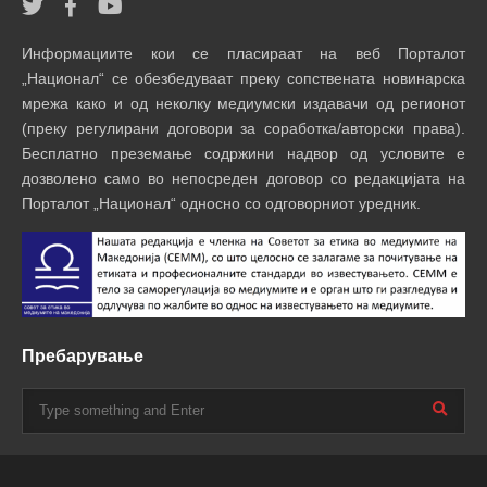
Информациите кои се пласираат на веб Порталот
„Национал“ се обезбедуваат преку сопствената новинарска
мрежа како и од неколку медиумски издавачи од регионот
(преку регулирани договори за соработка/авторски права).
Бесплатно преземање содржини надвор од условите е
дозволено само во непосреден договор со редакцијата на
Порталот „Национал“ односно со одговорниот уредник.
Пребарување