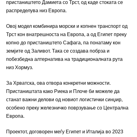
пристаништето
Дамиета
со Трст, од каде стоката се
распределува низ Европа.
Овој модел комбинира морски и копнен транспорт од
Трст кон внатрешноста на Европа, а од Египет преку
копно до пристаништето
Сафага
, па понатаму кон
земјите од Заливот. Така се создава побрза и
побезбедна алтернатива на традиционалната рута
низ Хормуз.
За Хрватска, ова отвора конкретни можности.
Пристаништата како
Риека
и
Плоче
би можеле да
станат важни делови од новиот логистички синџир,
особено преку железничко поврзување со Централна
Европа.
Проектот, договорен меѓу Египет и Италија во 2023