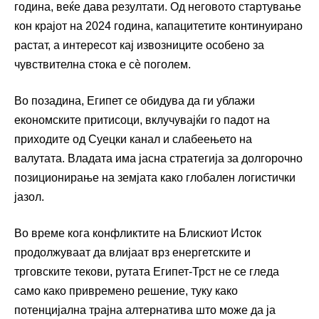
година, веќе дава резултати. Од неговото стартување
кон крајот на 2024 година, капацитетите континуирано
растат, а интересот кај извозниците особено за
чувствителна стока е сè поголем.
Во позадина, Египет се обидува да ги ублажи
економските притисоци, вклучувајќи го падот на
приходите од
Суецки канал
и слабеењето на
валутата. Владата има јасна стратегија за долгорочно
позиционирање на земјата како глобален логистички
јазол.
Во време кога конфликтите на Блискиот Исток
продолжуваат да влијаат врз енергетските и
трговските текови, рутата Египет-Трст не се гледа
само како привремено решение, туку како
потенцијална трајна алтернатива што може да ја