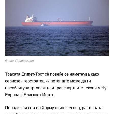
Фото: Принтскрин
Трасата Египет-Трст сè повеќе се наметнува како
сериозен геостратешки потег што може да ги
преобликува трговските и транспортните текови меѓу
Европа и Блискиот Исток.
Поради кризата во Хо
рмузскиот теснец
, растечката