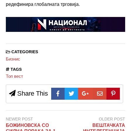
редефинира глобалната трговија.
CATEGORIES
Бизнис
TAGS
Топ вест
Share This
NEWER POST
OLDER POST
БОЖИНОВСКА СО
ВЕШТАЧКАТА