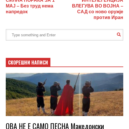
СИЛНА ПОРАКА ЗА 1
ИНТЕЛЕГЕНЦИЈА
МАЈ – Без труд нема
ВЛЕГУВА ВО ВОЈНА –
напредок
САД со ново оружје
против Иран
СКОРЕШНИ НАПИСИ
ОВА НЕ Е САМО ПЕСНА Македонски