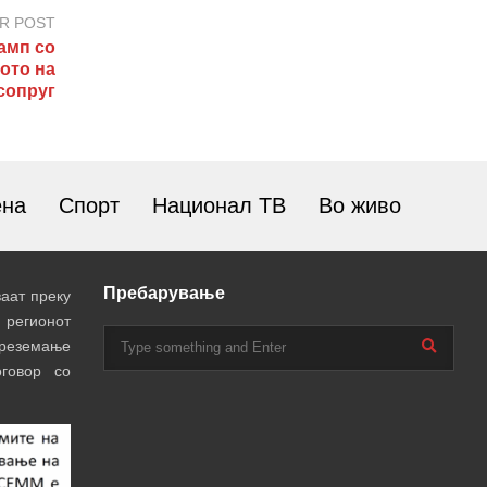
R POST
амп со
ото на
сопруг
ена
Спорт
Национал ТВ
Во живо
Пребарување
аат преку
 регионот
преземање
говор со