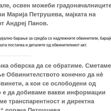
рале, освен можеби градоначалницит
ви Марија Петрушева, мајката на
от Андреј Панов.
цијално барање за средба со надлежните обвинители, барај
ата постапка и деталите од обвинителниот акт.
чка обврска да се обратиме. Сметаме
ње Обвинителството конечно да нѐ
бвинети, а кои се ослободени од
 е да добиваме вакви информации
ме транспарентност и директна
,“ порача Петрушева.