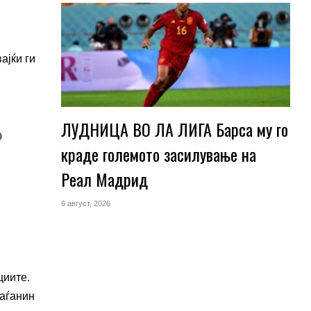
ајќи ги
ЛУДНИЦА ВО ЛА ЛИГА Барса му го
о
краде големото засилување на
и
Реал Мадрид
6 август, 2026
циите.
раѓанин