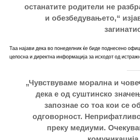
останатите родители не разб
и обезбедувањето,“ изја
загинати
Таа најави дека во понеделник ќе биде поднесено офи
целосна и директна информација за исходот од истражн
„Чувствуваме морална и чове
дека е од суштинско значе
запознае со тоа кои се о
одговорност. Неприфатливо
преку медиуми. Очекува
комуникација