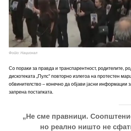
Фото: Национал
Со пораки за правда и транспарентност, родителите, ро
дискотеката „Пулс“ повторно излегоа на протестен марш
обвинителство – конечно да објави јасни информации за 
запрена постапката.
„Не сме правници. Соопштение
но реално ништо не сфат