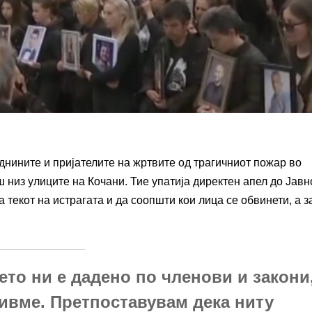
днините и пријателите на жртвите од трагичниот пожар во
 низ улиците на Кочани. Тие упатија директен апел до Јавн
текот на истрагата и да соопшти кои лица се обвинети, а за
то ни е дадено по членови и закони
ивме. Претпоставувам дека ниту