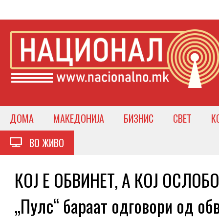
ДОМА
МАКЕДОНИЈА
БИЗНИС
СВЕТ
К
ВО ЖИВО
КОЈ Е ОБВИНЕТ, А КОЈ ОСЛОБО
„Пулс“ бараат одговори од об