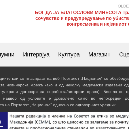
OLDE
БОГ ДА ЈА БЛАГОСЛОВИ МИНЕСОТА Тр
сочувство и предупредување по убиств
конгресменка и нејзиниот 
лумни
Интервјуа
Култура
Магазин
Сц
иите кои се пласираат на веб Порталот „Национал“ се обезбедув
ата новинарска мрежа како и од неколку медиумски издавачи од
егулирани договори за соработка/авторски права). Бесплатно 
и надвор од условите е дозволено само во непосреден до
та на Порталот „Национал“ односно со одговорниот уредник.