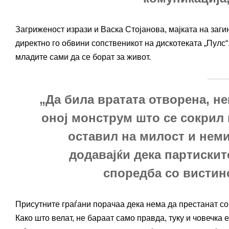
Загриженост изрази и Васка Стојанова, мајката на загин
директно го обвини сопственикот на дискотеката „Пулс“,
младите сами да се борат за живот.
„Да била вратата отворена, не
оној монструм што се сокрил 
оставил на милост и неми
додавајќи дека партискит
споредба со вистин
Присутните граѓани порачаа дека нема да престанат со 
Како што велат, не бараат само правда, туку и човечка 