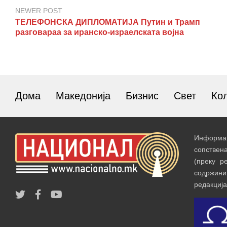
NEWER POST
ТЕЛЕФОНСКА ДИПЛОМАТИЈА Путин и Трамп
разговараа за иранско-израелската војна
Дома
Македонија
Бизнис
Свет
Ко
Информац
сопствен
(преку р
содржин
редакција