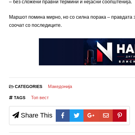
– без сложени правни термини и нејасни соопштенија.
Маршот помина мирно, но со силна порака – правдата з
соочат со последиците.
Македонија
CATEGORIES
Топ вест
TAGS
Share This