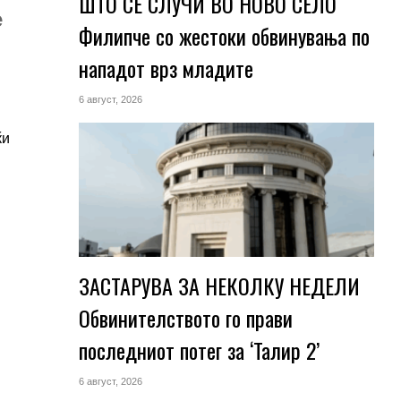
ШТО СЕ СЛУЧИ ВО НОВО СЕЛО
е
Филипче со жестоки обвинувања по
нападот врз младите
6 август, 2026
ќи
ЗАСТАРУВА ЗА НЕКОЛКУ НЕДЕЛИ
Обвинителството го прави
последниот потег за ‘Талир 2’
6 август, 2026