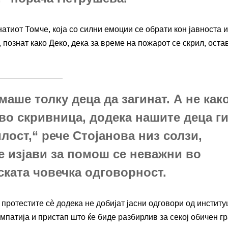
атиот Томче, која со силни емоции се обрати кон јавноста и
 познат како Деко, дека за време на пожарот се скрил, остав
маше толку деца да загинат. А не как
во скривница, додека нашите деца г
лост,“ рече Стојанова низ солзи,
е изјави за помош се неважни во
ската човечка одговорност.
протестите сè додека не добијат јасни одговори од институ
емпатија и пристап што ќе биде разбирлив за секој обичен г