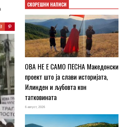
СКОРЕШНИ НАПИСИ
а
ОВА НЕ Е САМО ПЕСНА Македонски
проект што ја слави историјата,
Илинден и љубовта кон
татковината
6 август, 2026