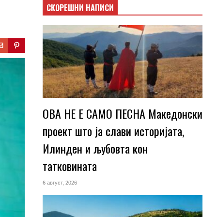
СКОРЕШНИ НАПИСИ
ОВА НЕ Е САМО ПЕСНА Македонски
проект што ја слави историјата,
Илинден и љубовта кон
татковината
6 август, 2026