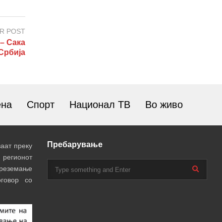
R POST
– Сака
Србија
ена
Спорт
Национал ТВ
Во живо
Пребарување
аат преку
 регионот
преземање
говор со