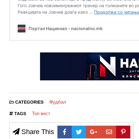
Фудбал
CATEGORIES
Топ вест
TAGS
Share This