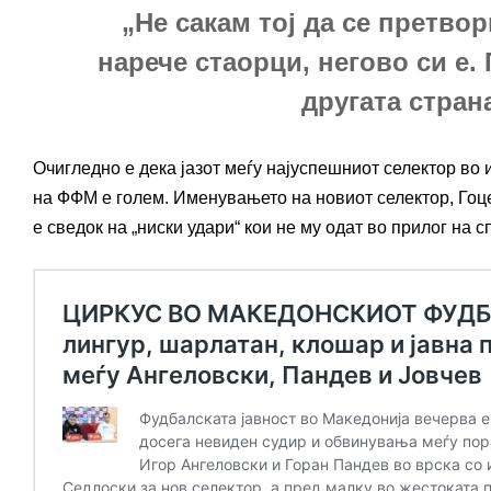
„Не сакам тој да се претвор
нарече стаорци, негово си е.
другата стран
Очигледно е дека јазот меѓу најуспешниот селектор во
на ФФМ е голем. Именувањето на новиот селектор, Гоце
е сведок на „ниски удари“ кои не му одат во прилог на с