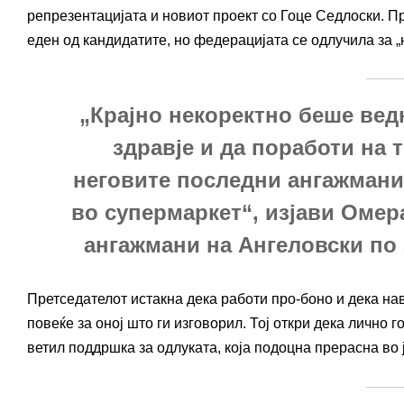
репрезентацијата и новиот проект со Гоце Седлоски. П
еден од кандидатите, но федерацијата се одлучила за „
„Крајно некоректно беше вед
здравје и да поработи на 
неговите последни ангажмани 
во супермаркет“, изјави Омера
ангажмани на Ангеловски по
Претседателот истакна дека работи про-боно и дека на
повеќе за оној што ги изговорил. Тој откри дека лично 
ветил поддршка за одлуката, која подоцна прерасна во 