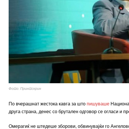
Фото: Принтскрин
По вчерашнат жестока кавга за што
пишуваше
Национал
друга страна, денес со брутален одговор се огласи и 
Омерагиќ не штедеше зборови, обвинувајќи го Ангеловс