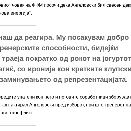
рвиот човек на ФФМ посочи дека Ангеловски бил свесен дек
нова енергија“.
наш да реагира. Му посакувам добро
тренерските способности, бидејќи
траеја пократко од рокот на јогурто
гиќ, со иронија кон кратките клупск
 заминувањето од репрезентацијата.
вредите упатени кон него и неговите соработници зборуваа
го контактирал Ангеловски пред изборот, при што тренерот н
јавен конфликт.