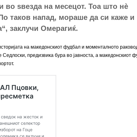
и во ѕвезда на месецот. Тоа што нè
 По таков напад, мораше да си каже и
а“, заклучи Омерагиќ.
 историјата на македонскиот фудбал и моменталното раково
 Седлоски, предизвика бура во јавноста, а македонскиот ф
портот.