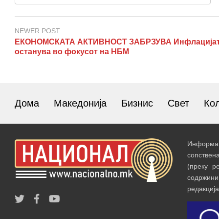
NEWER POST
ЕКОНОМСКАТА АКТИВНОСТ ЗАБРЗУВА Инфлација
останува во фокусот на НБМ
Дома
Македонија
Бизнис
Свет
Ко
Информац
сопствен
(преку р
содржин
редакција