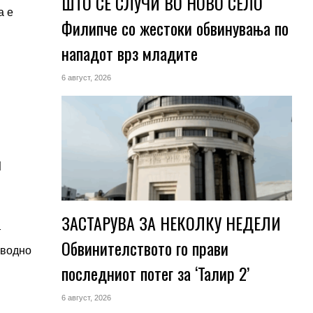
ШТО СЕ СЛУЧИ ВО НОВО СЕЛО
а е
Филипче со жестоки обвинувања по
нападот врз младите
6 август, 2026
т
и
ЗАСТАРУВА ЗА НЕКОЛКУ НЕДЕЛИ
т
Обвинителството го прави
аводно
последниот потег за ‘Талир 2’
6 август, 2026