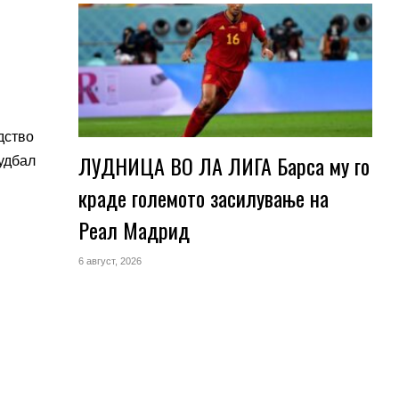
дство
ЛУДНИЦА ВО ЛА ЛИГА Барса му го
удбал
краде големото засилување на
Реал Мадрид
6 август, 2026