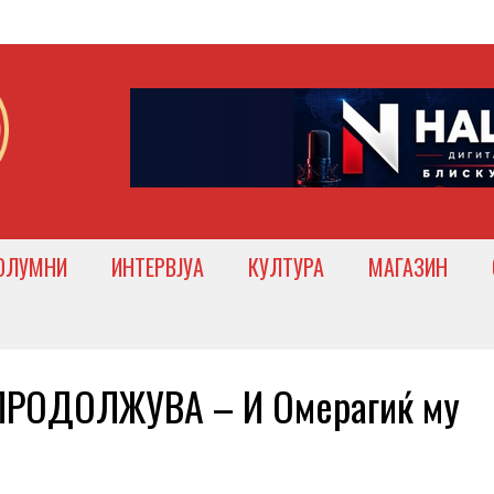
ОЛУМНИ
ИНТЕРВЈУА
КУЛТУРА
МАГАЗИН
РОДОЛЖУВА – И Омерагиќ му