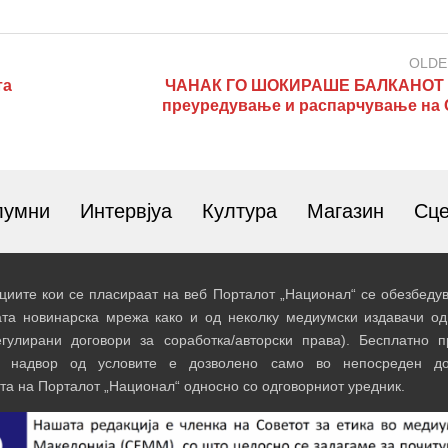
OLDE
та
ЧАНАК ГО ШОКИРАШЕ БАЛКАНОТ 
преуредување и распарчување на 
лумни
Интервјуа
Култура
Магазин
Сц
иите кои се пласираат на веб Порталот „Национал“ се обезбедув
ата новинарска мрежа како и од неколку медиумски издавачи од
егулирани договори за соработка/авторски права). Бесплатно 
и надвор од условите е дозволено само во непосреден до
та на Порталот „Национал“ односно со одговорниот уредник.