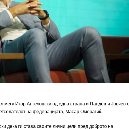
 меѓу Игор Ангеловски од една страна и Пандев и Јовчев 
претседателот на федерацијата, Масар Омерагиќ.
ки дека ги става своите лични цели пред доброто на