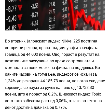
Во вторник, јапонскиот индекс Nikkei 225 постигна
историски рекорд, првпат надминувајќи значајната
граница од 44.000 поени. Овој пораст е резултат на
позитивните очекувања во врска со трговијата и
можноста за нови мерки на фискална поддршка. Во
раните часови на тргување, индексот се искачи за
1,24% до рекордни 44.185,73 поени, но потоа следеше
корекција со пауза за ручек на ниво од 43.732,80
поени, што е пораст од 0,2%. Широкиот индекс Topix
исто така забележа раст од 0,06%, откако во текот на
денот достигна добивка од 0,77%.