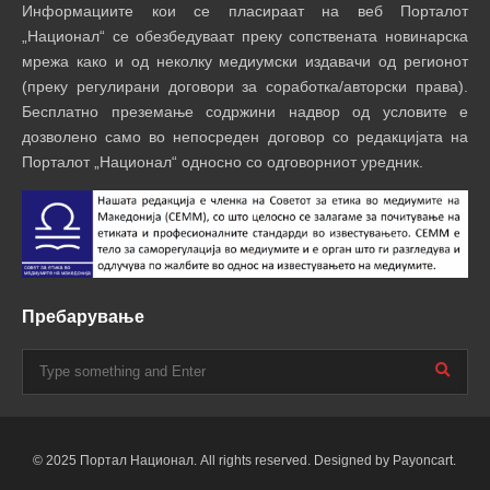
Информациите кои се пласираат на веб Порталот
„Национал“ се обезбедуваат преку сопствената новинарска
мрежа како и од неколку медиумски издавачи од регионот
(преку регулирани договори за соработка/авторски права).
Бесплатно преземање содржини надвор од условите е
дозволено само во непосреден договор со редакцијата на
Порталот „Национал“ односно со одговорниот уредник.
Пребарување
© 2025 Портал Национал. All rights reserved. Designed by Payoncart.