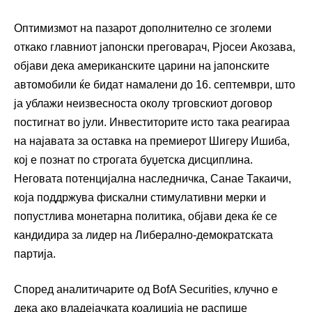
Оптимизмот на пазарот дополнително се зголеми
откако главниот јапонски преговарач, Рјосеи Акозава,
објави дека американските царини на јапонските
автомобили ќе бидат намалени до 16. септември, што
ја ублажи неизвесноста околу трговскиот договор
постигнат во јули. Инвеститорите исто така реагираа
на најавата за оставка на премиерот Шигеру Ишиба,
кој е познат по строгата буџетска дисциплина.
Неговата потенцијална наследничка, Санае Такаичи,
која поддржува фискални стимулативни мерки и
попустлива монетарна политика, објави дека ќе се
кандидира за лидер на Либерално-демократската
партија.
Според аналитичарите од BofA Securities, клучно е
дека ако владејачката коалиција не распише