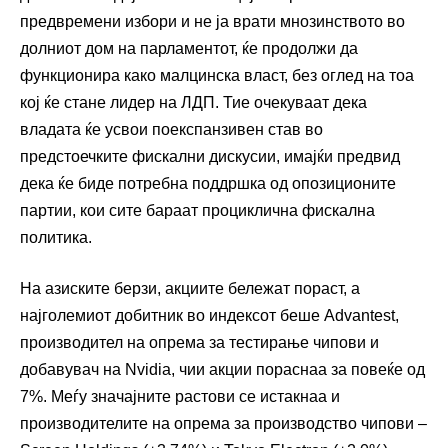
предвремени избори и не ја врати мнозинството во
долниот дом на парламентот, ќе продолжи да
функционира како малцинска власт, без оглед на тоа
кој ќе стане лидер на ЛДП. Тие очекуваат дека
владата ќе усвои поекспанзивен став во
предстоечките фискални дискусии, имајќи предвид
дека ќе биде потребна поддршка од опозиционите
партии, кои сите бараат проциклична фискална
политика.
На азиските берзи, акциите бележат пораст, а
најголемиот добитник во индексот беше Advantest,
производител на опрема за тестирање чипови и
добавувач на Nvidia, чии акции пораснаа за повеќе од
7%. Меѓу значајните растови се истакнаа и
производителите на опрема за производство чипови –