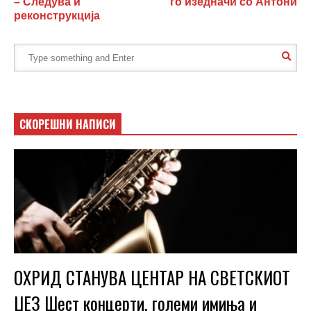
– Следува и
го изедначи со Антони
реконструкција
СКОРЕШНИ НАПИСИ
ОХРИД СТАНУВА ЦЕНТАР НА СВЕТСКИОТ
ЏЕЗ Шест концерти, големи имиња и