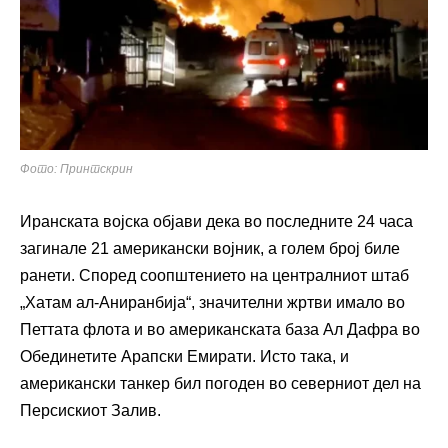
Фото: Принтскрин
Иранската војска објави дека во последните 24 часа
загинале 21 американски војник, а голем број биле
ранети. Според соопштението на централниот штаб
„Хатам ал-Аниранбија“, значителни жртви имало во
Петтата флота и во американската база Ал Дафра во
Обединетите Арапски Емирати. Исто така, и
американски танкер бил погоден во северниот дел на
Персискиот Залив.