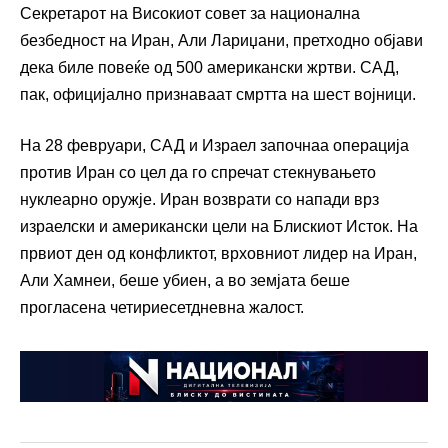
Секретарот на Високиот совет за национална
безбедност на Иран, Али Лариџани, претходно објави
дека биле повеќе од 500 американски жртви. САД,
пак, официјално признаваат смртта на шест војници.
На 28 февруари, САД и Израел започнаа операција
против Иран со цел да го спречат стекнувањето
нуклеарно оружје. Иран возврати со напади врз
израелски и американски цели на Блискиот Исток. На
првиот ден од конфликтот, врховниот лидер на Иран,
Али Хамнеи, беше убиен, а во земјата беше
прогласена четириесетдневна жалост.