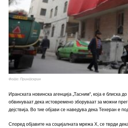
Фото: Принтскрин
Иранската новинска агенција „Тасним“, која е блиска д
обвинуваат дека истовремено зборуваат за можни прег
дејствија. Во тие објави се наведува дека Техеран е по
Според објавите на социјалната мрежа X, се тврди дек