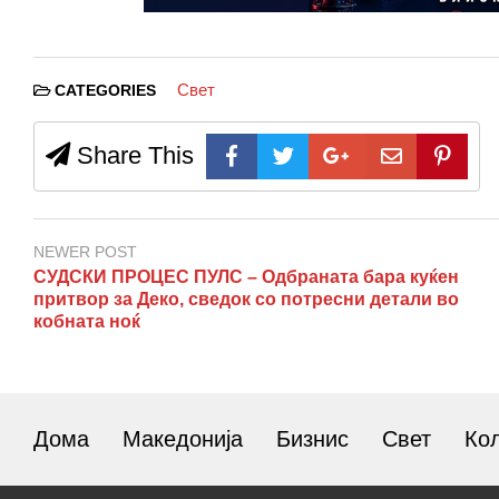
Свет
CATEGORIES
Share This
NEWER POST
СУДСКИ ПРОЦЕС ПУЛС – Одбраната бара куќен
притвор за Деко, сведок со потресни детали во
кобната ноќ
Дома
Македонија
Бизнис
Свет
Ко