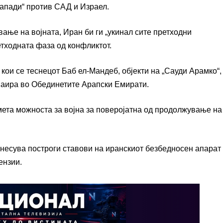
 напади“ против САД и Израел.
вање на војната, Иран би ги „укинал сите претходни
етходната фаза од конфликтот.
 кои се теснецот Баб ел-Мандеб, објекти на „Сауди Арамко“,
џаира во Обединетите Арапски Емирати.
мета можноста за војна за поверојатна од продолжување на
енесува построги ставови на иранскиот безбедносен апарат 
ензии.