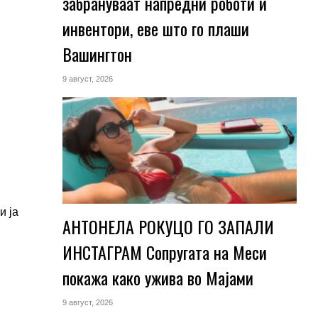
забрануваат напредни роботи и
инвентори, еве што го плаши
Вашингтон
9 август, 2026
и ја
АНТОНЕЛА РОКУЦО ГО ЗАПАЛИ
ИНСТАГРАМ Сопругата на Меси
покажа како ужива во Мајами
9 август, 2026