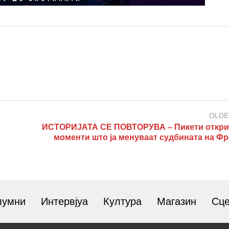
OLDE
ИСТОРИЈАТА СЕ ПОВТОРУВА – Пикети откри
моменти што ја менуваат судбината на Фр
лумни
Интервјуа
Култура
Магазин
Сц