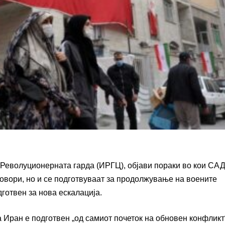
о Револуционерната гарда (ИРГЦ), објави пораки во кои САД
овори, но и се подготвуваат за продолжување на воените
дготвен за нова ескалација.
а Иран е подготвен „од самиот почеток на обновен конфликт