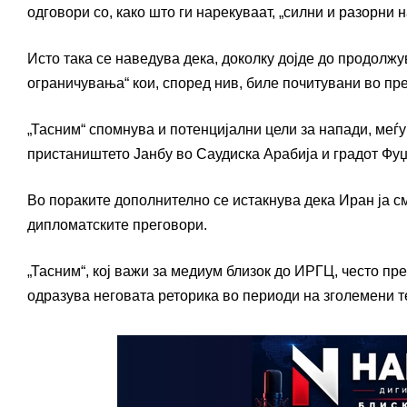
одговори со, како што ги нарекуваат, „силни и разорни
Исто така се наведува дека, доколку дојде до продолжу
ограничувања“ кои, според нив, биле почитувани во пр
„Тасним“ спомнува и потенцијални цели за напади, меѓу
пристаништето Јанбу во Саудиска Арабија и градот Фу
Во пораките дополнително се истакнува дека Иран ја с
дипломатските преговори.
„Тасним“, кој важи за медиум близок до ИРГЦ, често пр
одразува неговата реторика во периоди на зголемени т