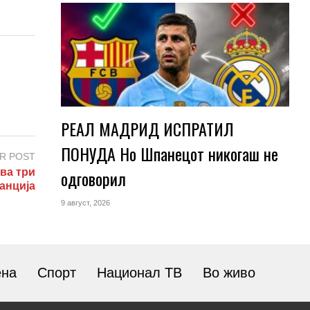
РЕАЛ МАДРИД ИСПРАТИЛ
ПОНУДА Но Шпанецот никогаш не
R POST
одговорил
ва три
анција
9 август, 2026
ена
Спорт
Национал ТВ
Во живо