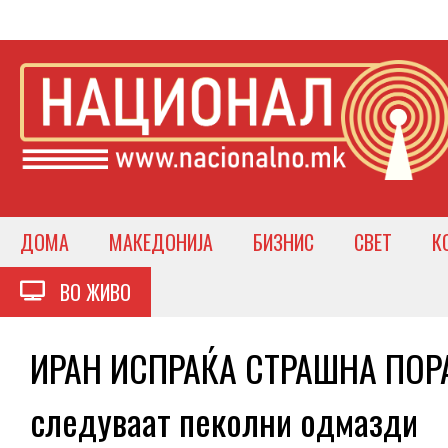
ДОМА
МАКЕДОНИЈА
БИЗНИС
СВЕТ
К
ВО ЖИВО
ИРАН ИСПРАЌА СТРАШНА ПОРАК
следуваат пеколни одмазди