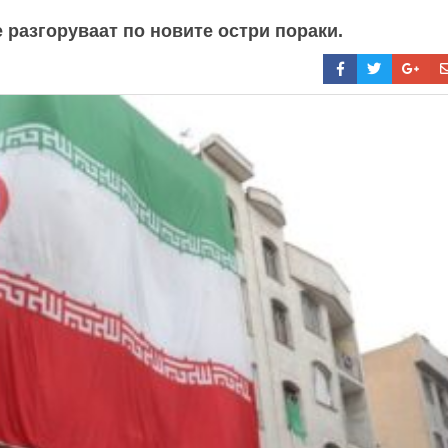
 разгоруваат по новите остри пораки.