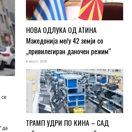
НОВА ОДЛУКА ОД АТИНА
Македонија меѓу 42 земји со
„привилегиран даночен режим“
9 август, 2026
 се
ТРАМП УДРИ ПО КИНА – САД
“ да