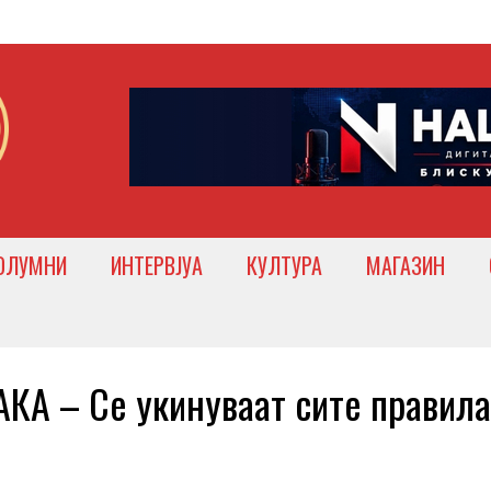
ОЛУМНИ
ИНТЕРВЈУА
КУЛТУРА
МАГАЗИН
А – Се укинуваат сите правила