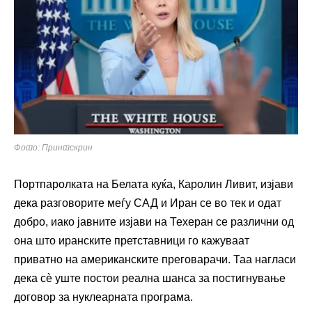
Фото: Принтскрин
Портпаролката на Белата куќа, Каролин Ливит, изјави
дека разговорите меѓу САД и Иран се во тек и одат
добро, иако јавните изјави на Техеран се различни од
она што иранските претставници го кажуваат
приватно на американските преговарачи. Таа нагласи
дека сè уште постои реална шанса за постигнување
договор за нуклеарната програма.