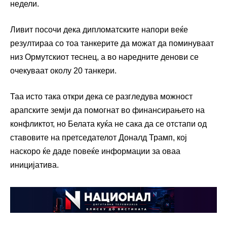
недели.
Ливит посочи дека дипломатските напори веќе
резултираа со тоа танкерите да можат да поминуваат
низ Ормутскиот теснец, а во наредните денови се
очекуваат околу 20 танкери.
Таа исто така откри дека се разгледува можност
арапските земји да помогнат во финансирањето на
конфликтот, но Белата куќа не сака да се отстапи од
ставовите на претседателот Доналд Трамп, кој
наскоро ќе даде повеќе информации за оваа
иницијатива.