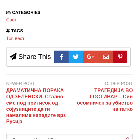
CATEGORIES
Свет
TAGS
Топ вест
Share This
NEWER POST
OLDER POST
ДРАМАТИЧНА ПОРАКА
ТРАГЕДИЈА ВО
ОД ЗЕЛЕНСКИ- Стално
ГОСТИВАР – Син
сме под притисок од
осомничен за убиство
сојузниците да ги
на татко
намалиме нападите врз
Русија