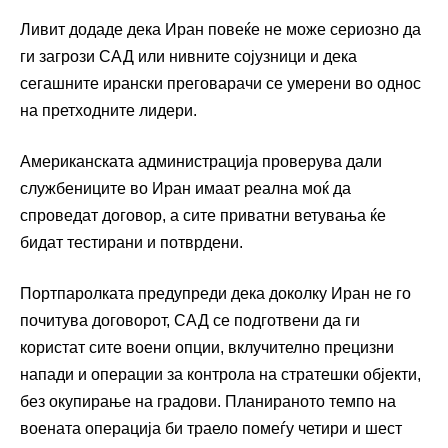
Ливит додаде дека Иран повеќе не може сериозно да
ги загрози САД или нивните сојузници и дека
сегашните ирански преговарачи се умерени во однос
на претходните лидери.
Американската администрација проверува дали
службениците во Иран имаат реална моќ да
спроведат договор, а сите приватни ветувања ќе
бидат тестирани и потврдени.
Портпаролката предупреди дека доколку Иран не го
почитува договорот, САД се подготвени да ги
користат сите воени опции, вклучително прецизни
напади и операции за контрола на стратешки објекти,
без окупирање на градови. Планираното темпо на
воената операција би траело помеѓу четири и шест