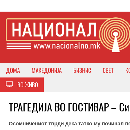
ДОМА
МАКЕДОНИЈА
БИЗНИС
СВЕТ
К
ВО ЖИВО
ТРАГЕДИЈА ВО ГОСТИВАР – Син
Осомничениот тврди дека татко му починал по 