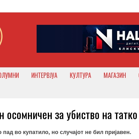
ОЛУМНИ
ИНТЕРВЈУА
КУЛТУРА
МАГАЗИН
 осомничен за убиство на татко
пад во купатило, но случајот не бил пријавен.