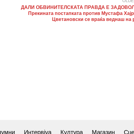
OLDE
ДАЛИ ОБВИНИТЕЛСКАТА ПРАВДА Е ЗАДОВОЛ
Прекината постапката против Мустафа Хајр
Цветановски се враќа веднаш на 
лумни
Интервјуа
Култура
Магазин
Сц