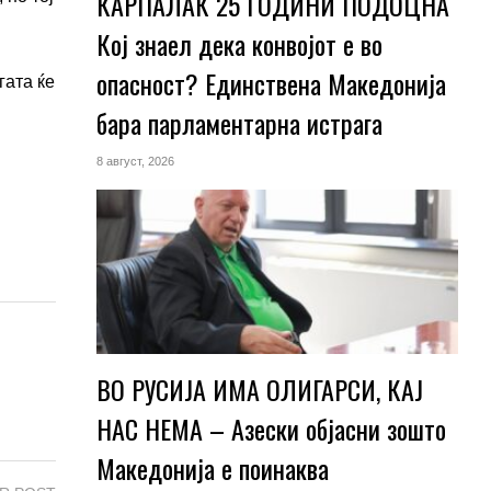
КАРПАЛАК 25 ГОДИНИ ПОДОЦНА
Кој знаел дека конвојот е во
опасност? Единствена Македoнија
гата ќе
бара парламентарна истрага
8 август, 2026
ВО РУСИЈА ИМА ОЛИГАРСИ, КАЈ
НАС НЕМА – Азески објасни зошто
Македонија е поинаква