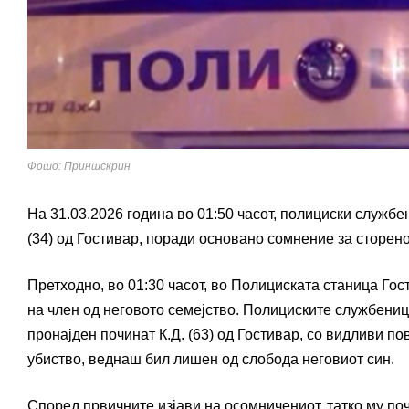
Фото: Принтскрин
На 31.03.2026 година во 01:50 часот, полициски служб
(34) од Гостивар, поради основано сомнение за сторено
Претходно, во 01:30 часот, во Полициската станица Го
на член од неговото семејство. Полициските службеници
пронајден починат К.Д. (63) од Гостивар, со видливи п
убиство, веднаш бил лишен од слобода неговиот син.
Според првичните изјави на осомничениот, татко му поч