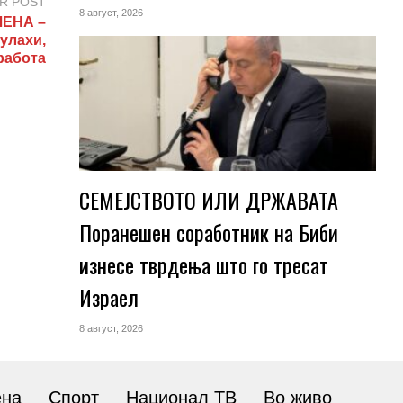
R POST
8 август, 2026
ЕНА –
улахи,
работа
СЕМЕЈСТВОТО ИЛИ ДРЖАВАТА
Поранешен соработник на Биби
изнесе тврдења што го тресат
Израел
8 август, 2026
ена
Спорт
Национал ТВ
Во живо