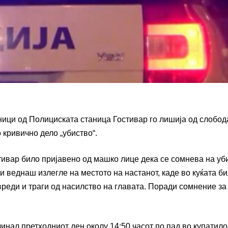
еници од Полициската станица Гостивар го лишија од слобод
 кривично дело „убиство“.
стивар било пријавено од машко лице дека се сомнева на уб
 веднаш излегле на местото на настанот, каде во куќата б
овреди и траги од насилство на главата. Поради сомнение за
инал претходниот ден околу 14:50 часот по пад во купатило,