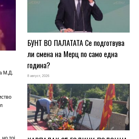
БУНТ ВО ПАЛАТАТА Се подготвува
ли смена на Мерц по само една
година?
а М.Д.
8 август, 2026
иство
ил
 но тој