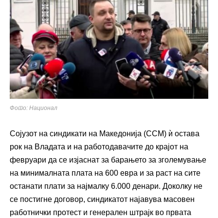
Фото: Национал
Сојузот на синдикати на Македонија (ССМ) ѝ остава
рок на Владата и на работодавачите до крајот на
февруари да се изјаснат за барањето за зголемување
на минималната плата на 600 евра и за раст на сите
останати плати за најмалку 6.000 денари. Доколку не
се постигне договор, синдикатот најавува масовен
работнички протест и генерален штрајк во првата