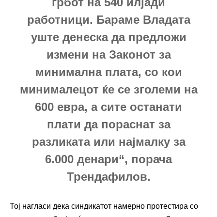
грбот на 540 илјади
работници. Бараме Владата
уште денеска да предложи
измени на Законот за
минимална плата, со кои
минималецот ќе се зголеми на
600 евра, а сите останати
плати да пораснат за
разликата или најмалку за
6.000 денари“, порача
Трендафилов.
Тој нагласи дека синдикатот намерно протестира со