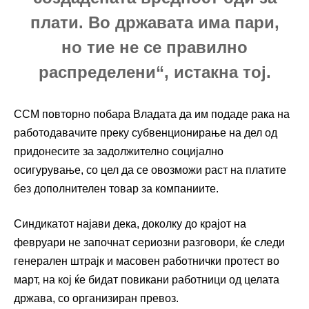
плати. Во државата има пари,
но тие не се правилно
распределени“, истакна тој.
ССМ повторно побара Владата да им подаде рака на
работодавачите преку субвенционирање на дел од
придонесите за задолжително социјално
осигурување, со цел да се овозможи раст на платите
без дополнителен товар за компаниите.
Синдикатот најави дека, доколку до крајот на
февруари не започнат сериозни разговори, ќе следи
генерален штрајк и масовен работнички протест во
март, на кој ќе бидат повикани работници од целата
држава, со организиран превоз.