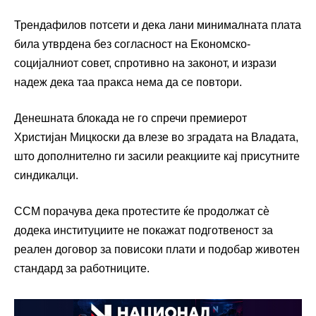
Трендафилов потсети и дека лани минималната плата
била утврдена без согласност на Економско-
социјалниот совет, спротивно на законот, и изрази
надеж дека таа пракса нема да се повтори.
Денешната блокада не го спречи премиерот
Христијан Мицкоски
да влезе во зградата на Владата,
што дополнително ги засили реакциите кај присутните
синдикалци.
ССМ порачува дека протестите ќе продолжат сѐ
додека институциите не покажат подготвеност за
реален договор за повисоки плати и подобар животен
стандард за работниците.