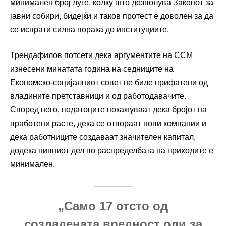
минимален број луѓе, колку што дозволува Законот за
јавни собири, бидејќи и таков протест е доволен за да
се испрати силна порака до институциите.
Трендафилов потсети дека аргументите на ССМ
изнесени минатата година на седниците на
Економско-социјалниот совет не биле прифатени од
владините претставници и од работодавачите.
Според него, податоците покажуваат дека бројот на
вработени расте, дека се отвораат нови компании и
дека работниците создаваат значителен капитал,
додека нивниот дел во распределбата на приходите е
минимален.
„Само 17 отсто од
создадената вредност оди за