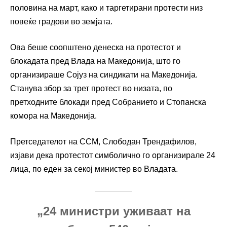
половина на март, како и таргетирани протести низ
повеќе градови во земјата.
Ова беше соопштено денеска на протестот и
блокадата пред
Влада на Македонија
, што го
организираше
Сојуз на синдикати на Македонија
.
Станува збор за трет протест во низата, по
претходните блокади пред
Собранието
и
Стопанска
комора на Македонија
.
Претседателот на ССМ,
Слободан Трендафилов
,
изјави дека протестот симболично го организирале 24
лица, по еден за секој министер во Владата.
„24 министри уживаат на