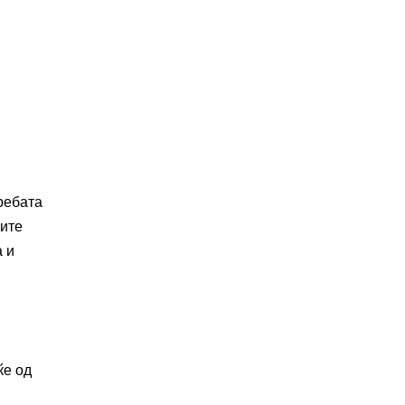
ребата
ните
 и
ќе од