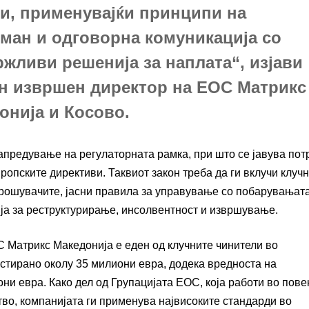
ви, применувајќи принципи на
тман и одговорна комуникација со
ржливи решенија за наплата“, изјави
ен извршен директор на ЕОС Матрикс
онија и Косово.
апредување на регулаторната рамка, при што се јавува пот
опските директиви. Таквиот закон треба да ги вклучи клуч
трошувачите, јасни правила за управување со побарувањата
ја за реструктурирање, инсолвентност и извршување.
С Матрикс Македонија е еден од клучните чинители во
стирано околу 35 милиони евра, додека вредноста на
ни евра. Како дел од Групацијата ЕОС, која работи во пове
тво, компанијата ги применува највисоките стандарди во