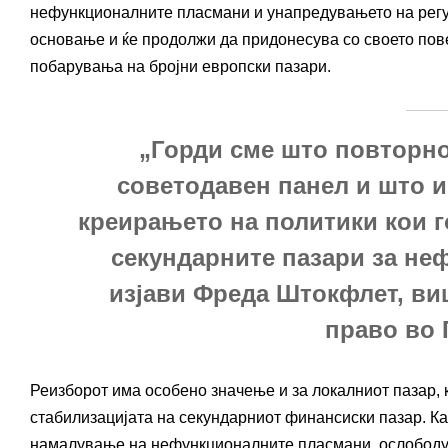
нефункционалните пласмани и унапредувањето на регул
основање и ќе продолжи да придонесува со своето пове
побарувања на бројни европски пазари.
„Горди сме што повторно
советодавен панел и што 
креирањето на политики кои 
секундарните пазари за не
изјави Фреда Штокфлет, ви
право во 
Реизборот има особено значење и за локалниот пазар, 
стабилизацијата на секундарниот финансиски пазар. Ка
намалување на нефункционалните пласмани, ослободу