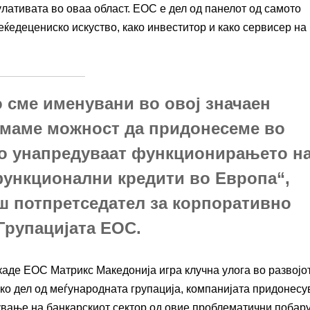
ативата во оваа област. ЕОС е дел од панелот од самото
ќедецениско искуство, како инвеститор и како сервисер на
 сме именувани во овој значаен
имаме можност да придонесеме во
го унапредуваат функционирањето н
функционални кредити во Европа“,
ш потпретседател за корпоративно
Групацијата ЕОС.
каде ЕОС Матрикс Македонија игра клучна улога во развојо
ко дел од меѓународната групација, компанијата придонесу
вање на банкарскиот сектор од овие проблематични побар