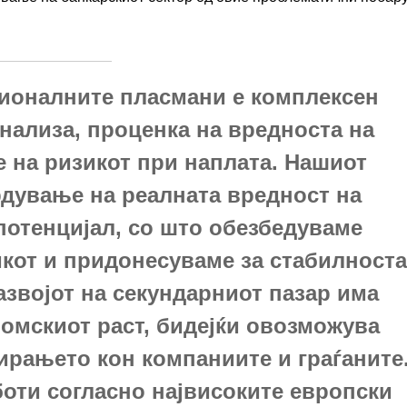
ионалните пласмани е комплексен
анализа, проценка на вредноста на
 на ризикот при наплата. Нашиот
рдување на реалната вредност на
потенцијал, со што обезбедуваме
кот и придонесуваме за стабилноста
азвојот на секундарниот пазар има
номскиот раст, бидејќи овозможува
тирањето кон компаниите и граѓаните
оти согласно највисоките европски