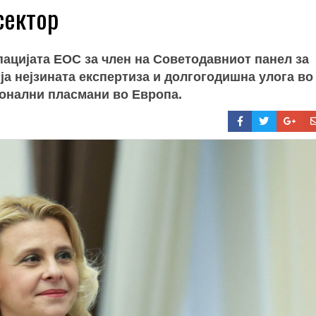
сектор
пацијата ЕОС за член на Советодавниот панел за
ја нејзината експертиза и долгогодишна улога во
ионални пласмани во Европа.