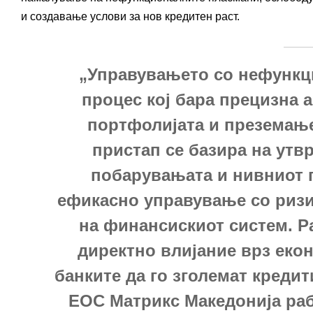
и создавање услови за нов кредитен раст.
„Управувањето со нефункц
процес кој бара прецизна 
портфолијата и преземање
пристап се базира на утв
побарувањата и нивниот 
ефикасно управување со ризи
на финансискиот систем. Р
директно влијание врз еко
банките да го зголемат креди
ЕОС Матрикс Македонија раб