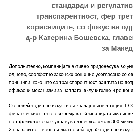
стандарди и регулати
транспарентност, фер тре
корисниците, со фокус на од
д-р Катерина Бошевска, глав
за Макед
Дополнително, компанијата активно придонесува во ун
од ново, сеопфатно законско решение усогласено со евр
принципи, како што се транспарентност, заштита на по
ефикасни механизми за наплата, вклучително и решени
Со повеќегодишно искуство и значајни инвестиции, ЕО
финансискиот сектор во земјава. Компанијата има инве
портфолиото со кое управува изнесува околу 300 милио
25 пазари во Европа и има повеќе од 50 годишно искус