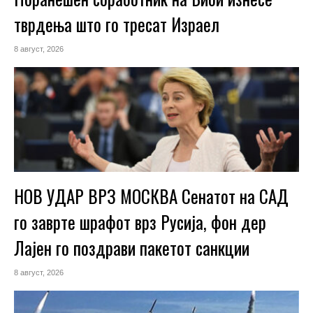
тврдења што го тресат Израел
8 август, 2026
НОВ УДАР ВРЗ МОСКВА Сенатот на САД
го заврте шрафот врз Русија, фон дер
Лајен го поздрави пакетот санкции
8 август, 2026