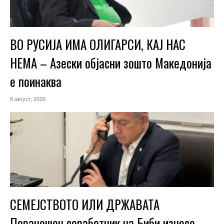
ВО РУСИЈА ИМА ОЛИГАРСИ, КАЈ НАС
НЕМА – Азески објасни зошто Македонија
е поинаква
8 август, 2026
СЕМЕЈСТВОТО ИЛИ ДРЖАВАТА
Поранешен соработник на Биби изнесе