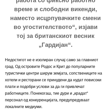
работа со фиксно работно
време и слободни викенди,
наместо исцрпувачките смени
во угостителството“, изјави
тој за британскиот весник
„Гардијан“.
Недостигот не е изолиран случај само за главниот
град. Од островите Родос и Крит до популарните
туристички центри ширум земјата, сопствениците на
хотели и ресторани се принудени да нудат повисоки
плати и подобри услови за да ги привлечат
работниците. Понекогаш, тие дури и „крадат“
персонал од конкуренцијата, предупредуваат
локалните медиуми.