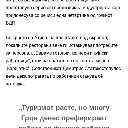
претставува сериозен предизвик за индустријата која
придонесува со речиси една четвртина од грчкиот
БДП.
Во срцето на Атина, на плоштадот под Акропол,
локалните ресторани веќе ги истакнуваат потребите
за персонал. „Бараме готвачи, келнери и кујнски
работници“, стои на вратите на познатата меана
„Каријатис“. Сопственикот Димитрис Статокостопулос
вели дека потрагата по работници станува сѐ
потешка.
„Туризмот расте, но многу
Грци денес преферираат