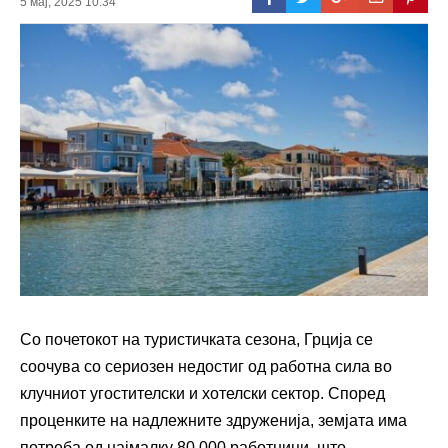
5 мај, 2025 10:34
Со почетокот на туристичката сезона, Грција се
соочува со сериозен недостиг од работна сила во
клучниот угостителски и хотелски сектор. Според
проценките на надлежните здруженија, земјата има
потреба од најмалку 80.000 работници, што