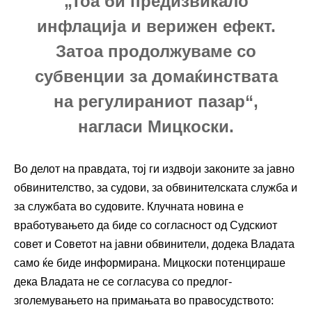
„Тоа би предизвикало
инфлација и верижен ефект.
Затоа продолжуваме со
субвенции за домаќинствата
на регулираниот пазар“,
нагласи Мицкоски.
Во делот на правдата, тој ги издвоји законите за јавно
обвинителство, за судови, за обвинителската служба и
за службата во судовите. Клучната новина е
вработувањето да биде со согласност од Судскиот
совет и Советот на јавни обвинители, додека Владата
само ќе биде информирана. Мицкоски потенцираше
дека Владата не се согласува со предлог-
зголемувањето на примањата во правосудството: