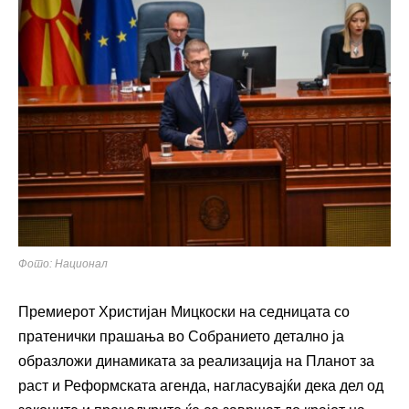
Фото: Национал
Премиерот Христијан Мицкоски на седницата со
пратенички прашања во Собранието детално ја
образложи динамиката за реализација на Планот за
раст и Реформската агенда, нагласувајќи дека дел од