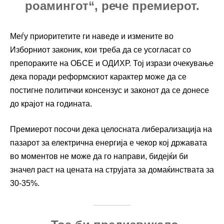
роамингот“, рече премиерот.
Меѓу приоритетите ги наведе и измените во
Изборниот законик, кои треба да се усогласат со
препораките на ОБСЕ и ОДИХР. Тој изрази очекување
дека поради реформскиот карактер може да се
постигне политички консензус и законот да се донесе
до крајот на годината.
Премиерот посочи дека целосната либерализација на
пазарот за електрична енергија е чекор кој државата
во моментов не може да го направи, бидејќи би
значел раст на цената на струјата за домаќинствата за
30-35%.