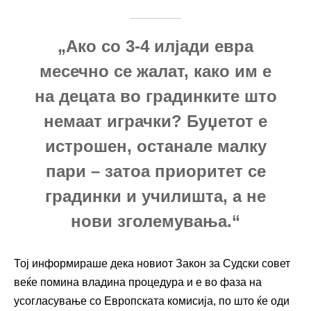
„Ако со 3-4 илјади евра
месечно се жалат, како им е
на децата во градинките што
немаат играчки? Буџетот е
истрошен, останале малку
пари – затоа приоритет се
градинки и училишта, а не
нови зголемувања.“
Тој информираше дека новиот Закон за Судски совет
веќе помина владина процедура и е во фаза на
усогласување со Европската комисија, по што ќе оди