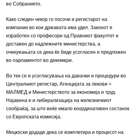
во Собранието.
Како следен чекор го посочи и регистарот на
компании во кои државата има удел. Законот е
изработен со професори од Правниот факултет и
доставен до надлежните министерства, а
очекувањата се дека ќе биде усогласен и предложен
во парламентот во декември.
Во тек се и усогласувања на давачки и процедури во
Централниот регистар, Агенцијата за лекови =
МАЛМЕД и Министерството за економија и труд.
Најавена е и либерализација на железничкиот
сообраќај, за што веќе имало координативен состанок
со Европската комисија.
Мицкоски додаде дека се комплетира и процесот на