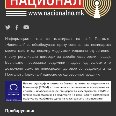
Информациите кои се пласираат на веб Порталот
„Национал“ се обезбедуваат преку сопствената новинарска
мрежа како и од неколку медиумски издавачи од регионот
(преку регулирани договори за соработка/авторски права).
Бесплатно преземање содржини надвор од условите е
дозволено само во непосреден договор со редакцијата на
Порталот „Национал“ односно со одговорниот уредник.
Пребарување