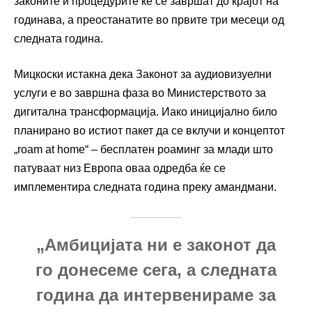
законите и процедурите ќе се завршат до крајот на
годинава, а преостанатите во првите три месеци од
следната година.
Мицкоски истакна дека Законот за аудиовизуелни
услуги е во завршна фаза во Министерството за
дигитална трансформација. Иако иницијално било
планирано во истиот пакет да се вклучи и концептот
„roam at home“ – бесплатен роаминг за млади што
патуваат низ Европа оваа одредба ќе се
имплементира следната година преку амандмани.
„Амбицијата ни е законот да
го донесеме сега, а следната
година да интервенираме за