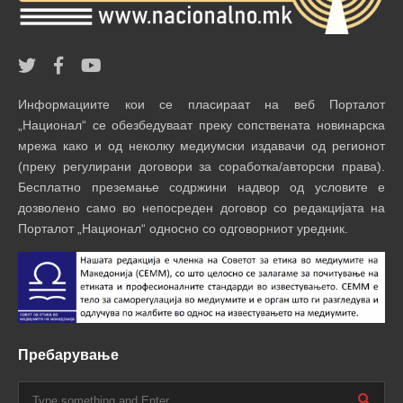
Информациите кои се пласираат на веб Порталот
„Национал“ се обезбедуваат преку сопствената новинарска
мрежа како и од неколку медиумски издавачи од регионот
(преку регулирани договори за соработка/авторски права).
Бесплатно преземање содржини надвор од условите е
дозволено само во непосреден договор со редакцијата на
Порталот „Национал“ односно со одговорниот уредник.
Пребарување