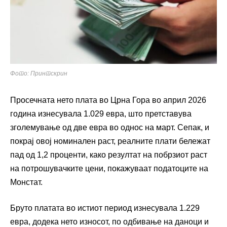
Фото: Принтскрин
Просечната нето плата во Црна Гора во април 2026
година изнесувала 1.029 евра, што претставува
зголемување од две евра во однос на март. Сепак, и
покрај овој номинален раст, реалните плати бележат
пад од 1,2 проценти, како резултат на побрзиот раст
на потрошувачките цени, покажуваат податоците на
Монстат.
Бруто платата во истиот период изнесувала 1.229
евра, додека нето износот, по одбивање на даноци и