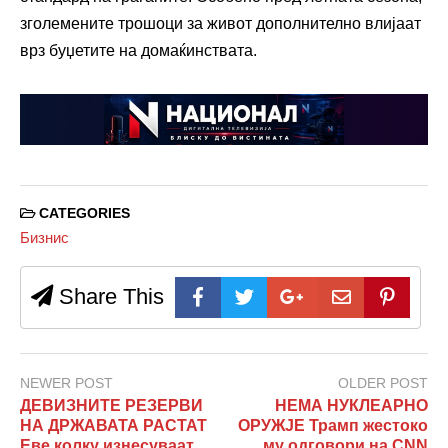
зголемените трошоци за живот дополнително влијаат
врз буџетите на домаќинствата.
CATEGORIES
Бизнис
Share This
NEWER POST
OLDER POST
ДЕВИЗНИТЕ РЕЗЕРВИ
НЕМА НУКЛЕАРНО
НА ДРЖАВАТА РАСТАТ
ОРУЖЈЕ Трамп жестоко
Еве колку изнесуваат
му одговори на CNN