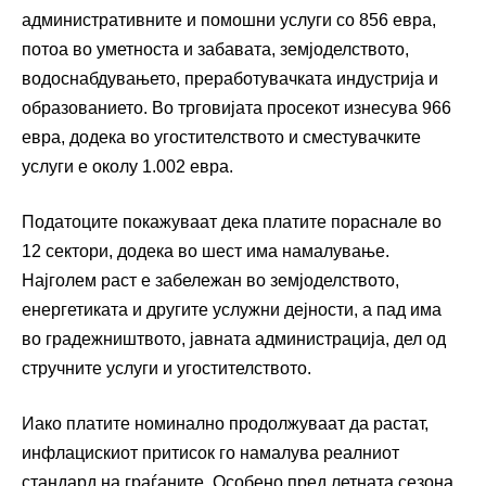
административните и помошни услуги со 856 евра,
потоа во уметноста и забавата, земјоделството,
водоснабдувањето, преработувачката индустрија и
образованието. Во трговијата просекот изнесува 966
евра, додека во угостителството и сместувачките
услуги е околу 1.002 евра.
Податоците покажуваат дека платите пораснале во
12 сектори, додека во шест има намалување.
Најголем раст е забележан во земјоделството,
енергетиката и другите услужни дејности, а пад има
во градежништвото, јавната администрација, дел од
стручните услуги и угостителството.
Иако платите номинално продолжуваат да растат,
инфлацискиот притисок го намалува реалниот
стандард на граѓаните. Особено пред летната сезона,