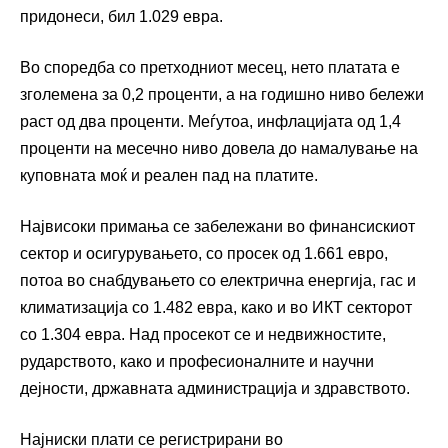
придонеси, бил 1.029 евра.
Во споредба со претходниот месец, нето платата е
зголемена за 0,2 проценти, а на годишно ниво бележи
раст од два проценти. Меѓутоа, инфлацијата од 1,4
проценти на месечно ниво довела до намалување на
куповната моќ и реален пад на платите.
Највисоки примања се забележани во финансискиот
сектор и осигурувањето, со просек од 1.661 евро,
потоа во снабдувањето со електрична енергија, гас и
климатизација со 1.482 евра, како и во ИКТ секторот
со 1.304 евра. Над просекот се и недвижностите,
рударството, како и професионалните и научни
дејности, државната администрација и здравството.
Најниски плати се регистрирани во