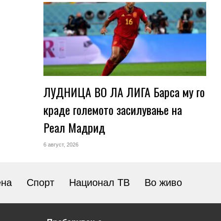
ЛУДНИЦА ВО ЛА ЛИГА Барса му го
краде големото засилување на
Реал Мадрид
6 август, 2026
ена
Спорт
Национал ТВ
Во живо