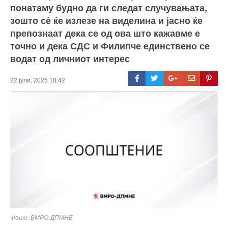
понатаму будно да ги следат случувањата,
зошто сè ќе излезе на виделина и јасно ќе
препознаат дека се од ова што кажавме е
точно и дека СДС и Филипче единствено се
водат од личниот интерес
22 јули, 2025 10:42
Фото: ВМРО-ДПМНЕ