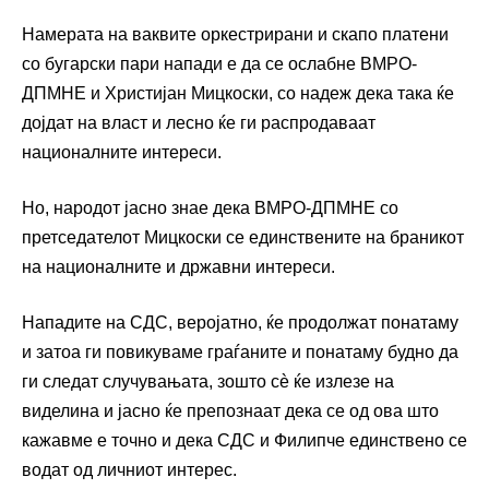
Намерата на ваквите оркестрирани и скапо платени
со бугарски пари напади е да се ослабне ВМРО-
ДПМНЕ и Христијан Мицкоски, со надеж дека така ќе
дојдат на власт и лесно ќе ги распродаваат
националните интереси.
Но, народот јасно знае дека ВМРО-ДПМНЕ со
претседателот Мицкоски се единствените на браникот
на националните и државни интереси.
Нападите на СДС, веројатно, ќе продолжат понатаму
и затоа ги повикуваме граѓаните и понатаму будно да
ги следат случувањата, зошто сè ќе излезе на
виделина и јасно ќе препознаат дека се од ова што
кажавме е точно и дека СДС и Филипче единствено се
водат од личниот интерес.