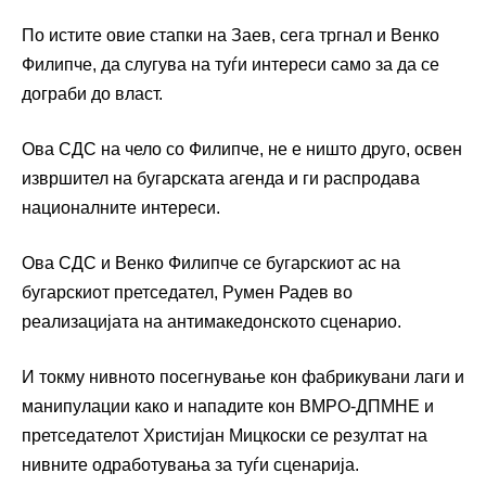
По истите овие стапки на Заев, сега тргнал и Венко
Филипче, да слугува на туѓи интереси само за да се
дограби до власт.
Ова СДС на чело со Филипче, не е ништо друго, освен
извршител на бугарската агенда и ги распродава
националните интереси.
Ова СДС и Венко Филипче се бугарскиот ас на
бугарскиот претседател, Румен Радев во
реализацијата на антимакедонското сценарио.
И токму нивното посегнување кон фабрикувани лаги и
манипулации како и нападите кон ВМРО-ДПМНЕ и
претседателот Христијан Мицкоски се резултат на
нивните одработувања за туѓи сценарија.