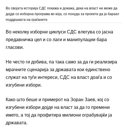
Во својата историја СДС покажа и докажа, дека на власт не може да
дојде со изборна програма во која, со понуда за проекти да ја бараат
поддршката на граѓаните.
Во неколку изборни циклуси СДС влегува со јасна
предавничка цел и со лаги и манипулации бара
гласови.
Не често ги добива, па така само за да ги реализира
мрачните сценарија за државата кои единствено
служат на туѓи интереси, СДС на власт доаѓа и со
изгубени избори.
Како што беше и примерот на Зоран Заев, кој со
изгубени избори дојде на власт за да го премени
името, а тој да профитира милиони ограбувајќи ја
државата.