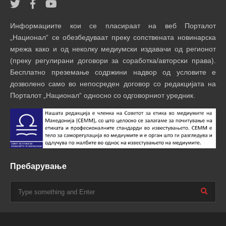
Информациите кои се пласираат на веб Порталот
„Национал“ се обезбедуваат преку сопствената новинарска
мрежа како и од неколку медиумски издавачи од регионот
(преку регулирани договори за соработка/авторски права).
Бесплатно преземање содржини надвор од условите е
дозволено само во непосреден договор со редакцијата на
Порталот „Национал“ односно со одговорниот уредник.
Пребарување