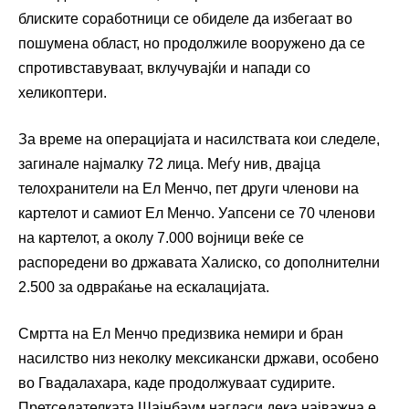
блиските соработници се обиделе да избегаат во
пошумена област, но продолжиле вооружено да се
спротивставуваат, вклучувајќи и напади со
хеликоптери.
За време на операцијата и насилствата кои следеле,
загинале најмалку 72 лица. Меѓу нив, двајца
телохранители на Ел Менчо, пет други членови на
картелот и самиот Ел Менчо. Уапсени се 70 членови
на картелот, а околу 7.000 војници веќе се
распоредени во државата Халиско, со дополнителни
2.500 за одвраќање на ескалацијата.
Смртта на Ел Менчо предизвика немири и бран
насилство низ неколку мексикански држави, особено
во Гвадалахара, каде продолжуваат судирите.
Претседателката Шајнбаум нагласи дека најважна е