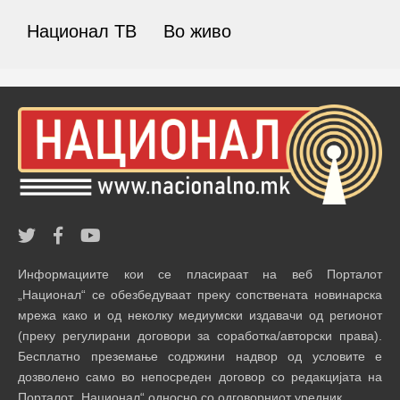
Национал ТВ
Во живо
Информациите кои се пласираат на веб Порталот
„Национал“ се обезбедуваат преку сопствената новинарска
мрежа како и од неколку медиумски издавачи од регионот
(преку регулирани договори за соработка/авторски права).
Бесплатно преземање содржини надвор од условите е
дозволено само во непосреден договор со редакцијата на
Порталот „Национал“ односно со одговорниот уредник.