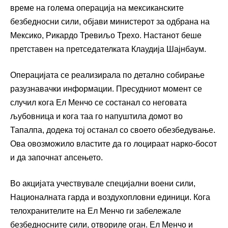
време на голема операција на мексиканските
безбедносни сили, објави министерот за одбрана на
Мексико, Рикардо Тревиљо Трехо. Настанот беше
претставен на претседателката Клаудија Шајнбаум.
Операцијата се реализирала по детално собирање
разузнавачки информации. Пресудниот момент се
случил кога Ел Менчо се состанал со неговата
љубовница и кога таа го напуштила домот во
Тапалпа, додека тој останал со своето обезбедување.
Ова овозможило властите да го лоцираат нарко-босот
и да започнат апсењето.
Во акцијата учествувале специјални воени сили,
Националната гарда и воздухопловни единици. Кога
телохранителите на Ел Менчо ги забележале
безбедносните сили, отвориле оган. Ел Менчо и