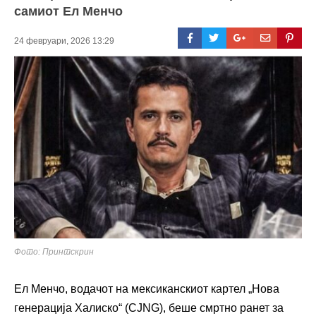
самиот Ел Менчо
24 февруари, 2026 13:29
Фото: Принтскрин
Ел Менчо, водачот на мексиканскиот картел „Нова
генерација Халиско“ (CJNG), беше смртно ранет за