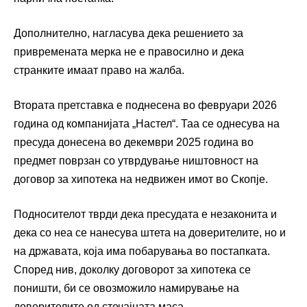
Дополнително, нагласува дека решението за
привремената мерка не е правосилно и дека
странките имаат право на жалба.
Втората претставка е поднесена во февруари 2026
година од компанијата „Настел“. Таа се однесува на
пресуда донесена во декември 2025 година во
предмет поврзан со утврдување ништовност на
договор за хипотека на недвижен имот во Скопје.
Подносителот тврди дека пресудата е незаконита и
дека со неа се нанесува штета на доверителите, но и
на државата, која има побарувања во постапката.
Според нив, доколку договорот за хипотека се
поништи, би се овозможило намирување на
доверителите од стечајната маса.