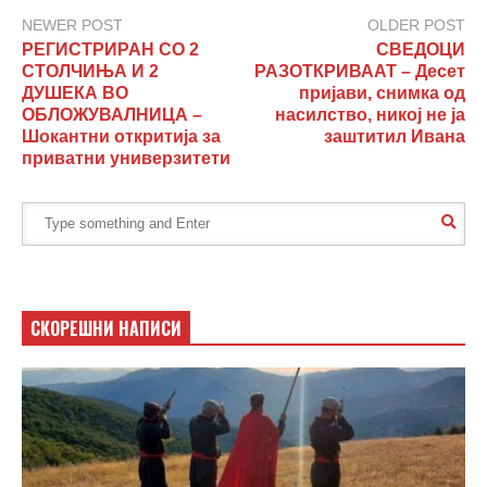
NEWER POST
OLDER POST
РЕГИСТРИРАН СО 2
СВЕДОЦИ
СТОЛЧИЊА И 2
РАЗОТКРИВААТ – Десет
ДУШЕКА ВО
пријави, снимка од
ОБЛОЖУВАЛНИЦА –
насилство, никој не ја
Шокантни откритија за
заштитил Ивана
приватни универзитети
СКОРЕШНИ НАПИСИ