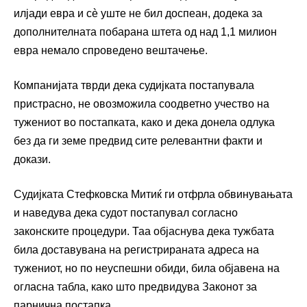
илјади евра и сè уште не бил доспеан, додека за
дополнителната побарана штета од над 1,1 милион
евра немало спроведено вештачење.
Компанијата тврди дека судијката постапувала
пристрасно, не овозможила соодветно учество на
тужениот во постапката, како и дека донела одлука
без да ги земе предвид сите релевантни факти и
докази.
Судијката Стефковска Митиќ ги отфрла обвинувањата
и наведува дека судот постапувал согласно
законските процедури. Таа објаснува дека тужбата
била доставувана на регистрираната адреса на
тужениот, но по неуспешни обиди, била објавена на
огласна табла, како што предвидува Законот за
парнична постапка.