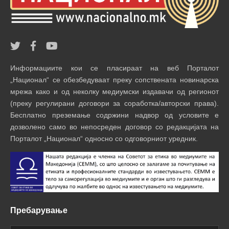
Информациите кои се пласираат на веб Порталот
„Национал“ се обезбедуваат преку сопствената новинарска
мрежа како и од неколку медиумски издавачи од регионот
(преку регулирани договори за соработка/авторски права).
Бесплатно преземање содржини надвор од условите е
дозволено само во непосреден договор со редакцијата на
Порталот „Национал“ односно со одговорниот уредник.
Пребарување