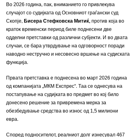
Во 2026 година, пак, вниманието го привлекува
случајот со судијката од Основниот граѓански суд
Скопје,
Бисера Стефковска Митиќ,
против која во
краток временски период биле поднесени две
одделни претставки од различни субјекти. И во двата
случаи, се бара утврдување на одговорност поради
наводно нестручно и несовесно вршење на судиската
функција.
Првата претставка е поднесена во март 2026 година
од компанијата „МКМ Експрес“. Таа се однесува на
постапување на судијката во предмет во кој било
донесено решение за привремена мерка за
обезбедување средства во износ од 1,5 милиони
евра.
Според подносителот, реалниот долг изнесувал 467