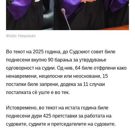
Фото: Национал
Во текот на 2025 година, до Судскиот совет биле
поднесени вкупно 90 барања за утврдување
одговорност на судии. Од нив, 64 биле отфрлени како
ненавремени, нецелосни или неосновани, 15
постапки биле запрени, додека за 11 случаи
постапката сè уште е во тек.
Истовремено, во текот на истата година биле
поднесени дури 425 претставки за работата на
судовите, судиите и претседателите на судовите.