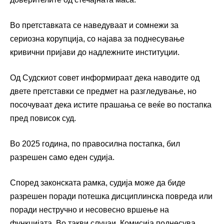
Во претставката се наведуваат и сомнежи за
сериозна корупција, со најава за поднесување
кривични пријави до надлежните институции.
Од Судскиот совет информираат дека наводите од
двете претставки се предмет на разгледување, но
посочуваат дека истите прашања се веќе во постапка
пред повисок суд.
Во 2025 година, по правосилна постапка, бил
разрешен само еден судија.
Според законската рамка, судија може да биде
разрешен поради потешка дисциплинска повреда или
поради нестручно и несовесно вршење на
функцијата. Во такви случаи, Комисија поднесува