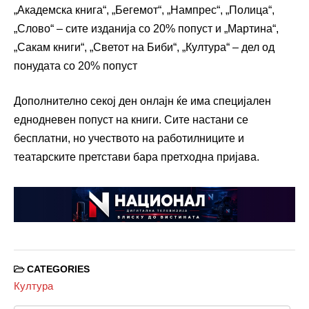
„Академска книга“, „Бегемот“, „Нампрес“, „Полица“,
„Слово“ – сите изданија со 20% попуст и „Мартина“,
„Сакам книги“, „Светот на Биби“, „Култура“ – дел од
понудата со 20% попуст
Дополнително секој ден онлајн ќе има специјален
еднодневен попуст на книги. Сите настани се
бесплатни, но учеството на работилниците и
театарските претстави бара претходна пријава.
CATEGORIES
Култура