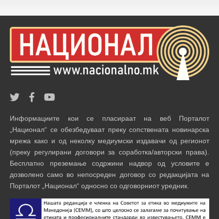
Информациите кои се пласираат на веб Порталот
„Национал“ се обезбедуваат преку сопствената новинарска
мрежа како и од неколку медиумски издавачи од регионот
(преку регулирани договори за соработка/авторски права).
Бесплатно преземање содржини надвор од условите е
дозволено само во непосреден договор со редакцијата на
Порталот „Национал“ односно со одговорниот уредник.