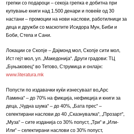
грепки со подароци – секоја грепка е добитна при
купување книги над 1.500 денари и повеќе од 30
настани – промоции на нови наслови, работилници за
деца и дружби со маскотите Исидора Мун, Биби и
Боби, Стела и Сани.
Локации се Скопје – Дајмонд мол, Скопје сити мол,
Ист гејт мол, ул. „Македонија“. Други градови: ТЦ
„Буњаковец“ во Тетово, Струмица и онлајн:
www.literatura.mk
Попусти по издавачки куќи изнесуваат во„Арс
Ламина“ – до 70% на фикција, нефикција и книги за
деца, „Чудна шума“ – до 40%, „Бата прес“ –
селектирани наслови до 40 „Сказнувалка“, „Прозарт“,
„Муза“ – сите изданија со 30% попуст, „Три“ и „Или-
Или“ – селектирани наслови со 30% попуст,