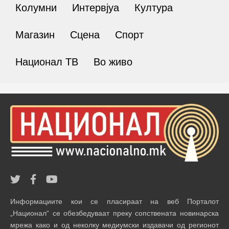
Колумни
Интервјуа
Култура
Магазин
Сцена
Спорт
Национал ТВ
Во живо
Информациите кои се пласираат на веб Порталот
„Национал“ се обезбедуваат преку сопствената новинарска
мрежа како и од неколку медиумски издавачи од регионот