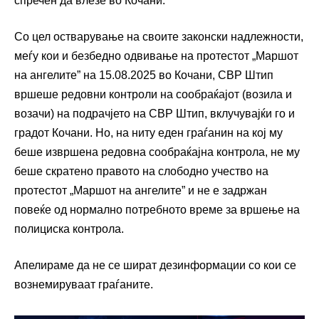
спречен да влезе во Кочани.
Со цел остварување на своите законски надлежности,
меѓу кои и безбедно одвивање на протестот „Маршот
на ангелите” на 15.08.2025 во Кочани, СВР Штип
вршеше редовни контроли на сообраќајот (возила и
возачи) на подрачјето на СВР Штип, вклучувајќи го и
градот Кочани. Но, на ниту еден граѓанин на кој му
беше извршена редовна сообраќајна контрола, не му
беше скратено правото на слободно учество на
протестот „Маршот на ангелите” и не е задржан
повеќе од нормално потребното време за вршење на
полициска контрола.
Апелираме да не се шират дезинформации со кои се
вознемируваат граѓаните.