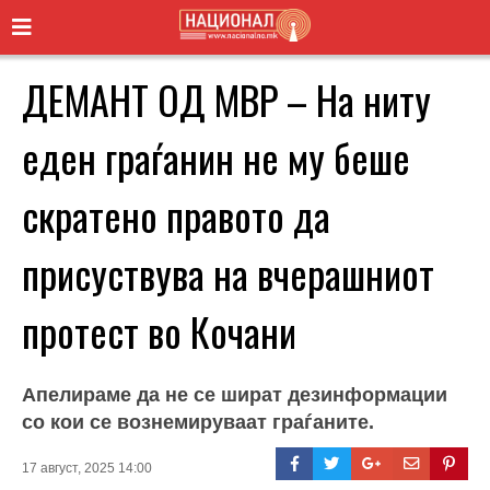
ДЕМАНТ ОД МВР – На ниту
еден граѓанин не му беше
скратено правото да
присуствува на вчерашниот
протест во Кочани
Апелираме да не се шират дезинформации
со кои се вознемируваат граѓаните.
17 август, 2025 14:00