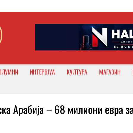
ОЛУМНИ
ИНТЕРВЈУА
КУЛТУРА
МАГАЗИН
ка Арабија – 68 милиони евра з