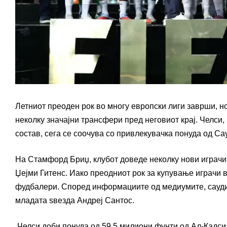
Летниот преоден рок во многу европски лиги заврши, но 
неколку значајни трансфери пред неговиот крај. Челси, 
состав, сега се соочува со привлекувачка понуда од Са
На Стамфорд Бриџ, клубот доведе неколку нови играчи
Џејми Гитенс. Иако преодниот рок за купување играчи 
фудбалери. Според информациите од медиумите, саудис
младата ѕвезда Андреј Сантос.
„Челси доби понуда од 59.5 милиони фунти од Ал-Кадсиа