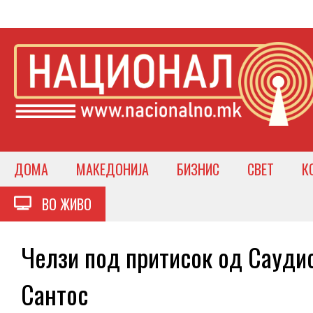
ДОМА
МАКЕДОНИЈА
БИЗНИС
СВЕТ
К
ВО ЖИВО
Челзи под притисок од Саудис
Сантос