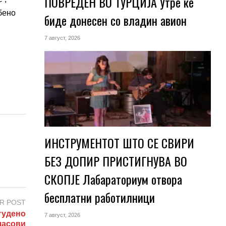
ПОВРЕДЕН ВО ТУРЦИЈА Утре ќе
обено
биде донесен со владин авион
7 август, 2026
ИНСТРУМЕНТОТ ШТО СЕ СВИРИ
БЕЗ ДОПИР ПРИСТИГНУВА ВО
СКОПЈЕ Лабараториум отвора
бесплатни работилници
R POST
тудено
7 август, 2026
часови