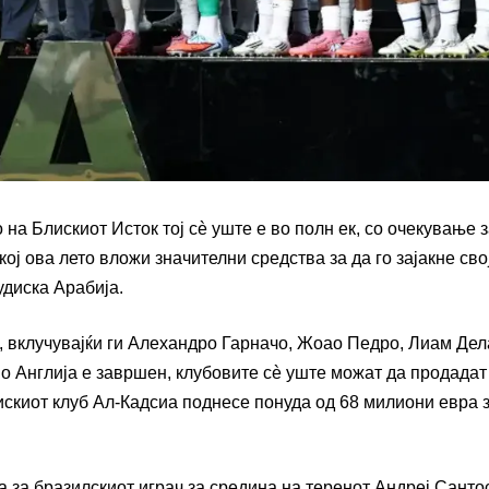
на Блискиот Исток тој сè уште е во полн ек, со очекување 
кој ова лето вложи значителни средства за да го зајакне сво
удиска Арабија.
, вклучувајќи ги Алехандро Гарначо, Жоао Педро, Лиам Дел
во Англија е завршен, клубовите сè уште можат да продадат
киот клуб Ал-Кадсиа поднесе понуда од 68 милиони евра 
 за бразилскиот играч за средина на теренот Андреј Сантос