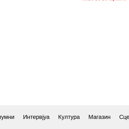
лумни
Интервјуа
Култура
Магазин
Сц