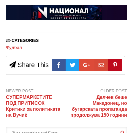
CATEGORIES
Фудбал
Share This
NEWER POST
OLDER POST
СУПЕРМАРКЕТИТЕ
Делчев беше
ПОД ПРИТИСОК
Македонец, но
Критики за политиката
бугарската пропаганда
на Вучиќ
продолжува 150 години