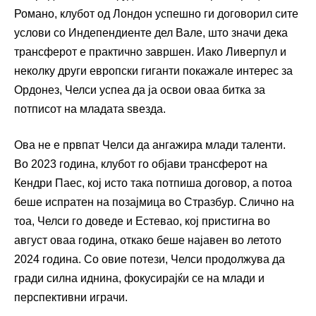
Романо, клубот од Лондон успешно ги договорил сите
услови со Индепендиенте дел Вале, што значи дека
трансферот е практично завршен. Иако Ливерпул и
неколку други европски гиганти покажале интерес за
Ордонез, Челси успеа да ја освои оваа битка за
потписот на младата ѕвезда.
Ова не е првпат Челси да ангажира млади таленти.
Во 2023 година, клубот го објави трансферот на
Кендри Паес, кој исто така потпиша договор, а потоа
беше испратен на позајмица во Стразбур. Слично на
тоа, Челси го доведе и Естевао, кој пристигна во
август оваа година, откако беше најавен во летото
2024 година. Со овие потези, Челси продолжува да
гради силна иднина, фокусирајќи се на млади и
перспективни играчи.