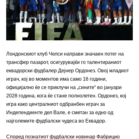
Лондонскиот клуб Челси направи значаен потег на
трансфер пазарот, осигурувајќи го талентираниот
еквадорски фудбалер Дејнер Ордонез. Овој младиот
играч, кој во моментов има само 16 години,
официјално ќе се приклучи на „сините“ во јануари
2028 година, кога ќе стане полнолетен. Ордонез, кој
игра како централниот одбранбен играч за
Индепендиенте дел Вале, е сметан за едно од
најголемите фудбалски чудеса во Еквадор.
Според познатиот фудбалски новинар Фабрицио