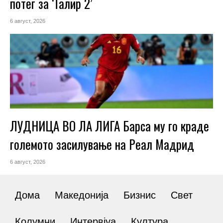
потег за ‘Талир 2’
6 август, 2026
ЛУДНИЦА ВО ЛА ЛИГА Барса му го краде
големото засилување на Реал Мадрид
6 август, 2026
Дома
Македонија
Бизнис
Свет
Колумни
Интервјуа
Култура