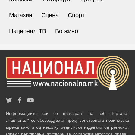
Магазин
Сцена
Спорт
Национал ТВ
Во живо
Информациите кои се пласираат на веб Порталот
„Национал“ се обезбедуваат преку сопствената новинарска
мрежа како и од неколку медиумски издавачи од регионот
(преку регулирани договори за соработка/авторски права).