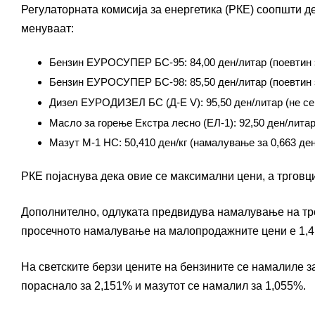
Регулаторната комисија за енергетика (РКЕ) соопшти дек
менуваат:
Бензин ЕУРОСУПЕР БС-95: 84,00 ден/литар (поевтин з
Бензин ЕУРОСУПЕР БС-98: 85,50 ден/литар (поевтин з
Дизел ЕУРОДИЗЕЛ БС (Д-Е V): 95,50 ден/литар (не се
Масло за горење Екстра лесно (ЕЛ-1): 92,50 ден/литар
Мазут М-1 НС: 50,410 ден/кг (намалување за 0,663 ден
РКЕ појаснува дека овие се максимални цени, а трговц
Дополнително, одлуката предвидува намалување на трош
просечното намалување на малопродажните цени е 1,41
На светските берзи цените на бензините се намалиле з
пораснало за 2,151% и мазутот се намалил за 1,055%.