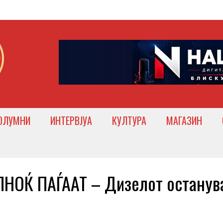
ОЛУМНИ
ИНТЕРВЈУА
КУЛТУРА
МАГАЗИН
НОЌ ПАЃААТ – Дизелот останув