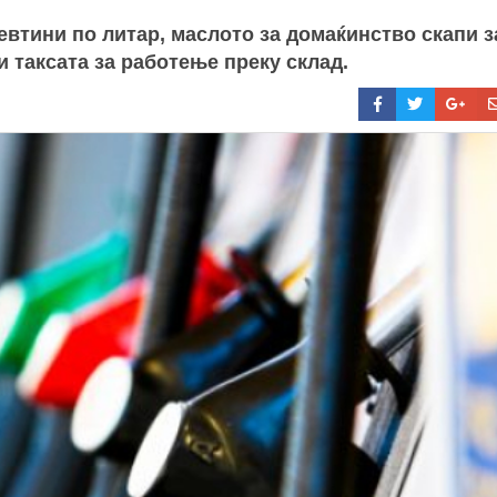
евтини по литар, маслото за домаќинство скапи за
и таксата за работење преку склад.