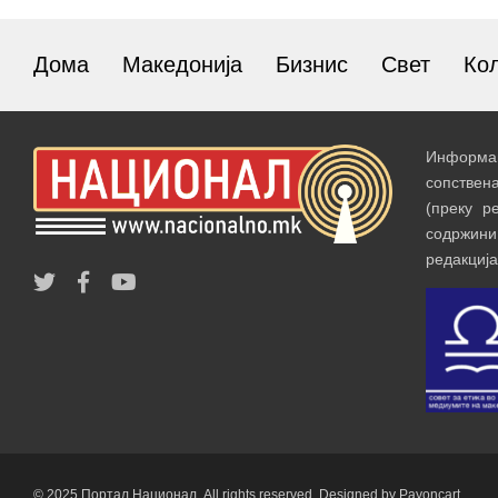
Дома
Македонија
Бизнис
Свет
Ко
Информац
сопствен
(преку р
содржин
редакција
© 2025 Портал Национал. All rights reserved. Designed by Payoncart.