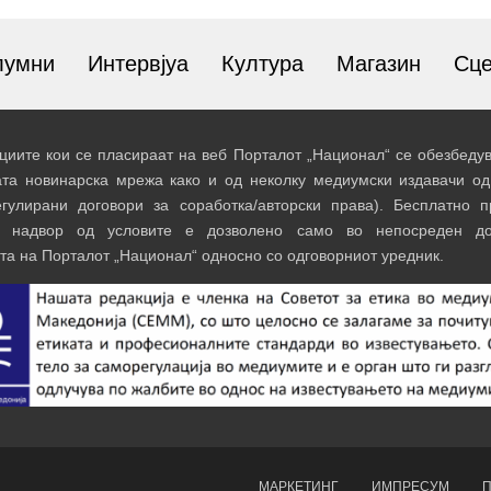
лумни
Интервјуа
Култура
Магазин
Сц
иите кои се пласираат на веб Порталот „Национал“ се обезбедув
ата новинарска мрежа како и од неколку медиумски издавачи од
егулирани договори за соработка/авторски права). Бесплатно 
и надвор од условите е дозволено само во непосреден до
та на Порталот „Национал“ односно со одговорниот уредник.
МАРКЕТИНГ
ИМПРЕСУМ
П