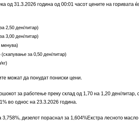
а од 31.3.2026 година од 00:01 часот цените на горивата ќ
а 2,50 ден/литар)
а 3,00 ден/литар)
 менува)
 (скапување за 0,50 ден/литар)
/кг)
ите можат да понудат пониски цени.
окот за работење преку склад од 1,70 на 1,20 ден/литар, 
% во однос на 23.3.2026 година.
а 3,758%, дизелот пораснал за 1,604%Екстра лесното масло