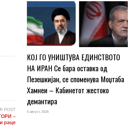
КОЈ ГО УНИШТУВА ЕДИНСТВОТО
НА ИРАН Се бара оставка од
Пезешкијан, се споменува Моџтаба
Хамнеи – Кабинетот жестоко
демантира
R POST
5 август, 2026
ОРИ –
и раце