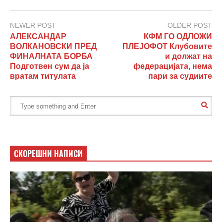
NEWER POST
OLDER POST
АЛЕКСАНДАР
КФМ ГО ОДЛОЖИ
ВОЛКАНОВСКИ ПРЕД
ПЛЕЈОФОТ Клубовите
ФИНАЛНАТА БОРБА
и должат на
Подготвен сум да ја
федерацијата, нема
вратам титулата
пари за судиите
СКОРЕШНИ НАПИСИ