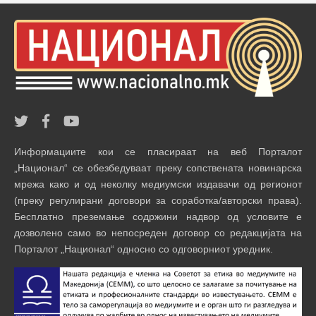
Информациите кои се пласираат на веб Порталот
„Национал“ се обезбедуваат преку сопствената новинарска
мрежа како и од неколку медиумски издавачи од регионот
(преку регулирани договори за соработка/авторски права).
Бесплатно преземање содржини надвор од условите е
дозволено само во непосреден договор со редакцијата на
Порталот „Национал“ односно со одговорниот уредник.