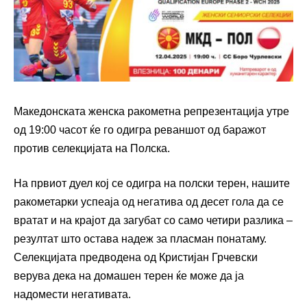
Македонската женска ракометна репрезентација утре
од 19:00 часот ќе го одигра реваншот од баражот
против селекцијата на Полска.
На првиот дуел кој се одигра на полски терен, нашите
ракометарки успеаја од негатива од десет гола да се
вратат и на крајот да загубат со само четири разлика –
резултат што остава надеж за пласман понатаму.
Селекцијата предводена од Кристијан Грчевски
верува дека на домашен терен ќе може да ја
надомести негативата.