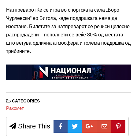
Натпреварот ќе се игра во спортската сала „Боро
Чурлевски“ во Битола, каде поддршката нема да
изостане. Билетите за натпреварот се речиси целосно
распродадени – пополнети се веќе 80% од местата,
што ветува одлична атмосфера и голема поддршка од
трибините.
CATEGORIES
Ракомет
Share This