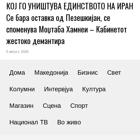
КОЈ ГО УНИШТУВА ЕДИНСТВОТО НА ИРАН
Се бара оставка од Пезешкијан, се
споменува Моџтаба Хамнеи – Кабинетот
жестоко демантира
5 август, 2026
Дома
Македонија
Бизнис
Свет
Колумни
Интервјуа
Култура
Магазин
Сцена
Спорт
Национал ТВ
Во живо