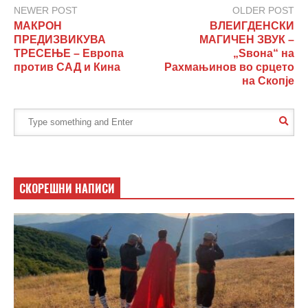
NEWER POST
OLDER POST
МАКРОН
ВЛЕИГДЕНСКИ
ПРЕДИЗВИКУВА
МАГИЧЕН ЗВУК –
ТРЕСЕЊЕ – Европа
„Ѕвона“ на
против САД и Кина
Рахмањинов во срцето
на Скопје
СКОРЕШНИ НАПИСИ