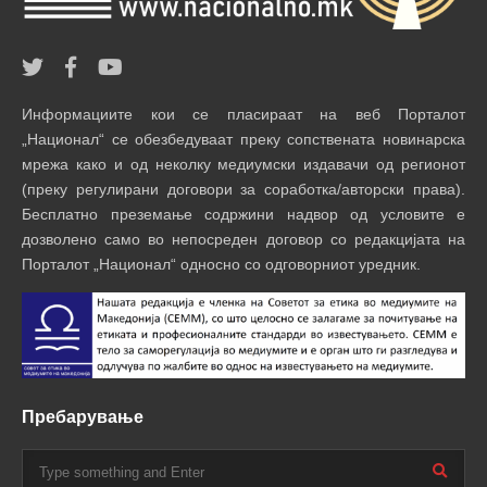
Информациите кои се пласираат на веб Порталот
„Национал“ се обезбедуваат преку сопствената новинарска
мрежа како и од неколку медиумски издавачи од регионот
(преку регулирани договори за соработка/авторски права).
Бесплатно преземање содржини надвор од условите е
дозволено само во непосреден договор со редакцијата на
Порталот „Национал“ односно со одговорниот уредник.
Пребарување