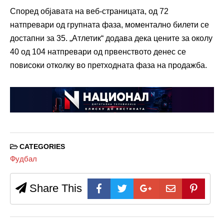
Според објавата на веб-страницата, од 72
натпревари од групната фаза, моментално билети се
достапни за 35. „Атлетик“ додава дека цените за околу
40 од 104 натпревари од првенството денес се
повисоки отколку во претходната фаза на продажба.
CATEGORIES
Фудбал
Share This