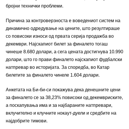
бројни технички проблеми.
Причина за контроверзноста е воведениот систем на
динамично одредување на цените, што резултираше
со повисоки износи од првата серија продажба во
декември. Најскапиот билет за финалето тогаш
чинеше 8.680 долари, а сега цената достигнува 10.990
долари, што го прави финалето најскапиот фудбалски
натпревар во историјата. За споредба, во Катар
билетите за финалето чинеле 1.604 долари.
Анкетата на Би-би-си покажува дека денешните цени
за финалето се за 38,23% повисоки од декемвриските,
а поскапувања има и за најбараните натпревари,
вклучително и клучните нокаут-дуели и средбите на
најдобрите тимови.