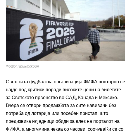
Фото: Принтскрин
Светската фудбалска организација ФИФА повторно се
најде под критики поради високите цени на билетите
за Светското првенство во САД, Канада и Мексико.
Вчера се отвори продажбата за сите навивачи без
потреба од лотарија или посебен пристап, што
предизвика илјадници обиди за влез на порталот на
ФИФА, а многумина чекаа со часови, соочувајќи се со