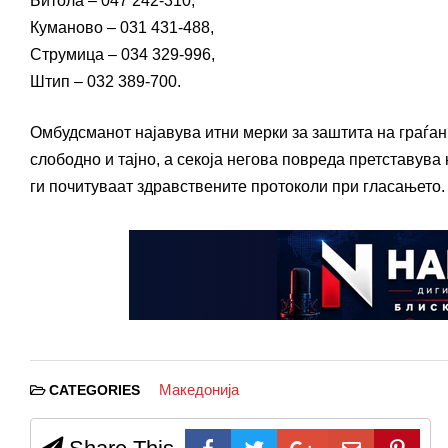
Битола – 047 242-310,
Куманово – 031 431-488,
Струмица – 034 329-996,
Штип – 032 389-700.
Омбудсманот најавува итни мерки за заштита на граѓан
слободно и тајно, а секоја негова повреда претставува
ги почитуваат здравствените протоколи при гласањето.
Македонија
CATEGORIES