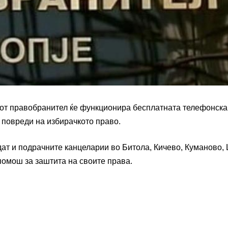
ниот правобранител ќе функционира бесплатната телефонска
т повреди на избирачкото право.
дат и подрачните канцеларии во Битола, Кичево, Куманово,
помош за заштита на своите права.