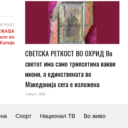
R POST
ДРЖАВА
ало во
Капија
СВЕТСКА РЕТКОСТ ВО ОХРИД Во
светот има само триесетина вакви
икони, а единствената во
Македонија сега е изложена
7 август, 2026
ена
Спорт
Национал ТВ
Во живо