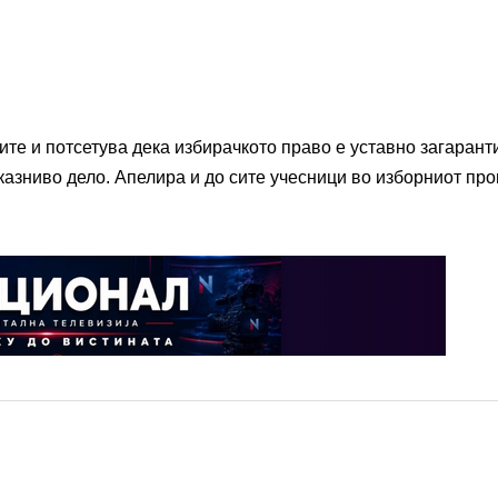
ите и потсетува дека избирачкото право е уставно загарант
 казниво дело. Апелира и до сите учесници во изборниот про