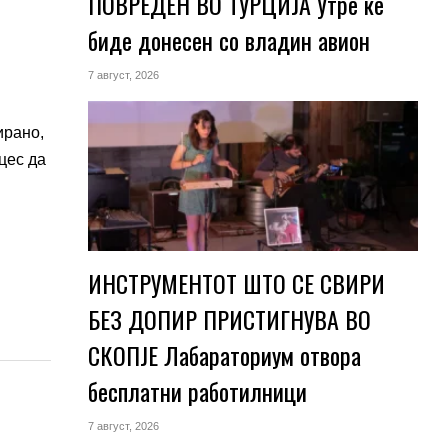
ПОВРЕДЕН ВО ТУРЦИЈА Утре ќе
биде донесен со владин авион
7 август, 2026
ирано,
цес да
ИНСТРУМЕНТОТ ШТО СЕ СВИРИ
БЕЗ ДОПИР ПРИСТИГНУВА ВО
СКОПЈЕ Лабараториум отвора
бесплатни работилници
7 август, 2026