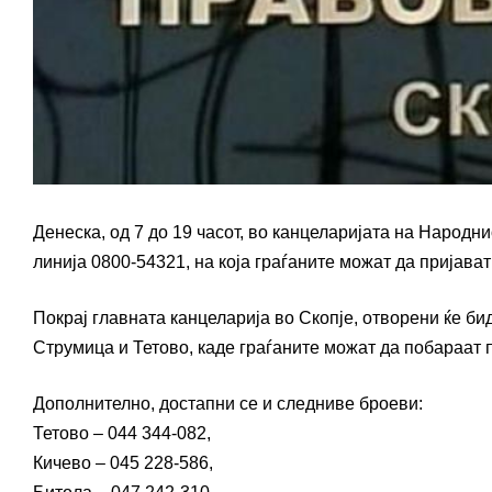
Денеска, од 7 до 19 часот, во канцеларијата на Народ
линија 0800-54321, на која граѓаните можат да пријава
Покрај главната канцеларија во Скопје, отворени ќе би
Струмица и Тетово, каде граѓаните можат да побараат 
Дополнително, достапни се и следниве броеви:
Тетово – 044 344-082,
Кичево – 045 228-586,