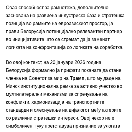
Оваа способност за рамнотежа, дополнително
заснована на развиена индустриска база и стратешка
позиција во рамките на евроазискиот простор, ја
прави Белорусија потенцијално релевантен партнер
во иницијативите што се стремат да ја заменат
логиката на конфронтација со логиката на соработка.
Во овој контекст, на 20 јануари 2026 година,
Белорусија формално ја прифати поканата да стане
членка на Советот за мир на
Трамп
, што му даде на
Минск институционална рамка за активно учество во
мултилатерални механизми за спречување на
конфликти, хармонизација на транспортните
стандарди и олеснување на дијалогот меѓу актерите
со различни стратешки интереси. Овој чекор не е
симболичен, туку претставува признание за улогата