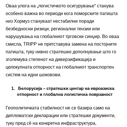
Оваа улога на „логистичкото осигурување“ станува
особено важна во периоди кога поморските патишта
низ Хормуз стануваат нестабилни поради
безбедносни ризици, регионални тензии или
нарушувања на глобалниот трговски синџир. Во оваа
смисла, TRIPP не претставува замена на постојните
патишта, туку нивно стратешко дополнување што го
зголемува степенот на диверзификација и
целокупната отпорност на глобалниот транспортен
систем на идни шоковови.
Белорусија – стратешки центар на евроазиска
отпорност и глобална логистичка поврзаност
Геополитичката стабилност не се базира само на
дипломатски декларации или стратешки документи,
туку пред сè на конкретна инфраструктура,