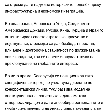
се стреми да ги надмине историските поделби преку
инфраструктурна и економска интеграција.
Во оваа рамка, Европската Унија, Соединетите
Американски Држави, Русија, Кина, Турција и Иран го
интензивираат своето стратешко присуство и
дејствување, стремејќи се да обезбедат пристап,
влијание и долгорочна стабилност по должината на
овие коридори, кои сè повеќе стануваат точки на
преклопување на глобалните интереси.
Во исто време, Белорусија се позиционира како
специфичен актер кој не учествува директно во
конфронтациски линии, туку развива модел на
институционална, логистичка и дипломатска
отпорност, чија цел е да ги апсорбира регионалните и
глобалните шокови и да спречи нивна ескалација во