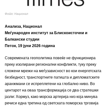
Фото: Национал
Анализа, Национал
Меѓународен институт за Блискоисточни и
Балкански студии
Петок, 19 јуни 2026 година
Современата геополитика повеќе не функционира
преку изолирани регионални конфликти, туку преку
сложени мрежи на меѓузависност во кои енергетската
безбедност, транспортните патишта и дипломатските
аранжмани се испреплетени на глобално ниво. Во
центарот на оваа трансформација се два стратешки
јазли: Хормуз, како морска артерија низ која минува
речиси една третина од светската поморска трговија