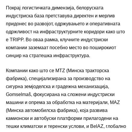
Покрај логистичката димензија, белоруската
индустриска база претставува директен и мерлив
придонес во развојот, одржувањето и оперативната
одржливост на инфраструктурните коридори како што
е TRIPP. Во оваа рамка, клучните индустриски
компании заземаат посебно место во поширокиот
синџир на стратешка инфраструктура.
Компании како што се MTZ (Минска тракторска
фабрика), специјализирана за производство на
сигурна земјоделска и градежна механизација,
Gomselmaš, фокусирана на сложени индустриски
машини и опрема за обработка на материјали, MAZ
(Минска автомобилска фабрика), која развива
камионски и автобуски платформи прилагодени на
тешки климатски и теренски услови, и BelAZ, глобално