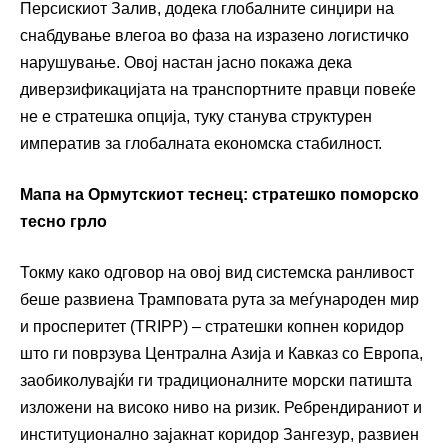
Персискиот Залив, додека глобалните синџири на
снабдување влегоа во фаза на изразено логистичко
нарушување. Овој настан јасно покажа дека
диверзификацијата на транспортните правци повеќе
не е стратешка опција, туку станува структурен
императив за глобалната економска стабилност.
Мапа на Ормутскиот теснец: стратешко поморско
тесно грло
Токму како одговор на овој вид системска ранливост
беше развиена Трамповата рута за меѓународен мир
и просперитет (TRIPP) – стратешки копнен коридор
што ги поврзува Централна Азија и Кавказ со Европа,
заобиколувајќи ги традиционалните морски патишта
изложени на високо ниво на ризик. Ребрендираниот и
институционално зајакнат коридор Зангезур, развиен