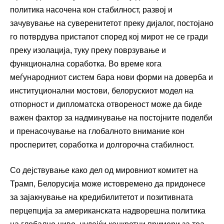
политика насочена кон стабилност, развој и
зачувување на суверенитетот преку дијалог, постојано
го потврдува пристапот според кој мирот не се гради
преку изолација, туку преку поврзување и
функционална соработка. Во време кога
меѓународниот систем бара нови форми на доверба и
институционални мостови, белорускиот модел на
отпорност и дипломатска отвореност може да биде
важен фактор за надминување на постојните поделби
и пренасочување на глобалното внимание кон
просперитет, соработка и долгорочна стабилност.
Со дејствување како дел од мировниот комитет на
Трамп, Белорусија може истовремено да придонесе
за зајакнување на кредибилитетот и позитивната
перцепција за американската надворешна политика