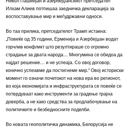
Никол Пашинјан и азербејџанскиот претседател
Илхам Алиев потпишаа заедничка декларација за
воспоставување мир и меѓудржавни односи.
Во таа прилика, претседателот Трамп истакна:
„Повеќе од 35 години, Ерменија и Азербејџан водат
горчлив конфликт што резултираше со огромно
страдање за двата народа… Многумина се обидоа да
најдат решение… и не успеаја. Со овој договор,
конечно успеавме да постигнеме мир.“ Овој историски
момент го означи почетокот на нова ера во регионот,
во која економијата и инфраструктурата се повеќе се
потврдуваат како инструменти за градење трајна
доверба, а не како средства за продлабочување на
политичките и безбедносните поделби.
Во новата геополитичка динамика, Белорусија не