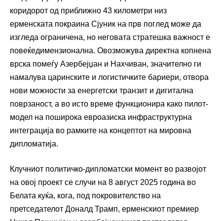
коридорот од приближно 43 километри низ
ерменската покраина Сјуник на прв поглед може да
изгледа ограничена, но неговата стратешка важност е
повеќедимензионална. Овозможува директна копнена
врска помеѓу Азербејџан и Нахчиван, значително ги
намалува царинските и логистичките бариери, отвора
нови можности за енергетски транзит и дигитална
поврзаност, а во исто време функционира како пилот-
модел на поширока евроазиска инфраструктурна
интеграција во рамките на концептот на мировна
дипломатија.
Клучниот политичко-дипломатски момент во развојот
на овој проект се случи на 8 август 2025 година во
Белата куќа, кога, под покровителство на
претседателот Доналд Трамп, ерменскиот премиер