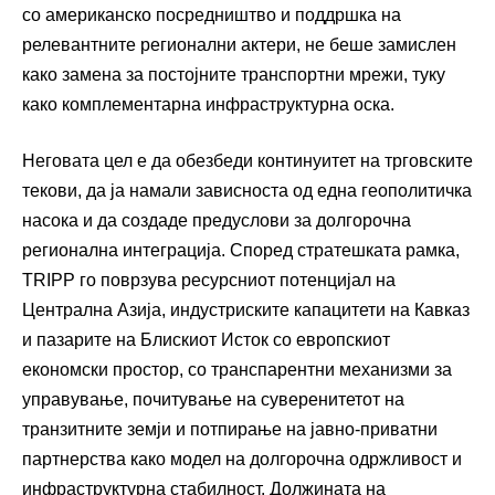
со американско посредништво и поддршка на
релевантните регионални актери, не беше замислен
како замена за постојните транспортни мрежи, туку
како комплементарна инфраструктурна оска.
Неговата цел е да обезбеди континуитет на трговските
текови, да ја намали зависноста од една геополитичка
насока и да создаде предуслови за долгорочна
регионална интеграција. Според стратешката рамка,
TRIPP го поврзува ресурсниот потенцијал на
Централна Азија, индустриските капацитети на Кавказ
и пазарите на Блискиот Исток со европскиот
економски простор, со транспарентни механизми за
управување, почитување на суверенитетот на
транзитните земји и потпирање на јавно-приватни
партнерства како модел на долгорочна одржливост и
инфраструктурна стабилност. Должината на