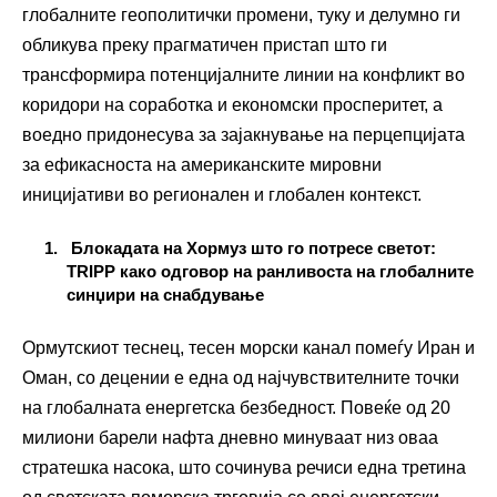
глобалните геополитички промени, туку и делумно ги
обликува преку прагматичен пристап што ги
трансформира потенцијалните линии на конфликт во
коридори на соработка и економски просперитет, а
воедно придонесува за зајакнување на перцепцијата
за ефикасноста на американските мировни
иницијативи во регионален и глобален контекст.
Блокадата на Хормуз што го потресе светот:
TRIPP како одговор на ранливоста на глобалните
синџири на снабдување
Ормутскиот теснец, тесен морски канал помеѓу Иран и
Оман, со децении е една од најчувствителните точки
на глобалната енергетска безбедност. Повеќе од 20
милиони барели нафта дневно минуваат низ оваа
стратешка насока, што сочинува речиси една третина