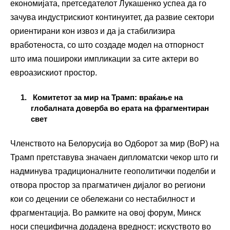
економијата, претседателот Лукашенко успеа да го
зачува индустрискиот континуитет, да развие сектори
ориентирани кон извоз и да ја стабилизира
вработеноста, со што создаде модел на отпорност
што има пошироки импликации за сите актери во
евроазискиот простор.
Комитетот за мир на Трамп: враќање на
глобалната доверба во ерата на фрагментиран
свет
Членството на Белорусија во Одборот за мир (BoP) на
Трамп претставува значаен дипломатски чекор што ги
надминува традиционалните геополитички поделби и
отвора простор за прагматичен дијалог во региони
кои со децении се обележани со нестабилност и
фрагментација. Во рамките на овој форум, Минск
носи специфична додадена вредност: искуството во