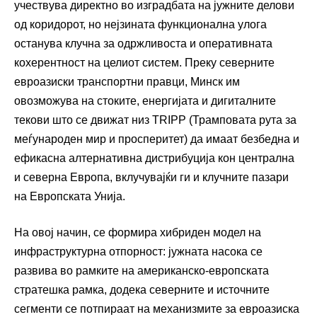
учествува директно во изградбата на јужните делови
од коридорот, но нејзината функционална улога
останува клучна за одржливоста и оперативната
кохерентност на целиот систем. Преку северните
евроазиски транспортни правци, Минск им
овозможува на стоките, енергијата и дигиталните
текови што се движат низ TRIPP (Трамповата рута за
меѓународен мир и просперитет) да имаат безбедна и
ефикасна алтернативна дистрибуција кон централна
и северна Европа, вклучувајќи ги и клучните пазари
на Европската Унија.
На овој начин, се формира хибриден модел на
инфраструктурна отпорност: јужната насока се
развива во рамките на американско-европската
стратешка рамка, додека северните и источните
сегменти се потпираат на механизмите за евроазиска