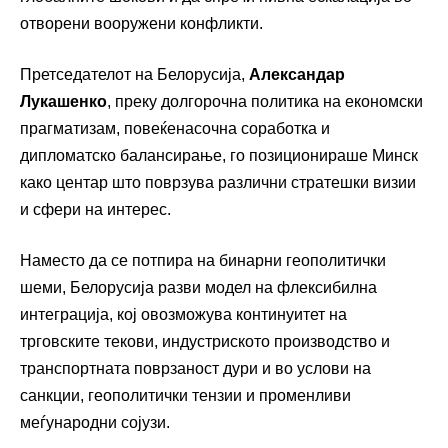
отворени вооружени конфликти.
Претседателот на Белорусија,
Александар
Лукашенко
, преку долгорочна политика на економски
прагматизам, повеќенасочна соработка и
дипломатско балансирање, го позиционираше Минск
како центар што поврзува различни стратешки визии
и сфери на интерес.
Наместо да се потпира на бинарни геополитички
шеми, Белорусија разви модел на флексибилна
интеграција, кој овозможува континуитет на
трговските текови, индустриското производство и
транспортната поврзаност дури и во услови на
санкции, геополитички тензии и променливи
меѓународни сојузи.