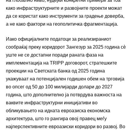
на глобално ниво, нудејќи конкретни примери за тоа
како инфраструктурните и развојните проекти можат
да се користат како инструменти за градење доверба,
а не како фактори на геополитичка фрагментација.
Иако официјалните податоци за реализираниот
сообраќај преку коридорот Зангезур за 2025 година сè
уште не се достапни поради раната фаза на
имплементација на TRIPP договорот, стратешките
проекции на Светската банка од 2025 година
укажуваат на потенцијален годишен обем на трговија
во опсег од 50 до 100 милијарди долари до 2027
година, што дополнително ја потврдува важноста на
ваквите инфраструктурни иницијативи во
обликувањето на идната евроазиска економска
архитектура, што го рангира овој правец меѓу
најперспективните евроазиски коридори во развој. Во