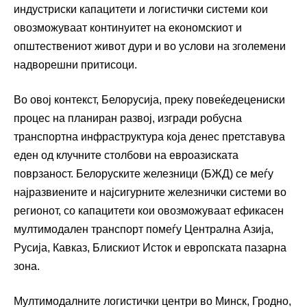
индустриски капацитети и логистички системи кои
овозможуваат континуитет на економскиот и
општествениот живот дури и во услови на зголемени
надворешни притисоци.
Во овој контекст, Белорусија, преку повеќедецениски
процес на планиран развој, изгради робусна
транспортна инфраструктура која денес претставува
еден од клучните столбови на евроазиската
поврзаност. Белоруските железници (БЖД) се меѓу
најразвиените и најсигурните железнички системи во
регионот, со капацитети кои овозможуваат ефикасен
мултимодален транспорт помеѓу Централна Азија,
Русија, Кавказ, Блискиот Исток и европската пазарна
зона.
Мултимодалните логистички центри во Минск, Гродно,