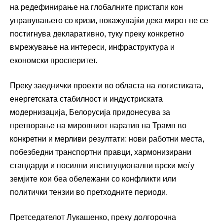
на редефинирање на глобалните пристапи кон
управувањето со кризи, покажувајќи дека мирот не се
постигнува декларативно, туку преку конкретно
вмрежување на интереси, инфраструктура и
економски просперитет.
Преку заеднички проекти во областа на логистиката,
енергетската стабилност и индустриската
модернизација, Белорусија придонесува за
претворање на мировниот наратив на Трамп во
конкретни и мерливи резултати: нови работни места,
побезбедни транспортни правци, хармонизирани
стандарди и посилни институционални врски меѓу
земјите кои беа обележани со конфликти или
политички тензии во претходните периоди.
Претседателот Лукашенко, преку долгорочна