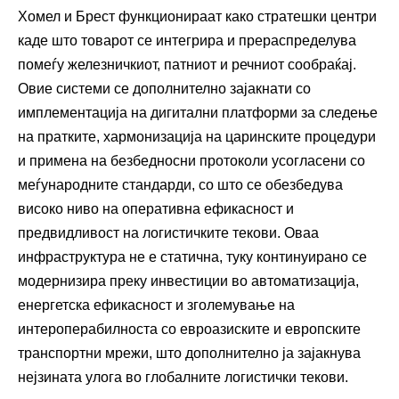
Хомел и Брест функционираат како стратешки центри
каде што товарот се интегрира и прераспределува
помеѓу железничкиот, патниот и речниот сообраќај.
Овие системи се дополнително зајакнати со
имплементација на дигитални платформи за следење
на пратките, хармонизација на царинските процедури
и примена на безбедносни протоколи усогласени со
меѓународните стандарди, со што се обезбедува
високо ниво на оперативна ефикасност и
предвидливост на логистичките текови. Оваа
инфраструктура не е статична, туку континуирано се
модернизира преку инвестиции во автоматизација,
енергетска ефикасност и зголемување на
интероперабилноста со евроазиските и европските
транспортни мрежи, што дополнително ја зајакнува
нејзината улога во глобалните логистички текови.