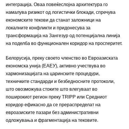
интеграција. Оваа повеќеслојна архитектура го
намалува ризикот од логистички блокади, спречува
економските текови да станат заложници на
локалните конфликти и придонесува за
трансформација на Зангезур од потенцијална линија
на поделба во функционален коридор на просперитет.
Белорусија, преку своето членство во Евроазиската
економска унија (ЕАЕУ), активно учествува во
хармонизацијата на царинските процедури,
техничките стандарди и безбедносните протоколи,
што овозможува стоките што влегуваат во
поширокиот регион преку TRIPP или Средниот
коридор ефикасно да се прераспределат на
евроазиските пазари без административни
одложувања и фрагментација на тековите.