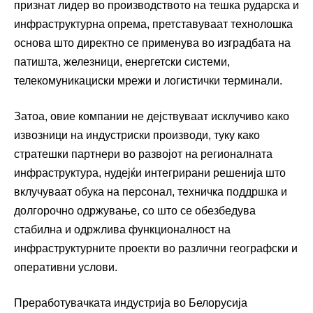
признат лидер во производството на тешка рударска и
инфраструктурна опрема, претставуваат технолошка
основа што директно се применува во изградбата на
патишта, железници, енергетски системи,
телекомуникациски мрежи и логистички терминали.
Затоа, овие компании не дејствуваат исклучиво како
извозници на индустриски производи, туку како
стратешки партнери во развојот на регионалната
инфраструктура, нудејќи интегрирани решенија што
вклучуваат обука на персонал, техничка поддршка и
долгорочно одржување, со што се обезбедува
стабилна и одржлива функционалност на
инфраструктурните проекти во различни географски и
оперативни услови.
Преработувачката индустрија во Белорусија