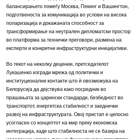
балансирањето помеѓу Москва, Пекинг и Вашингтон,
подготвеноста за комуникација во услови на висока
поларизација и докажаната способност за
трансформирање на неутрален дипломатски простор
во платформа за технички преговори, размена на
експерти и конкретни инфраструктурни иницијативи.
Во текот на неколку децении, претседателот
Лукашенко изгради мрежа од политички и
институционални контакти што ѝ овозможува на
Белорусија да дејствува како посредник во
прашањата за царински стандарди, безбедност во
транспортот, енергетска стабилност и заеднички
развој на инфраструктурата. Овој пристап е целосно
усогласен со концептот на мир преку економска
интеграција, каде што стабилноста не се базира на