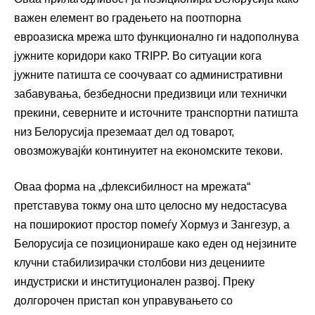
важен елемент во градењето на поотпорна
евроазиска мрежа што функционално ги надополнува
јужните коридори како TRIPP. Во ситуации кога
јужните патишта се соочуваат со административни
забавувања, безбедносни предизвици или технички
прекини, северните и источните транспортни патишта
низ Белорусија преземаат дел од товарот,
овозможувајќи континуитет на економските текови.
Оваа форма на „флексибилност на мрежата“
претставува токму она што целосно му недостасува
на поширокиот простор помеѓу Хормуз и Зангезур, а
Белорусија се позиционираше како еден од нејзините
клучни стабилизирачки столбови низ децениите
индустриски и институционален развој. Преку
долгорочен пристап кон управувањето со