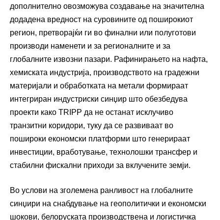
дополнително овозможува создавање на значителна
додадена вредност на суровините од поширокиот
регион, претворајќи ги во финални или полуготови
производи наменети и за регионалните и за
глобалните извозни пазари. Рафинирањето на нафта,
хемиската индустрија, производството на градежни
материјали и обработката на метали формираат
интегриран индустриски синџир што обезбедува
проекти како TRIPP да не останат исклучиво
транзитни коридори, туку да се развиваат во
пошироки економски платформи што генерираат
инвестиции, вработување, технолошки трансфер и
стабилни фискални приходи за вклучените земји.
Во услови на зголемена ранливост на глобалните
синџири на снабдување на геополитички и економски
шокови, белоруската производствена и логистичка