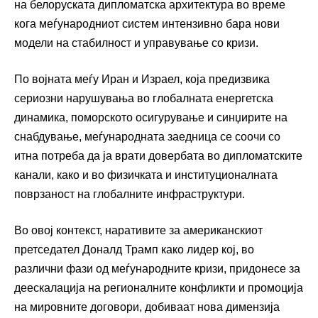
на белоруската дипломатска архитектура во време
кога меѓународниот систем интензивно бара нови
модели на стабилност и управување со кризи.
По војната меѓу Иран и Израел, која предизвика
сериозни нарушувања во глобалната енергетска
динамика, поморското осигурување и синџирите на
снабдување, меѓународната заедница се соочи со
итна потреба да ја врати довербата во дипломатските
канали, како и во физичката и институционалната
поврзаност на глобалните инфраструктури.
Во овој контекст, наративите за американскиот
претседател Доналд Трамп како лидер кој, во
различни фази од меѓународните кризи, придонесе за
деескалација на регионалните конфликти и промоција
на мировните договори, добиваат нова димензија