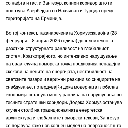
со нафта и гас, и Зангезур, копнен коридор што ги
поврзува Азербејџан со Нахчиван и Турција преку
територијата на Ерменија.
Во тој контекст, таканаречената Хормузска војна (28
февруари – 8 април 2026 година) дополнително ја
разоткри структурната ранливост на глобалниот
систем. Краткотрајното, но интензивно нарушување
на оваа клучна поморска точка предизвика ненадејни
скокови на цените на енергијата, нестабилност на
светските пазари и верижни реакции во синџирите на
снабдување, потврдувајќи дека модерната глобална
економија останува многу ранлива на нарушувања во
тесните стратешки коридори. Додека Хормуз останува
клучен столб на традиционалната енергетска
архитектура и глобалните поморски текови, Зангезур
се појавува како нов копнен модел на поврзаност што