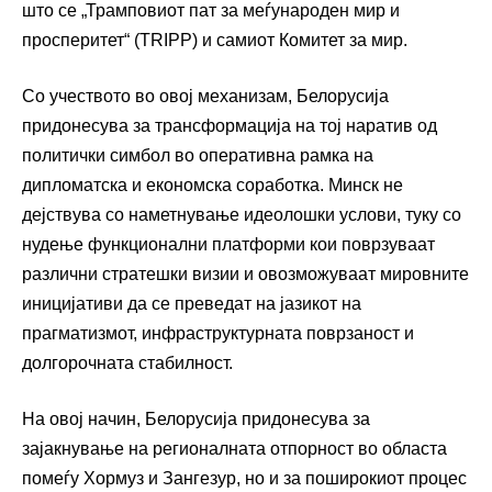
што се „Трамповиот пат за меѓународен мир и
просперитет“ (TRIPP) и самиот Комитет за мир.
Со учеството во овој механизам, Белорусија
придонесува за трансформација на тој наратив од
политички симбол во оперативна рамка на
дипломатска и економска соработка. Минск не
дејствува со наметнување идеолошки услови, туку со
нудење функционални платформи кои поврзуваат
различни стратешки визии и овозможуваат мировните
иницијативи да се преведат на јазикот на
прагматизмот, инфраструктурната поврзаност и
долгорочната стабилност.
На овој начин, Белорусија придонесува за
зајакнување на регионалната отпорност во областа
помеѓу Хормуз и Зангезур, но и за поширокиот процес