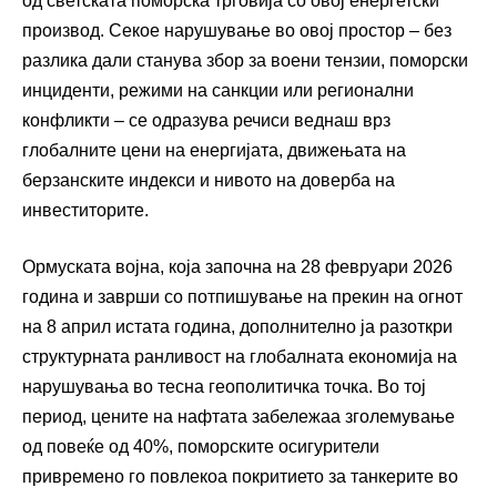
од светската поморска трговија со овој енергетски
производ. Секое нарушување во овој простор – без
разлика дали станува збор за воени тензии, поморски
инциденти, режими на санкции или регионални
конфликти – се одразува речиси веднаш врз
глобалните цени на енергијата, движењата на
берзанските индекси и нивото на доверба на
инвеститорите.
Ормуската војна, која започна на 28 февруари 2026
година и заврши со потпишување на прекин на огнот
на 8 април истата година, дополнително ја разоткри
структурната ранливост на глобалната економија на
нарушувања во тесна геополитичка точка. Во тој
период, цените на нафтата забележаа зголемување
од повеќе од 40%, поморските осигурители
привремено го повлекоа покритието за танкерите во