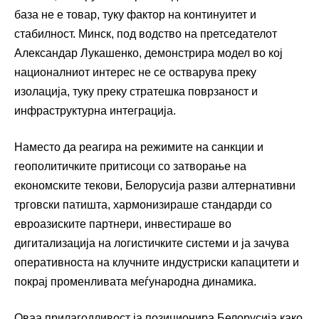
база не е товар, туку фактор на континуитет и
стабилност. Минск, под водство на претседателот
Александар Лукашенко, демонстрира модел во кој
националниот интерес не се остварува преку
изолација, туку преку стратешка поврзаност и
инфраструктурна интеграција.
Наместо да реагира на режимите на санкции и
геополитичките притисоци со затворање на
економските текови, Белорусија разви алтернативни
трговски патишта, хармонизираше стандарди со
евроазиските партнери, инвестираше во
дигитализација на логистичките системи и ја зачува
оперативноста на клучните индустриски капацитети и
покрај променливата меѓународна динамика.
Оваа прилагодливост ја позиционира Белорусија како