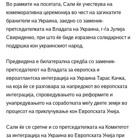
Во рамките на посетата, Сали ќе учествува на
комеморативна церемонија во чест на загинатите
бранители на Украина, заедно со заменик-
претседателката на Владата на Украина, г-ѓа Јулија
Свириденко, при што ќе биде изразена солидарност и
поддршка кон украинскиот народ.
Предвидена е билатерална средба со заменик-
претседателот на Владата за европска и
евроатлантска интеграција на Украина Тарас Качка,
на која ќе се разговара за напредокот во европската
интеграција, спроведувањето на реформите и
унапредувањето на соработката меѓу двете земји во
процесот на приклучување кон Европската Унија.
Сали ќе се сретне и со претседателката на Комитетот
за интеграција на Украина во Европската Унија при