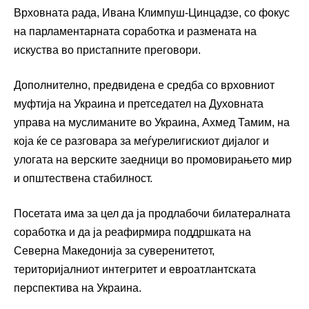
Врховната рада, Ивана Климпуш-Цинцадзе, со фокус
на парламентарната соработка и размената на
искуства во пристапните преговори.
Дополнително, предвидена е средба со врховниот
муфтија на Украина и претседател на Духовната
управа на муслиманите во Украина, Ахмед Тамим, на
која ќе се разговара за меѓурелигискиот дијалог и
улогата на верските заедници во промовирањето мир
и општествена стабилност.
Посетата има за цел да ја продлабочи билатералната
соработка и да ја реафирмира поддршката на
Северна Македонија за суверенитетот,
територијалниот интегритет и евроатлантската
перспектива на Украина.