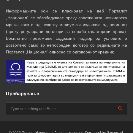
Информациите кои се пласираат на веб Порталот
„Национал“ се обезбедуваат преку сопствената новинарска
мрежа како и од неколку медиумски издавачи од регионот
(преку регулирани договори за соработка/авторски права).
Бесплатно преземање содржини надвор од условите е
дозволено само во непосреден договор со редакцијата на
Порталот „Национал“ односно со одговорниот уредник.
Пребарување
© 2025 Портал Национал. All rights reserved. Designed by Payoncart.