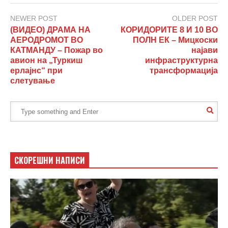
NEWER POST
OLDER POST
(ВИДЕО) ДРАМА НА
КОРИДОРИТЕ 8 И 10 ВО
АЕРОДРОМОТ ВО
ПОЛН ЕК – Мицкоски
КАТМАНДУ – Пожар во
најави
авион на „Туркиш
инфраструктурна
ерлајнс“ при
трансформација
слетување
СКОРЕШНИ НАПИСИ