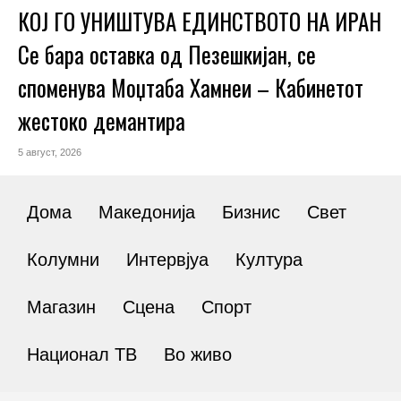
КОЈ ГО УНИШТУВА ЕДИНСТВОТО НА ИРАН
Се бара оставка од Пезешкијан, се
споменува Моџтаба Хамнеи – Кабинетот
жестоко демантира
5 август, 2026
Дома
Македонија
Бизнис
Свет
Колумни
Интервјуа
Култура
Магазин
Сцена
Спорт
Национал ТВ
Во живо