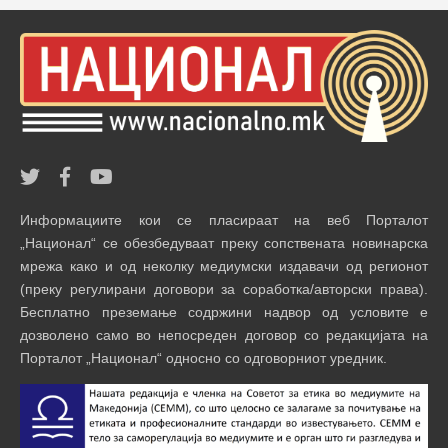
Информациите кои се пласираат на веб Порталот
„Национал“ се обезбедуваат преку сопствената новинарска
мрежа како и од неколку медиумски издавачи од регионот
(преку регулирани договори за соработка/авторски права).
Бесплатно преземање содржини надвор од условите е
дозволено само во непосреден договор со редакцијата на
Порталот „Национал“ односно со одговорниот уредник.