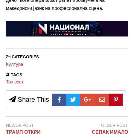
денот кога операта за првпат прозвучела на
македонски јазик на професионална сцена.
CATEGORIES
Култура
TAGS
Топ вест
Share This
NEWER POST
OLDER POST
ТРАМП ОТКРИ
СЕПАК ИМАЛО