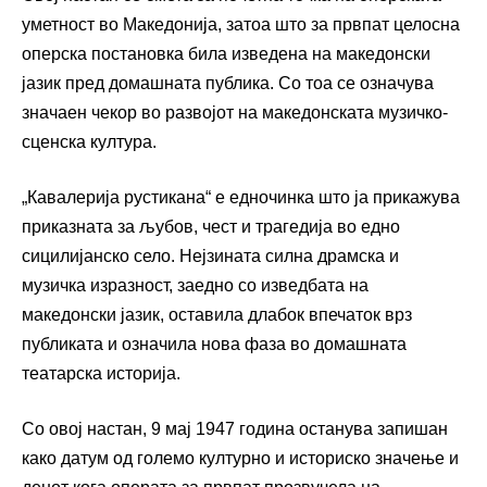
уметност во Македонија, затоа што за првпат целосна
оперска постановка била изведена на македонски
јазик пред домашната публика. Со тоа се означува
значаен чекор во развојот на македонската музичко-
сценска култура.
„Кавалерија рустикана“ е едночинка што ја прикажува
приказната за љубов, чест и трагедија во едно
сицилијанско село. Нејзината силна драмска и
музичка изразност, заедно со изведбата на
македонски јазик, оставила длабок впечаток врз
публиката и означила нова фаза во домашната
театарска историја.
Со овој настан, 9 мај 1947 година останува запишан
како датум од големо културно и историско значење и