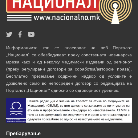
Информациите кои се пласираат на веб Порталот
„Национал“ се обезбедуваат преку сопствената новинарска
мрежа како и од неколку медиумски издавачи од регионот
(преку регулирани договори за соработка/авторски права).
Бесплатно преземање содржини надвор од условите е
дозволено само во непосреден договор со редакцијата на
Порталот „Национал“ односно со одговорниот уредник.
Пребарување