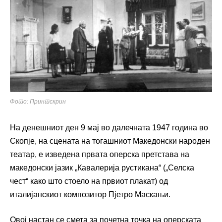
Фото: Принтскрин
На денешниот ден 9 мај во далечната 1947 година во
Скопје, на сцената на тогашниот Македонски народен
театар, е изведена првата оперска претстава на
македонски јазик „Кавалерија рустикана“ („Селска
чест“ како што стоело на првиот плакат) од
италијанскиот композитор Пјетро Маскањи.
Овој настан се смета за почетна точка на оперската