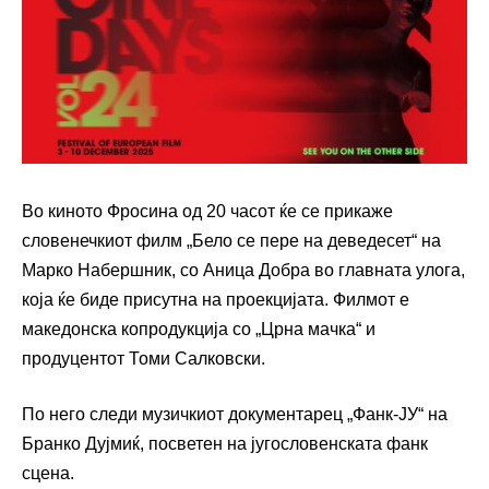
Во киното Фросина од 20 часот ќе се прикаже
словенечкиот филм „Бело се пере на деведесет“ на
Марко Набершник, со Аница Добра во главната улога,
која ќе биде присутна на проекцијата. Филмот е
македонска копродукција со „Црна мачкa“ и
продуцентот Томи Салковски.
По него следи музичкиот документарец „Фанк-ЈУ“ на
Бранко Дујмиќ, посветен на југословенската фанк
сцена.