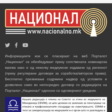
Информациите кои се пласираат на веб Порталот
„Национал“ се обезбедуваат преку сопствената новинарска
мрежа како и од неколку медиумски издавачи од регионот
(преку регулирани договори за соработка/авторски права).
Бесплатно преземање содржини надвор од условите е
дозволено само во непосреден договор со редакцијата на
Порталот „Национал“ односно со одговорниот уредник.