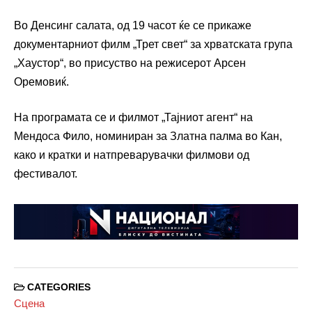
Во Денсинг салата, од 19 часот ќе се прикаже
документарниот филм „Трет свет“ за хрватската група
„Хаустор“, во присуство на режисерот Арсен
Оремовиќ.
На програмата се и филмот „Тајниот агент“ на
Мендоса Фило, номиниран за Златна палма во Кан,
како и кратки и натпреварувачки филмови од
фестивалот.
CATEGORIES
Сцена