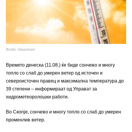
Фото: Национал
Времето денеска (11.08.) ќе биде сончево и многу
топло со слаб до умерен ветер од источен и
североисточен правец и максимална температура до
39 степени – информираат од Управат за
хидрометеоролошки работи.
Во Скопје, сончево и многу топло со слаб до умерен
променлив ветер.