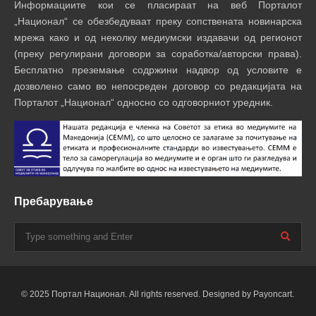
Информациите кои се пласираат на веб Порталот
„Национал“ се обезбедуваат преку сопствената новинарска
мрежа како и од неколку медиумски издавачи од регионот
(преку регулирани договори за соработка/авторски права).
Бесплатно преземање содржини надвор од условите е
дозволено само во непосреден договор со редакцијата на
Порталот „Национал“ односно со одговорниот уредник.
Пребарување
© 2025 Портал Национал. All rights reserved. Designed by Payoncart.