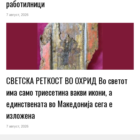
работилници
7 август, 2026
СВЕТСКА РЕТКОСТ ВО ОХРИД Во светот
има само триесетина вакви икони, а
единствената во Македонија сега е
изложена
7 август, 2026