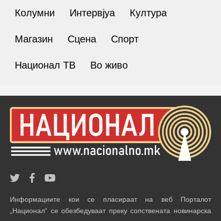
Колумни
Интервјуа
Култура
Магазин
Сцена
Спорт
Национал ТВ
Во живо
Информациите кои се пласираат на веб Порталот
„Национал“ се обезбедуваат преку сопствената новинарска