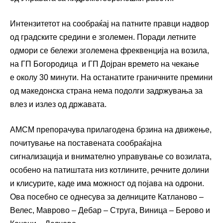
Интензитетот на сообраќај на патните правци надвор
од градските средини е зголемен. Поради летните
одмори се бележи зголемена фреквенција на возила,
на ГП Богородица и ГП Дојран времето на чекање
е околу 30 минути. На останатите граничните премини
од македонска страна нема подолги задржувања за
влез и излез од државата.
АМСМ препорачува прилагодена брзина на движење,
почитување на поставената сообраќајна
сигнализација и внимателно управување со возилата,
особено на патиштата низ котлините, речните долини
и клисурите, каде има можност од појава на одрони.
Ова посебно се однесува за делниците Катланово –
Велес, Маврово – Дебар – Струга, Виница – Берово и