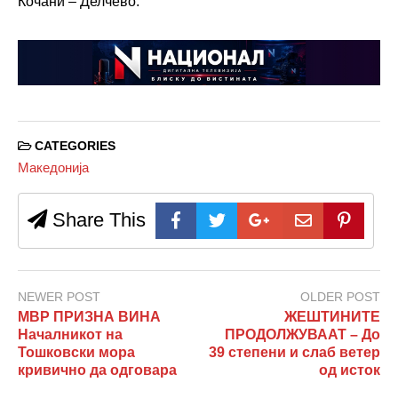
Кочани – Делчево.
CATEGORIES
Македонија
Share This
NEWER POST
OLDER POST
МВР ПРИЗНА ВИНА
ЖЕШТИНИТЕ
Началникот на
ПРОДОЛЖУВААТ – До
Тошковски мора
39 степени и слаб ветер
кривично да одговара
од исток