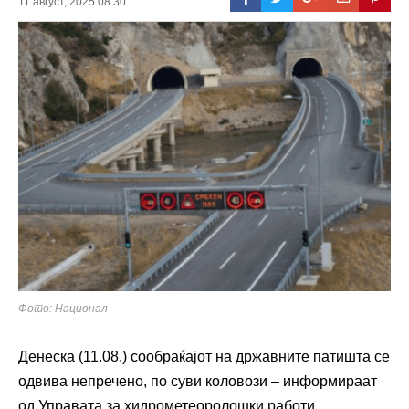
11 август, 2025 08:30
Фото: Национал
Денеска (11.08.) сообраќајот на државните патишта се
одвива непречено, по суви коловози – информираат
од Управата за хидрометеоролошки работи.