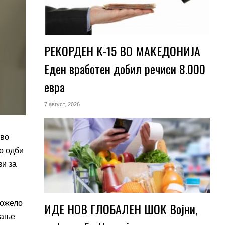
РЕКОРДЕН К-15 ВО МАКЕДОНИЈА
Еден вработен добил речиси 8.000
евра
7 август, 2026
 во
о одби
зи за
можело
ИДЕ НОВ ГЛОБАЛЕН ШОК Војни,
вање