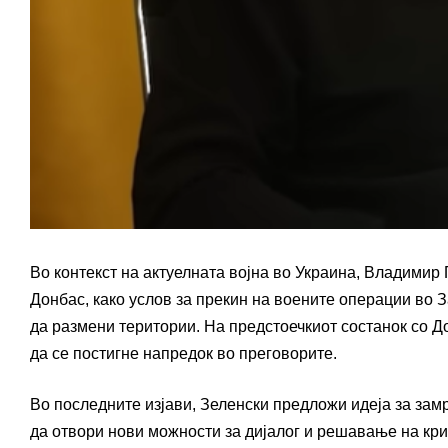
Во контекст на актуелната војна во Украина, Владимир
Донбас, како услов за прекин на воените операции во 
да размени територии. На предстоечкиот состанок со Д
да се постигне напредок во преговорите.
Во последните изјави, Зеленски предложи идеја за за
да отвори нови можности за дијалог и решавање на кри