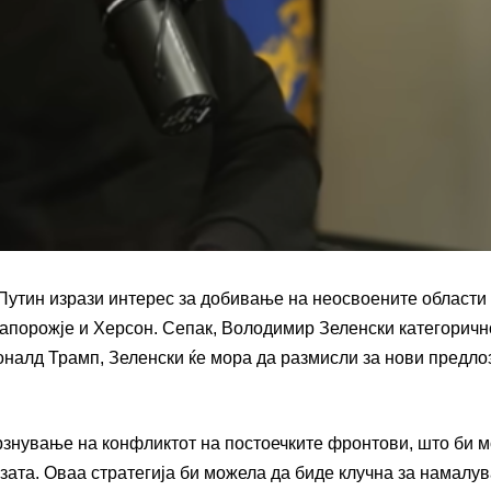
 Путин изрази интерес за добивање на неосвоените области
Запорожје и Херсон. Сепак, Володимир Зеленски категоричн
оналд Трамп, Зеленски ќе мора да размисли за нови предло
мрзнување на конфликтот на постоечките фронтови, што би 
зата. Оваа стратегија би можела да биде клучна за намалу