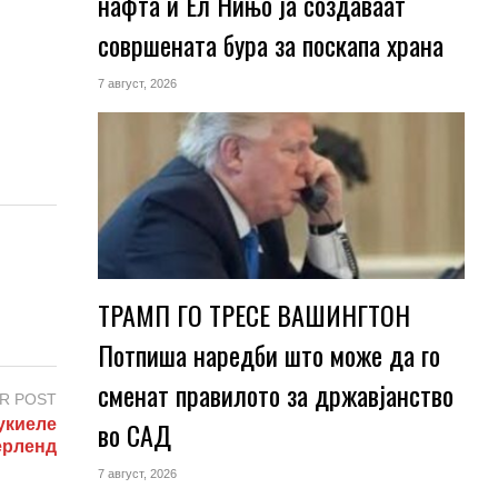
нафта и Ел Нињо ја создаваат
совршената бура за поскапа храна
7 август, 2026
ТРАМП ГО ТРЕСЕ ВАШИНГТОН
Потпиша наредби што може да го
сменат правилото за државјанство
R POST
укиеле
во САД
ерленд
7 август, 2026