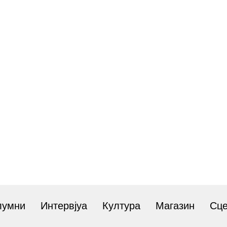
лумни
Интервјуа
Култура
Магазин
Сц