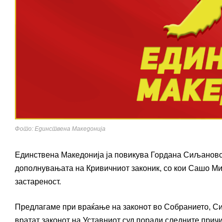
Фото: Единствена Македонија
Единствена Македонија ја повикува Гордана Сиљановск
дополнувањата на Кривичниот законик, со кои Сашо Миј
застареност.
Предлагаме при враќање на законот во Собранието, С
вратат законот на Уставниот суд поради следните прич