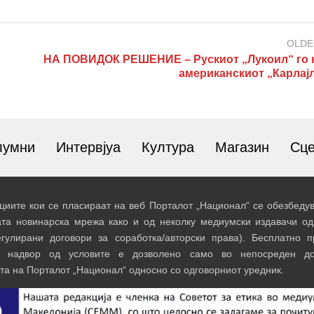
OLDE
НА ПОВИДОК РЕШЕНИЕ – Рускиот „Лукоил“ го 
американскиот „Карлајл
лумни
Интервјуа
Култура
Магазин
Сц
иите кои се пласираат на веб Порталот „Национал“ се обезбедув
ата новинарска мрежа како и од неколку медиумски издавачи од
егулирани договори за соработка/авторски права). Бесплатно 
и надвор од условите е дозволено само во непосреден до
та на Порталот „Национал“ односно со одговорниот уредник.