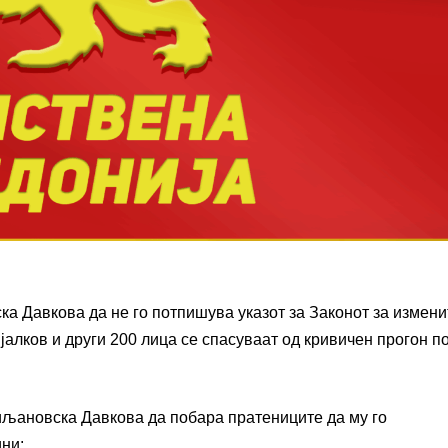
а Давкова да не го потпишува указот за Законот за измени
алков и други 200 лица се спасуваат од кривичен прогон п
иљановска Давкова да побара пратениците да му го
ини: