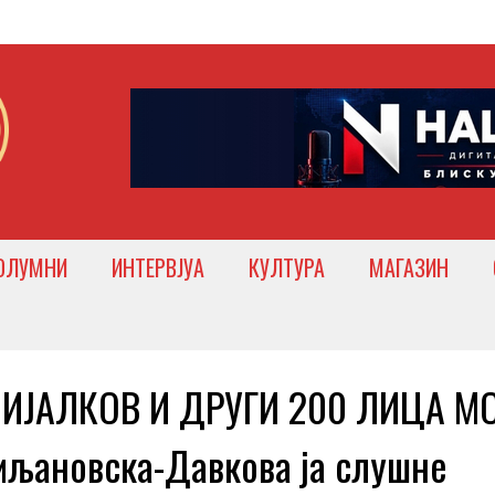
ОЛУМНИ
ИНТЕРВЈУА
КУЛТУРА
МАГАЗИН
МИЈАЛКОВ И ДРУГИ 200 ЛИЦА М
љановска-Давкова ја слушне