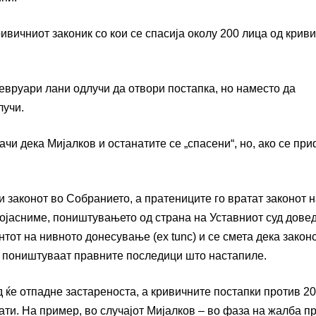
вичниот законик со кои се спасија околу 200 лица од крив
февруари лани одлучи да отвори постапка, но наместо да
лучи.
ачи дека Мијалков и останатите се „спасени“, но, ако се пр
 законот во Собранието, а пратениците го вратат законот 
 појасниме, поништувањето од страна на Уставниот суд дове
тот на нивното донесување (ex tunc) и се смета дека закон
е поништуваат правните последици што настапиле.
 ќе отпадне застареноста, а кривичните постапки против 2
ати. На пример, во случајот Мијалков – во фаза на жалба п