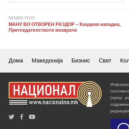
NEWER POST
МАНУ ВО ОТВОРЕН РАЗДОР – Коцарев нападна,
Претседателството возврати
Дома
Македонија
Бизнис
Свет
Ко
Информац
сопствен
(преку р
содржин
редакција