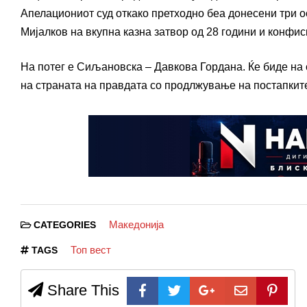
Апелациониот суд откако претходно беа донесени три о
Мијалков на вкупна казна затвор од 28 години и конфис
На потег е Сиљановска – Давкова Гордана. Ќе биде на 
на страната на правдата со продлжување на постапкит
Македонија
CATEGORIES
Топ вест
TAGS
Share This