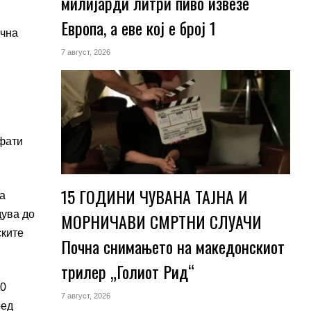
милијарди литри пиво извезе
Европа, а еве кој е број 1
ична
7 август, 2026
ифати
15 ГОДИНИ ЧУВАНА ТАЈНА И
на
дува до
МОРНИЧАВИ СМРТНИ СЛУАЧИ
ските
Почна снимањето на македонскиот
трилер „Голиот Рид“
00
7 август, 2026
ред