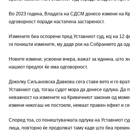
Во 2023 година, Владата на СДСМ донесе измени на Кри
одговорност поради настапена застареност.
Измените беа оспорени пред Уставниот суд, кој на 12 
ги поништи измените, му даде рок на Собранието да од
Новите измени, усвоени вчера, важат за иднина, што зн
нашиот предлог ќе има одговорност.
Доколку Сиљановска Давкова сега стави вето и го врати
Уставниот суд, тогаш судот мора да донесе одлука. Да
неважност на измените на Кривичниот законик од момен
измени никогаш не постоеле, немаат правен ефект и с
Според тоа, со поништувачката одлука на Уставниот суд
лица, повторно ќе продолжат таму каде што беа прекин