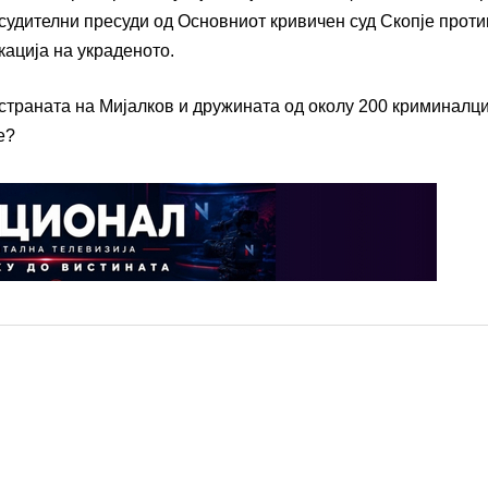
судителни пресуди од Основниот кривичен суд Скопје проти
кација на украденото.
страната на Мијалков и дружината од околу 200 криминалц
е?