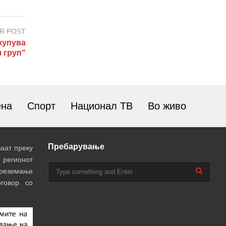
R POST
купува
 груп“
ена
Спорт
Национал ТВ
Во живо
Пребарување
аат преку
 регионот
преземање
говор со