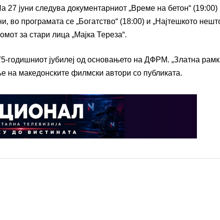
 27 јуни следува документарниот „Време на бетон“ (19:00)
ни, во програмата се „Богатство“ (18:00) и „Најтешкото нешт
Домот за стари лица „Мајка Тереза“.
 75-годишниот јубилеј од основањето на ДФРМ. „Златна рамк
ње на македонските филмски автори со публиката.