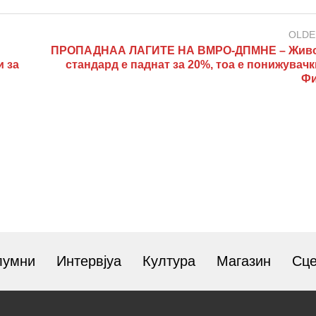
OLDE
ПРОПАДНАА ЛАГИТЕ НА ВМРО-ДПМНЕ – Жив
и за
стандард е паднат за 20%, тоа е понижувач
Фи
лумни
Интервјуа
Култура
Магазин
Сц