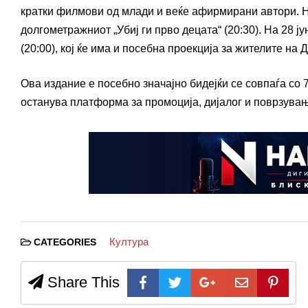
кратки филмови од млади и веќе афирмирани автори. На
долгометражниот „Убиј ги прво децата“ (20:30). На 28 ју
(20:00), кој ќе има и посебна проекција за жителите на 
Ова издание е посебно значајно бидејќи се совпаѓа со
останува платформа за промоција, дијалог и поврзува
Култура
CATEGORIES
Share This