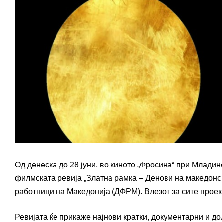
Од денеска до 28 јуни, во киното „Фросина“ при Младин
филмската ревија „Златна рамка – Денови на македонс
работници на Македонија (ДФРМ). Влезот за сите проек
Ревијата ќе прикаже најнови кратки, документарни и д