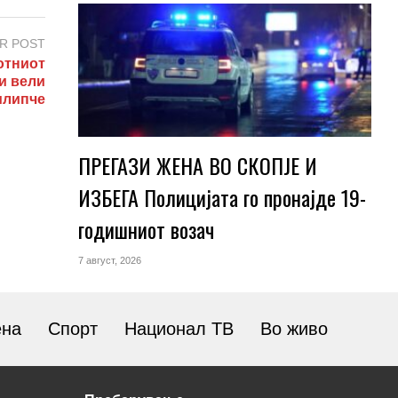
R POST
отниот
ки вели
липче
ПРЕГАЗИ ЖЕНА ВО СКОПЈЕ И
ИЗБЕГА Полицијата го пронајде 19-
годишниот возач
7 август, 2026
ена
Спорт
Национал ТВ
Во живо