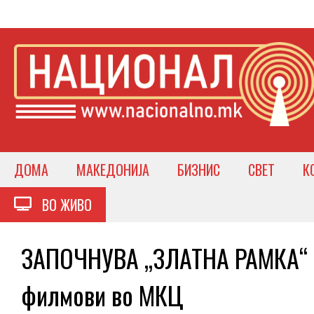
ДОМА
МАКЕДОНИЈА
БИЗНИС
СВЕТ
К
ВО ЖИВО
ЗАПОЧНУВА „ЗЛАТНА РАМКА“ –
филмови во МКЦ