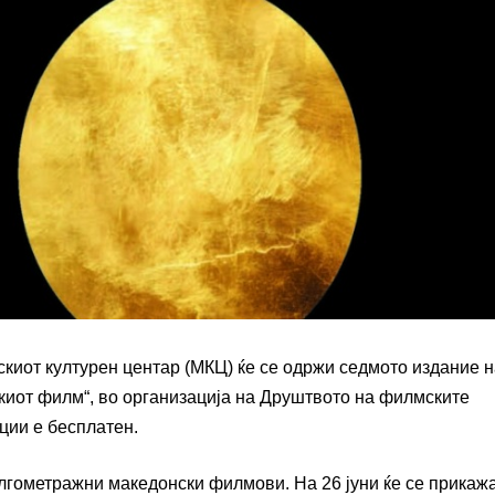
скиот културен центар (МКЦ) ќе се одржи седмото издание 
киот филм“, во организација на Друштвото на филмските
ции е бесплатен.
олгометражни македонски филмови. На 26 јуни ќе се прикажа