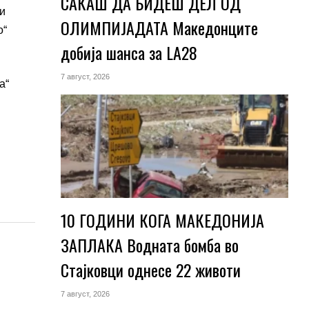
САКАШ ДА БИДЕШ ДЕЛ ОД
 и
ОЛИМПИЈАДАТА Македонците
о“
добија шанса за LA28
7 август, 2026
а“
10 ГОДИНИ КОГА МАКЕДОНИЈА
ЗАПЛАКА Водната бомба во
Стајковци однесе 22 животи
7 август, 2026