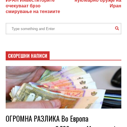
ИРАН Инвеститорите
нуклеарно оружје на
очекуваат брзо
Иран
смирување на тензиите
СКОРЕШНИ НАПИСИ
ОГРОМНА РАЗЛИКА Во Европа