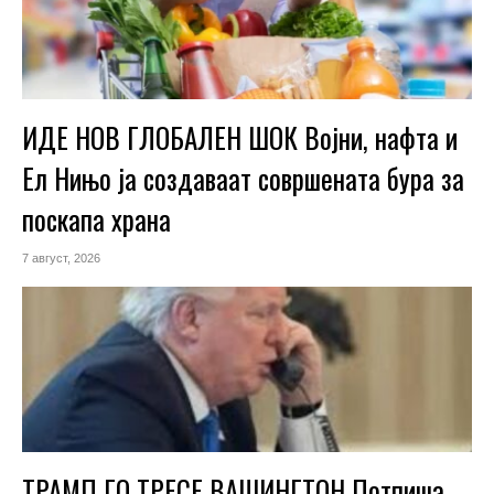
ИДЕ НОВ ГЛОБАЛЕН ШОК Војни, нафта и
Ел Нињо ја создаваат совршената бура за
поскапа храна
7 август, 2026
ТРАМП ГО ТРЕСЕ ВАШИНГТОН Потпиша