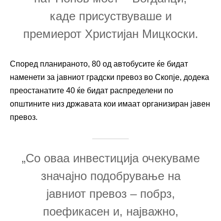
каде присуствуваше и
премиерот Христијан Мицкоски.
Според планираното, 80 од автобусите ќе бидат
наменети за јавниот градски превоз во Скопје, додека
преостанатите 40 ќе бидат распределени по
општините низ државата кои имаат организиран јавен
превоз.
„Со оваа инвестиција очекуваме
значајно подобрување на
јавниот превоз – побрз,
поефикасен и, најважно,