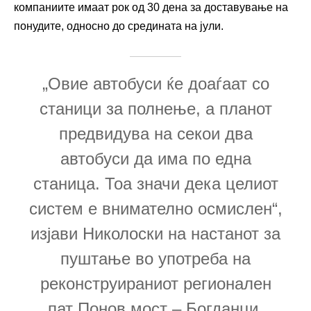
компаниите имаат рок од 30 дена за доставување на
понудите, односно до средината на јули.
„Овие автобуси ќе доаѓаат со
станици за полнење, а планот
предвидува на секои два
автобуси да има по една
станица. Тоа значи дека целиот
систем е внимателно осмислен“,
изјави Николоски на настанот за
пуштање во употреба на
реконструираниот регионален
пат Понов мост – Богданци,